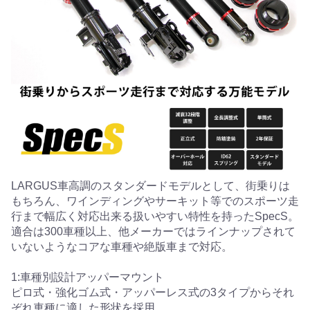
LARGUS車高調のスタンダードモデルとして、街乗りは
もちろん、ワインディングやサーキット等でのスポーツ走
行まで幅広く対応出来る扱いやすい特性を持ったSpecS。
適合は300車種以上、他メーカーではラインナップされて
いないようなコアな車種や絶版車まで対応。
1:車種別設計アッパーマウント
ピロ式・強化ゴム式・アッパーレス式の3タイプからそれ
ぞれ車種に適した形状を採用。