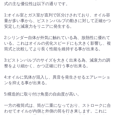
式の主な優位性は以下の通りです。
1:オイル室とガス室が直列で区分けされており、オイル容
量が多い事から、ピストンバルブの動きに対して正確かつ
安定した減衰力をリニアに発生する。
2:シリンダー自体が外気に触れている為、放熱性に優れて
いる。これはオイルの劣化スピードにも大きく影響し、複
筒式と比較してより長く性能を維持する事が出来る。
3:ピストンバルブのサイズを大きく出来る為、減衰力の調
整をより細かく、かつ正確に行う事が出来る。
4:オイルに気体が混入し、異音を発生させるエアレーショ
ンを抑える事が出来る。
5:構造的に取り付け角度の自由度が高い。
一方の複筒式は、筒が二重になっており、ストロークに合
わせてオイルが内側と外側の筒を行き来します。これに