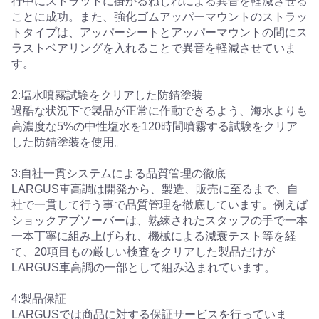
行中にストラットに掛かるねじれによる異音を軽減させる
ことに成功。また、強化ゴムアッパーマウントのストラッ
トタイプは、アッパーシートとアッパーマウントの間にス
ラストベアリングを入れることで異音を軽減させていま
す。
2:塩水噴霧試験をクリアした防錆塗装
過酷な状況下で製品が正常に作動できるよう、海水よりも
高濃度な5%の中性塩水を120時間噴霧する試験をクリア
した防錆塗装を使用。
3:自社一貫システムによる品質管理の徹底
LARGUS車高調は開発から、製造、販売に至るまで、自
社で一貫して行う事で品質管理を徹底しています。例えば
ショックアブソーバーは、熟練されたスタッフの手で一本
一本丁寧に組み上げられ、機械による減衰テスト等を経
て、20項目もの厳しい検査をクリアした製品だけが
LARGUS車高調の一部として組み込まれています。
4:製品保証
LARGUSでは商品に対する保証サービスを行っていま