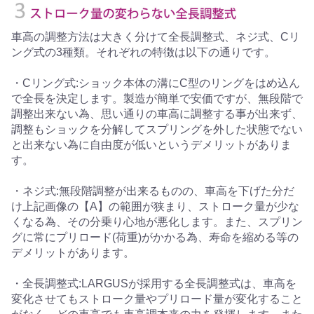
車高の調整方法は大きく分けて全長調整式、ネジ式、Cリ
ング式の3種類。それぞれの特徴は以下の通りです。
・Cリング式:ショック本体の溝にC型のリングをはめ込ん
で全長を決定します。製造が簡単で安価ですが、無段階で
調整出来ない為、思い通りの車高に調整する事が出来ず、
調整もショックを分解してスプリングを外した状態でない
と出来ない為に自由度が低いというデメリットがありま
す。
・ネジ式:無段階調整が出来るものの、車高を下げた分だ
け上記画像の【A】の範囲が狭まり、ストローク量が少な
くなる為、その分乗り心地が悪化します。また、スプリン
グに常にプリロード(荷重)がかかる為、寿命を縮める等の
デメリットがあります。
・全長調整式:LARGUSが採用する全長調整式は、車高を
変化させてもストローク量やプリロード量が変化すること