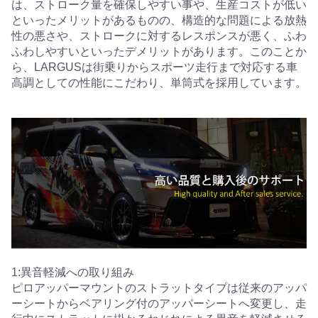
は、ストローク量を確保しやすい事や、生産コストが低い
といったメリットがあるものの、構造的な問題による放熱
性の悪さや、ストロークに対するレスポンスが悪く、ふわ
ふわしやすいといったデメリットがあります。このことか
ら、LARGUSは街乗りからスポーツ走行まで対応する車
高調としての性能にこだわり、単筒式を採用しています。
1:異音軽減への取り組み
ピロアッパーマウントのストラットタイプは従来のアッパ
ーシートからベアリング付のアッパーシートへ変更し、走