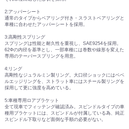
2:アッパーシート
通常のタイプからベアリング付き・スラストベアリングと
車種に合わせたアッパーシートを採用。
3:高剛性スプリング
スプリングは性能と耐久性を重視し、SAE9254を採用。
62Φの内径を基準とし、一部車種には巻数や線形を変えた
専用のテーパースプリングを用意。
4:リング
高剛性なジュラルミン製リング。大口径ショックにはベベ
ルエッジリングを、ストラット車にはスチール製リングを
採用して更に強度を高めている。
5:車種専用ロアブラケット
全て現車でフィッテング確認済み。スピンドルタイプの車
種用ブラケットには、スピンドルが付属している為、純正
スピンドル下取りなど面倒な手順の必要がない。