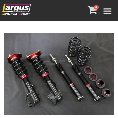
Menu
0