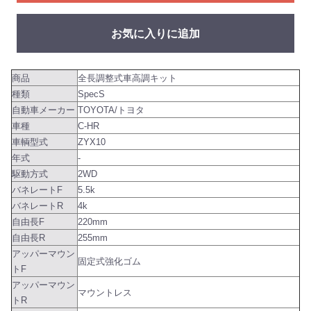
お気に入りに追加
商品
全長調整式車高調キット
種類
SpecS
自動車メーカー
TOYOTA/トヨタ
車種
C-HR
車輌型式
ZYX10
年式
-
駆動方式
2WD
バネレートF
5.5k
バネレートR
4k
自由長F
220mm
自由長R
255mm
アッパーマウン
固定式強化ゴム
トF
アッパーマウン
マウントレス
トR