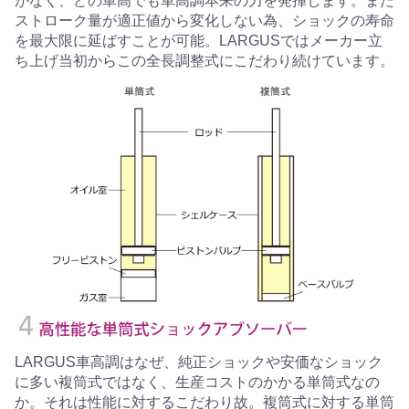
がなく、どの車高でも車高調本来の力を発揮します。また
ストローク量が適正値から変化しない為、ショックの寿命
を最大限に延ばすことが可能。LARGUSではメーカー立
ち上げ当初からこの全長調整式にこだわり続けています。
LARGUS車高調はなぜ、純正ショックや安価なショック
に多い複筒式ではなく、生産コストのかかる単筒式なの
か。それは性能に対するこだわり故。複筒式に対する単筒