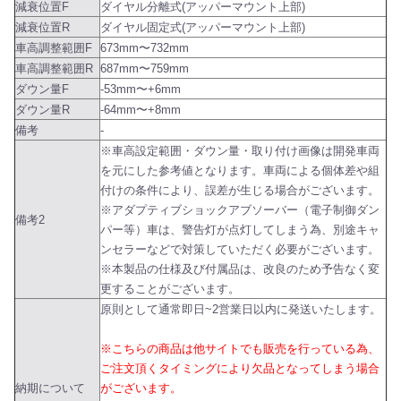
減衰位置F
ダイヤル分離式(アッパーマウント上部)
減衰位置R
ダイヤル固定式(アッパーマウント上部)
車高調整範囲F
673mm〜732mm
車高調整範囲R
687mm〜759mm
ダウン量F
-53mm〜+6mm
ダウン量R
-64mm〜+8mm
備考
-
※車高設定範囲・ダウン量・取り付け画像は開発車両
を元にした参考値となります。車両による個体差や組
付けの条件により、誤差が生じる場合がございます。
※アダプティブショックアブソーバー（電子制御ダン
備考2
パー等）車は、警告灯が点灯してしまう為、別途キャ
ンセラーなどで対策していただく必要がございます。
※本製品の仕様及び付属品は、改良のため予告なく変
更することがございます。
原則として通常即日~2営業日以内に発送いたします。
※こちらの商品は他サイトでも販売を行っている為、
ご注文頂くタイミングにより欠品となってしまう場合
納期について
がございます。