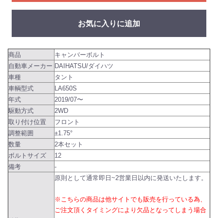
お気に入りに追加
商品
キャンバーボルト
自動車メーカー
DAIHATSU/ダイハツ
車種
タント
車輌型式
LA650S
年式
2019/07〜
駆動方式
2WD
取り付け位置
フロント
調整範囲
±1.75°
数量
2本セット
ボルトサイズ
12
備考
-
原則として通常即日~2営業日以内に発送いたします。
※こちらの商品は他サイトでも販売を行っている為、
ご注文頂くタイミングにより欠品となってしまう場合