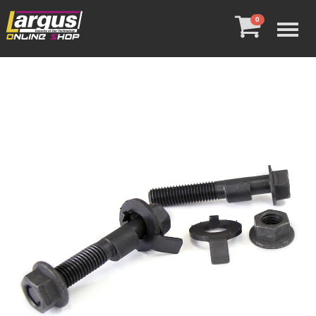
Menu
0