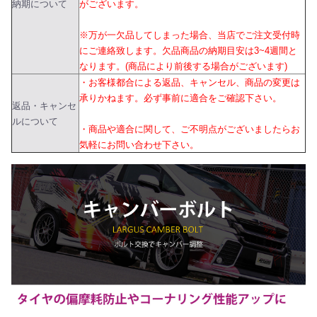
納期について
がございます。
※万が一欠品してしまった場合、当店でご注文受付時
にご連絡致します。欠品商品の納期目安は3~4週間と
なります。(商品により前後する場合がございます)
・お客様都合による返品、キャンセル、商品の変更は
承りかねます。必ず事前に適合をご確認下さい。
返品・キャンセ
ルについて
・商品や適合に関して、ご不明点がございましたらお
気軽にお問い合わせ下さい。