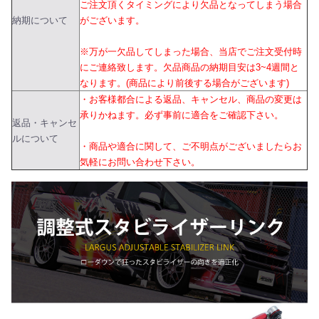
ご注文頂くタイミングにより欠品となってしまう場合
納期について
がございます。
※万が一欠品してしまった場合、当店でご注文受付時
にご連絡致します。欠品商品の納期目安は3~4週間と
なります。(商品により前後する場合がございます)
・お客様都合による返品、キャンセル、商品の変更は
承りかねます。必ず事前に適合をご確認下さい。
返品・キャンセ
ルについて
・商品や適合に関して、ご不明点がございましたらお
気軽にお問い合わせ下さい。