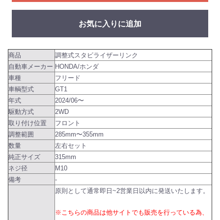
お気に入りに追加
商品
調整式スタビライザーリンク
自動車メーカー
HONDA/ホンダ
車種
フリード
車輌型式
GT1
年式
2024/06〜
駆動方式
2WD
取り付け位置
フロント
調整範囲
285mm〜355mm
数量
左右セット
純正サイズ
315mm
ネジ径
M10
備考
-
原則として通常即日~2営業日以内に発送いたします。
※こちらの商品は他サイトでも販売を行っている為、