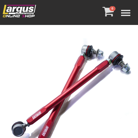
Menu
0