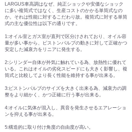
LARGUS車高調はなぜ、純正ショックや安価なショック
に多い複筒式ではなく、生産コストのかかる単筒式なの
か。それは性能に対するこだわり故。複筒式に対する単筒
式の主な優位性は以下の通りです。
1:オイル室とガス室が直列で区分けされており、オイル容
量が多い事から、ピストンバルブの動きに対して正確かつ
安定した減衰力をリニアに発生する。
2:シリンダー自体が外気に触れている為、放熱性に優れて
いる。これはオイルの劣化スピードにも大きく影響し、複
筒式と比較してより長く性能を維持する事が出来る。
3:ピストンバルブのサイズを大きく出来る為、減衰力の調
整をより細かく、かつ正確に行う事が出来る。
4:オイルに気体が混入し、異音を発生させるエアレーショ
ンを抑える事が出来る。
5:構造的に取り付け角度の自由度が高い。