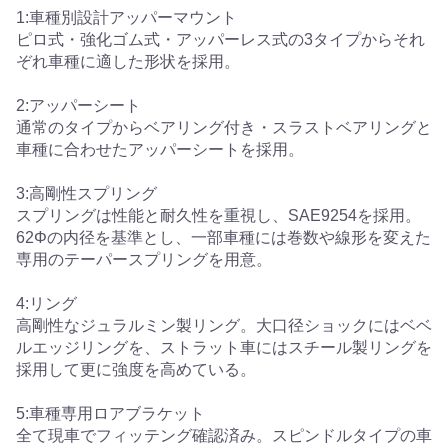
1:車種別設計アッパーマウント
ピロ式・強化ゴム式・アッパーレス式の3タイプからそれ
ぞれ車種に適した形状を採用。
2:アッパーシート
通常のタイプからベアリング付き・スラストベアリングと
車種に合わせたアッパーシートを採用。
3:高剛性スプリング
スプリングは性能と耐久性を重視し、SAE9254を採用。
62Φの内径を基準とし、一部車種には巻数や線形を変えた
専用のテーパースプリングを用意。
4:リング
高剛性なジュラルミン製リング。大口径ショックにはベベ
ルエッジリングを、ストラット車にはスチール製リングを
採用して更に強度を高めている。
5:車種専用ロアブラケット
全て現車でフィッテング確認済み。スピンドルタイプの車