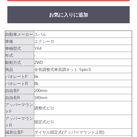
お気に入りに追加
自動車メーカー
スバル
車種
エクシーガ
車輌型式
YA4
年式
-
駆動方式
2WD
商品
全長調整式車高調キット SpecS
バネレートF
6k
バネレートR
8k
自由長F
200mm
自由長R
180mm
アッパーマウン
調整式ピロ
トF
アッパーマウン
固定式ピロ
トR
減衰位置F
ダイヤル固定式(アッパーマウント上部)