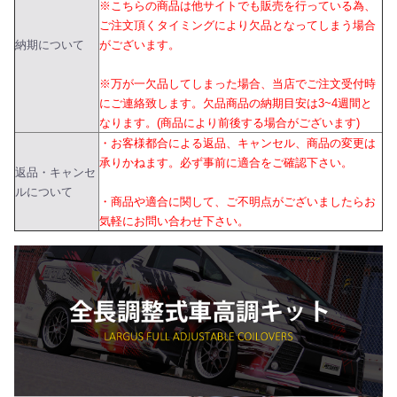
※こちらの商品は他サイトでも販売を行っている為、
ご注文頂くタイミングにより欠品となってしまう場合
納期について
がございます。
※万が一欠品してしまった場合、当店でご注文受付時
にご連絡致します。欠品商品の納期目安は3~4週間と
なります。(商品により前後する場合がございます)
・お客様都合による返品、キャンセル、商品の変更は
承りかねます。必ず事前に適合をご確認下さい。
返品・キャンセ
ルについて
・商品や適合に関して、ご不明点がございましたらお
気軽にお問い合わせ下さい。