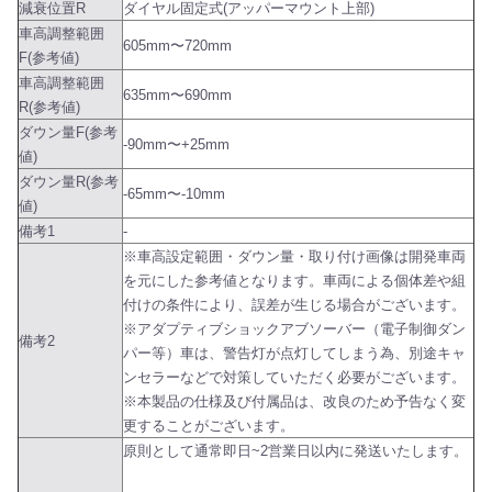
減衰位置R
ダイヤル固定式(アッパーマウント上部)
車高調整範囲
605mm〜720mm
F(参考値)
車高調整範囲
635mm〜690mm
R(参考値)
ダウン量F(参考
-90mm〜+25mm
値)
ダウン量R(参考
-65mm〜-10mm
値)
備考1
-
※車高設定範囲・ダウン量・取り付け画像は開発車両
を元にした参考値となります。車両による個体差や組
付けの条件により、誤差が生じる場合がございます。
※アダプティブショックアブソーバー（電子制御ダン
備考2
パー等）車は、警告灯が点灯してしまう為、別途キャ
ンセラーなどで対策していただく必要がございます。
※本製品の仕様及び付属品は、改良のため予告なく変
更することがございます。
原則として通常即日~2営業日以内に発送いたします。