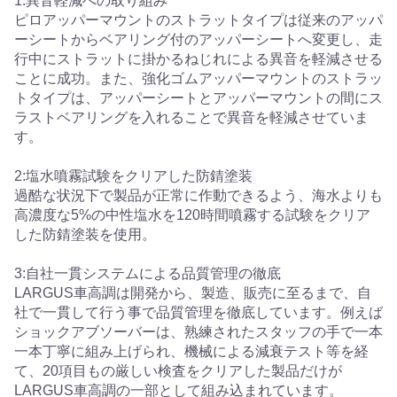
1:異音軽減への取り組み
ピロアッパーマウントのストラットタイプは従来のアッパ
ーシートからベアリング付のアッパーシートへ変更し、走
行中にストラットに掛かるねじれによる異音を軽減させる
ことに成功。また、強化ゴムアッパーマウントのストラッ
トタイプは、アッパーシートとアッパーマウントの間にス
ラストベアリングを入れることで異音を軽減させていま
す。
2:塩水噴霧試験をクリアした防錆塗装
過酷な状況下で製品が正常に作動できるよう、海水よりも
高濃度な5%の中性塩水を120時間噴霧する試験をクリア
した防錆塗装を使用。
3:自社一貫システムによる品質管理の徹底
LARGUS車高調は開発から、製造、販売に至るまで、自
社で一貫して行う事で品質管理を徹底しています。例えば
ショックアブソーバーは、熟練されたスタッフの手で一本
一本丁寧に組み上げられ、機械による減衰テスト等を経
て、20項目もの厳しい検査をクリアした製品だけが
LARGUS車高調の一部として組み込まれています。