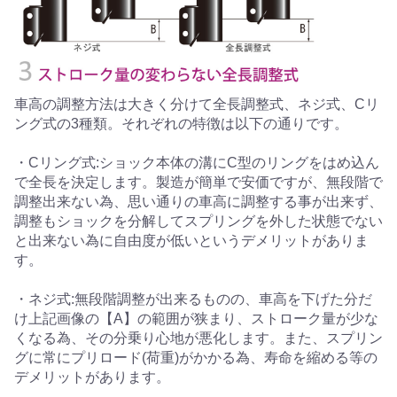
車高の調整方法は大きく分けて全長調整式、ネジ式、Cリ
ング式の3種類。それぞれの特徴は以下の通りです。
・Cリング式:ショック本体の溝にC型のリングをはめ込ん
で全長を決定します。製造が簡単で安価ですが、無段階で
調整出来ない為、思い通りの車高に調整する事が出来ず、
調整もショックを分解してスプリングを外した状態でない
と出来ない為に自由度が低いというデメリットがありま
す。
・ネジ式:無段階調整が出来るものの、車高を下げた分だ
け上記画像の【A】の範囲が狭まり、ストローク量が少な
くなる為、その分乗り心地が悪化します。また、スプリン
グに常にプリロード(荷重)がかかる為、寿命を縮める等の
デメリットがあります。