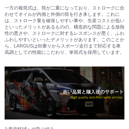
一方の複筒式は、筒が二重になっており、ストロークに合
わせてオイルが内側と外側の筒を行き来します。これに
は、ストローク量を確保しやすい事や、生産コストが低い
といったメリットがあるものの、構造的な問題による放熱
性の悪さや、ストロークに対するレスポンスが悪く、ふわ
ふわしやすいといったデメリットがあります。このことか
ら、LARGUSは街乗りからスポーツ走行まで対応する車
高調としての性能にこだわり、単筒式を採用しています。