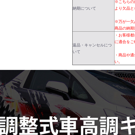
※こちらの
納期について
より欠品と
※万が一欠
商品の納期
・お客様都
に適合をご
返品・キャンセルにつ
いて
・商品や適
い。