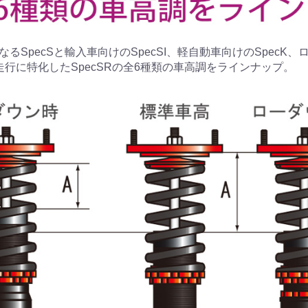
るSpecSと輸入車向けのSpecSI、軽自動車向けのSpecK
走行に特化したSpecSRの全6種類の車高調をラインナップ。