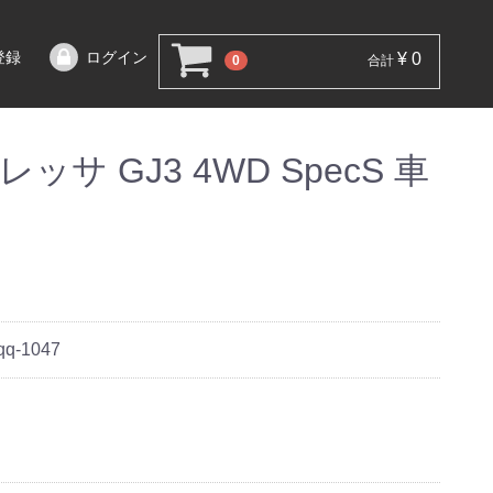
登録
ログイン
¥ 0
0
合計
サ GJ3 4WD SpecS 車
qq-1047