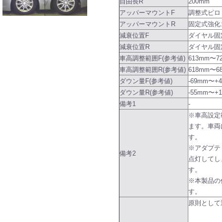
自由長R
200mm
アッパーマウントF
調整式ピロ
アッパーマウントR
固定式強化
減衰位置F
ダイヤル固
減衰位置R
ダイヤル固
車高調整範囲F(参考値)
613mm〜7
車高調整範囲R(参考値)
618mm〜6
ダウン量F(参考値)
-69mm〜+
ダウン量R(参考値)
-55mm〜
備考1
-
※車高設定
ます。車両
す。
※アダプテ
備考2
点灯してし
す。
※本製品の
す。
原則として