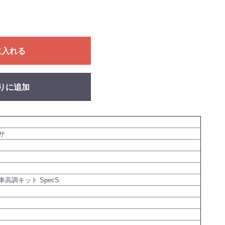
に入れる
りに追加
サ
高調キット SpecS