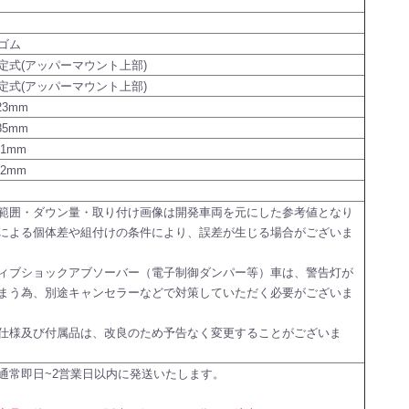
ゴム
定式(アッパーマウント上部)
定式(アッパーマウント上部)
23mm
85mm
41mm
+12mm
範囲・ダウン量・取り付け画像は開発車両を元にした参考値となり
による個体差や組付けの条件により、誤差が生じる場合がございま
ィブショックアブソーバー（電子制御ダンパー等）車は、警告灯が
まう為、別途キャンセラーなどで対策していただく必要がございま
仕様及び付属品は、改良のため予告なく変更することがございま
通常即日~2営業日以内に発送いたします。