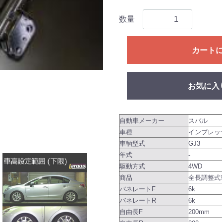
数量
カート
お気に入
自動車メーカー
スバル
車種
インプレッ
車輌型式
GJ3
年式
-
駆動方式
4WD
商品
全長調整式車
バネレートF
6k
バネレートR
6k
自由長F
200mm