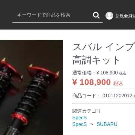
新規会員
スバル インプレッ
高調キット
通常価格：
¥ 108,900
税込
¥ 108,900
税込
商品コード：
01011202012-
関連カテゴリ
SpecS
SpecS
SUBARU