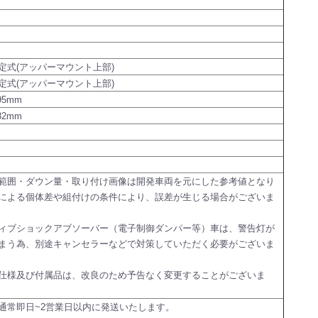
定式(アッパーマウント上部)
定式(アッパーマウント上部)
95mm
82mm
範囲・ダウン量・取り付け画像は開発車両を元にした参考値となり
による個体差や組付けの条件により、誤差が生じる場合がございま
ィブショックアブソーバー（電子制御ダンパー等）車は、警告灯が
まう為、別途キャンセラーなどで対策していただく必要がございま
仕様及び付属品は、改良のため予告なく変更することがございま
通常即日~2営業日以内に発送いたします。