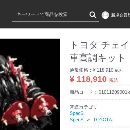
新規会員
トヨタ チェイサー
車高調キット
通常価格：
¥ 118,910
税込
¥ 118,910
税込
商品コード：
01011209001-
関連カテゴリ
SpecS
SpecS
TOYOTA