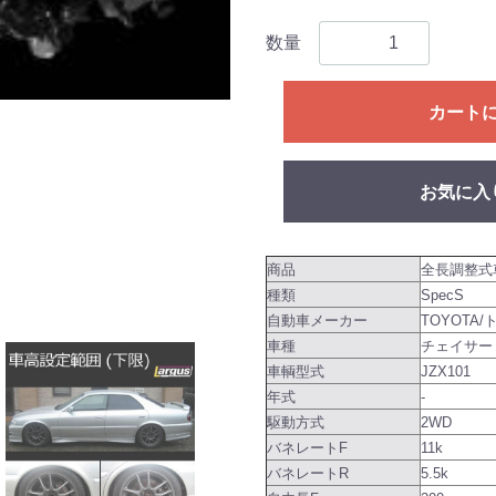
数量
カート
お気に入
商品
全長調整式
種類
SpecS
自動車メーカー
TOYOTA/
車種
チェイサー
車輌型式
JZX101
年式
-
駆動方式
2WD
バネレートF
11k
バネレートR
5.5k