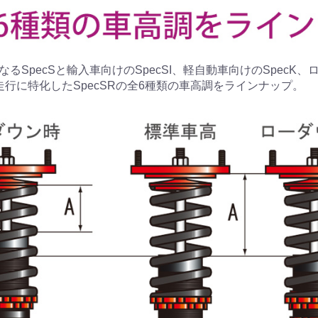
るSpecSと輸入車向けのSpecSI、軽自動車向けのSpecK
走行に特化したSpecSRの全6種類の車高調をラインナップ。