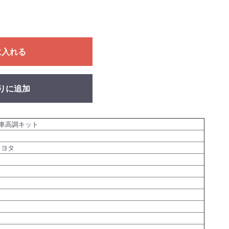
に入れる
りに追加
車高調キット
トヨタ