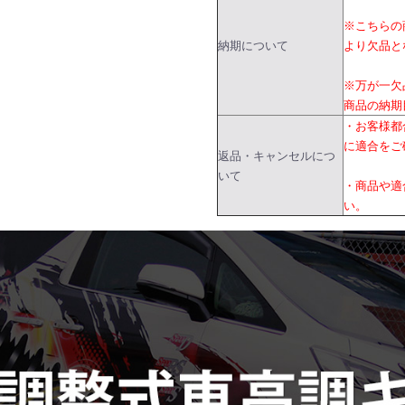
※こちらの
納期について
より欠品と
※万が一欠
商品の納期
・お客様都
に適合をご
返品・キャンセルにつ
いて
・商品や適
い。