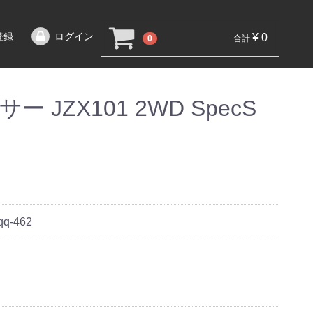
登録
ログイン
¥ 0
0
合計
 JZX101 2WD SpecS
qq-462