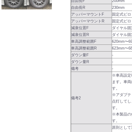
自由長F
200mm
自由長R
230mm
アッパーマウントF
固定式ピロ
アッパーマウントR
固定式ピロ
減衰位置F
ダイヤル固
減衰位置R
ダイヤル固
車高調整範囲F
620mm〜6
車高調整範囲R
623mm〜6
ダウン量F
-
ダウン量R
-
備考
-
※車高設定
ます。車両
す。
※アダプテ
備考2
点灯してし
す。
※本製品の
す。
原則として