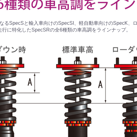
るSpecSと輸入車向けのSpecSI、軽自動車向けのSpecK
走行に特化したSpecSRの全6種類の車高調をラインナップ。