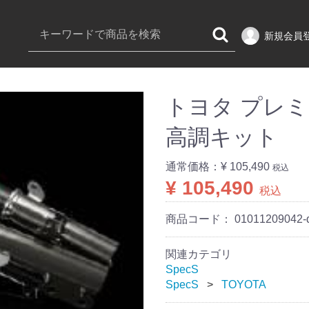
新規会員
トヨタ プレミオ 
高調キット
通常価格：
¥ 105,490
税込
¥ 105,490
税込
商品コード：
01011209042-
関連カテゴリ
SpecS
SpecS
TOYOTA