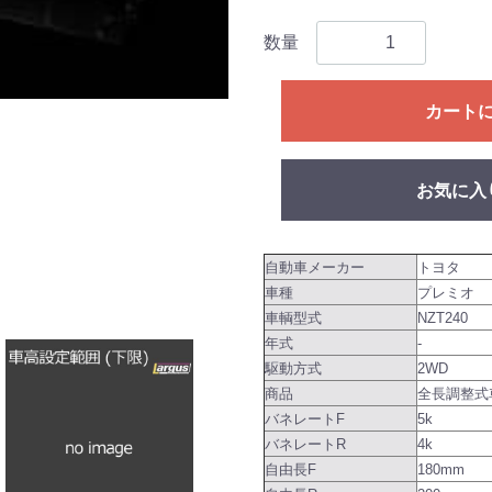
数量
カート
お気に入
自動車メーカー
トヨタ
車種
プレミオ
車輌型式
NZT240
年式
-
駆動方式
2WD
商品
全長調整式車
バネレートF
5k
バネレートR
4k
自由長F
180mm