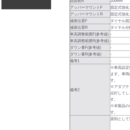
自由長R
200mm
アッパーマウントF
固定式強化
アッパーマウントR
固定式強化
減衰位置F
ダイヤル固
減衰位置R
ダイヤル分
車高調整範囲F(参考値)
-
車高調整範囲R(参考値)
-
ダウン量F(参考値)
-
ダウン量R(参考値)
-
備考1
-
※車高設定
ます。車両
す。
※アダプテ
備考2
点灯してし
す。
※本製品の
す。
原則として