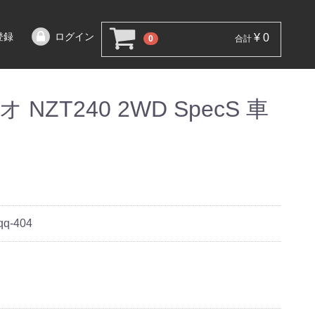
登録
ログイン
¥ 0
0
合計
NZT240 2WD SpecS 車
qq-404