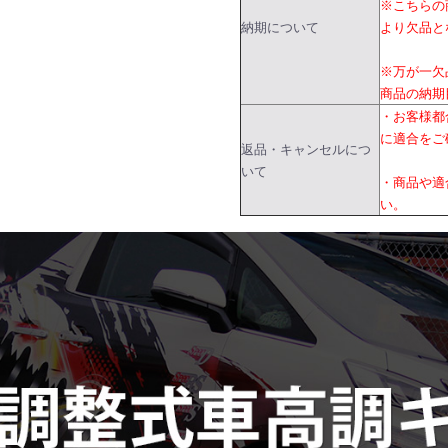
※こちらの
納期について
より欠品と
※万が一欠
商品の納期
・お客様都
に適合をご
返品・キャンセルにつ
いて
・商品や適
い。