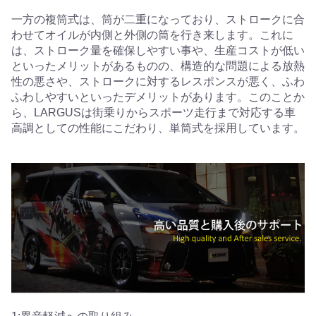
一方の複筒式は、筒が二重になっており、ストロークに合
わせてオイルが内側と外側の筒を行き来します。これに
は、ストローク量を確保しやすい事や、生産コストが低い
といったメリットがあるものの、構造的な問題による放熱
性の悪さや、ストロークに対するレスポンスが悪く、ふわ
ふわしやすいといったデメリットがあります。このことか
ら、LARGUSは街乗りからスポーツ走行まで対応する車
高調としての性能にこだわり、単筒式を採用しています。