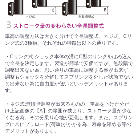
車高の調整方法は大きく分けて全長調整式、ネジ式、Cリ
ング式の3種類。それぞれの特徴は以下の通りです。
・Cリング式:ショック本体の溝にC型のリングをはめ込ん
で全長を決定します。製造が簡単で安価ですが、無段階で
調整出来ない為、思い通りの車高に調整する事が出来ず、
調整もショックを分解してスプリングを外した状態でない
と出来ない為に自由度が低いというデメリットがありま
す。
・ネジ式:無段階調整が出来るものの、車高を下げた分だ
け上記画像の【A】の範囲が狭まり、ストローク量が少な
くなる為、その分乗り心地が悪化します。また、スプリン
グに常にプリロード(荷重)がかかる為、寿命を縮める等の
デメリットがあります。