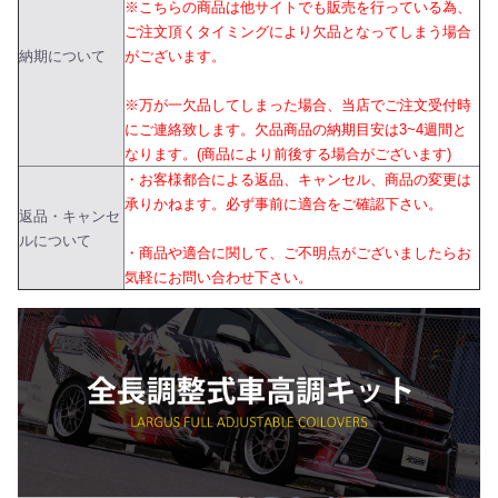
※こちらの商品は他サイトでも販売を行っている為、
ご注文頂くタイミングにより欠品となってしまう場合
納期について
がございます。
※万が一欠品してしまった場合、当店でご注文受付時
にご連絡致します。欠品商品の納期目安は3~4週間と
なります。(商品により前後する場合がございます)
・お客様都合による返品、キャンセル、商品の変更は
承りかねます。必ず事前に適合をご確認下さい。
返品・キャンセ
ルについて
・商品や適合に関して、ご不明点がございましたらお
気軽にお問い合わせ下さい。