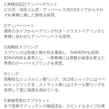
1:車種別設計アッパーマウント
ピロ式・強化ゴム式・アッパーレス式の3タイプからそれ
ぞれ車種に適した形状を採用。
2:アッパーシート
通常のタイプからベアリング付き・スラストベアリングと
車種に合わせたアッパーシートを採用。
3:高剛性スプリング
スプリングは性能と耐久性を重視し、SAE9254を採用。
62Φの内径を基準とし、一部車種には巻数や線形を変えた
専用のテーパースプリングを用意。
4:リング
高剛性なジュラルミン製リング。大口径ショックにはベベ
ルエッジリングを、ストラット車にはスチール製リングを
採用して更に強度を高めている。
5:車種専用ロアブラケット
全て現車でフィッテング確認済み。スピンドルタイプの車