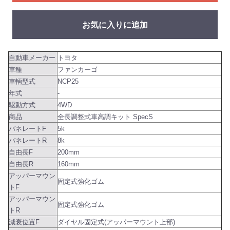
お気に入りに追加
自動車メーカー
トヨタ
車種
ファンカーゴ
車輌型式
NCP25
年式
-
駆動方式
4WD
商品
全長調整式車高調キット SpecS
バネレートF
5k
バネレートR
8k
自由長F
200mm
自由長R
160mm
アッパーマウン
固定式強化ゴム
トF
アッパーマウン
固定式強化ゴム
トR
減衰位置F
ダイヤル固定式(アッパーマウント上部)