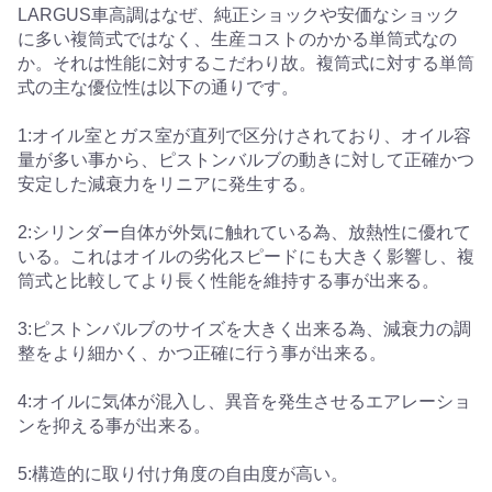
LARGUS車高調はなぜ、純正ショックや安価なショック
に多い複筒式ではなく、生産コストのかかる単筒式なの
か。それは性能に対するこだわり故。複筒式に対する単筒
式の主な優位性は以下の通りです。
1:オイル室とガス室が直列で区分けされており、オイル容
量が多い事から、ピストンバルブの動きに対して正確かつ
安定した減衰力をリニアに発生する。
2:シリンダー自体が外気に触れている為、放熱性に優れて
いる。これはオイルの劣化スピードにも大きく影響し、複
筒式と比較してより長く性能を維持する事が出来る。
3:ピストンバルブのサイズを大きく出来る為、減衰力の調
整をより細かく、かつ正確に行う事が出来る。
4:オイルに気体が混入し、異音を発生させるエアレーショ
ンを抑える事が出来る。
5:構造的に取り付け角度の自由度が高い。