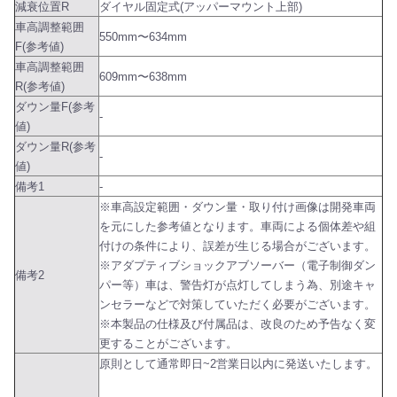
減衰位置R
ダイヤル固定式(アッパーマウント上部)
車高調整範囲
550mm〜634mm
F(参考値)
車高調整範囲
609mm〜638mm
R(参考値)
ダウン量F(参考
-
値)
ダウン量R(参考
-
値)
備考1
-
※車高設定範囲・ダウン量・取り付け画像は開発車両
を元にした参考値となります。車両による個体差や組
付けの条件により、誤差が生じる場合がございます。
※アダプティブショックアブソーバー（電子制御ダン
備考2
パー等）車は、警告灯が点灯してしまう為、別途キャ
ンセラーなどで対策していただく必要がございます。
※本製品の仕様及び付属品は、改良のため予告なく変
更することがございます。
原則として通常即日~2営業日以内に発送いたします。