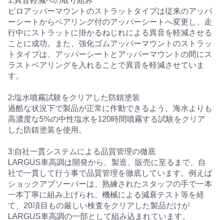
1:異音軽減への取り組み
ピロアッパーマウントのストラットタイプは従来のアッパ
ーシートからベアリング付のアッパーシートへ変更し、走
行中にストラットに掛かるねじれによる異音を軽減させる
ことに成功。また、強化ゴムアッパーマウントのストラッ
トタイプは、アッパーシートとアッパーマウントの間にス
ラストベアリングを入れることで異音を軽減させていま
す。
2:塩水噴霧試験をクリアした防錆塗装
過酷な状況下で製品が正常に作動できるよう、海水よりも
高濃度な5%の中性塩水を120時間噴霧する試験をクリア
した防錆塗装を使用。
3:自社一貫システムによる品質管理の徹底
LARGUS車高調は開発から、製造、販売に至るまで、自
社で一貫して行う事で品質管理を徹底しています。例えば
ショックアブソーバーは、熟練されたスタッフの手で一本
一本丁寧に組み上げられ、機械による減衰テスト等を経
て、20項目もの厳しい検査をクリアした製品だけが
LARGUS車高調の一部として組み込まれています。