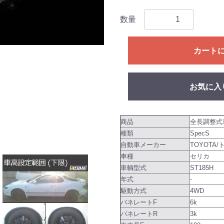
数量
カート
お気に入
商品
全長調整式
種類
SpecS
自動車メーカー
TOYOTA/
車種
セリカ
車輌型式
ST185H
年式
-
駆動方式
4WD
バネレートF
6k
バネレートR
3k