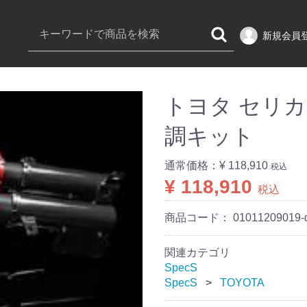
新規会員
トヨタ セリカ S
調キット
通常価格：
¥ 118,910
税込
¥ 118,910
税込
商品コード：
01011209019-
関連カテゴリ
SpecS
SpecS
TOYOTA