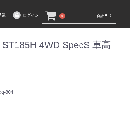
登録
ログイン
¥ 0
0
合計
T185H 4WD SpecS 車高
qq-304