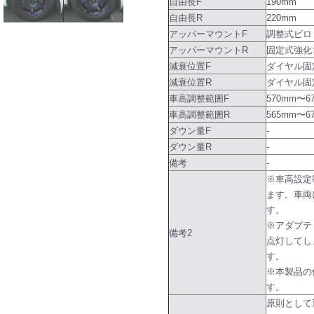
自由長F
190mm
自由長R
220mm
アッパーマウントF
調整式ピロ
アッパーマウントR
固定式強化
減衰位置F
ダイヤル固
減衰位置R
ダイヤル固
車高調整範囲F
570mm〜6
車高調整範囲R
565mm〜6
ダウン量F
-
ダウン量R
-
備考
-
※車高設定
ます。車両
す。
※アダプテ
備考2
点灯してし
す。
※本製品の
す。
原則として