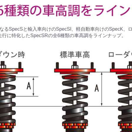
るSpecSと輸入車向けのSpecSI、軽自動車向けのSpecK
走行に特化したSpecSRの全6種類の車高調をラインナップ。