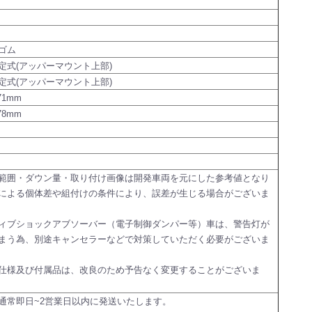
ゴム
定式(アッパーマウント上部)
定式(アッパーマウント上部)
71mm
78mm
範囲・ダウン量・取り付け画像は開発車両を元にした参考値となり
による個体差や組付けの条件により、誤差が生じる場合がございま
ィブショックアブソーバー（電子制御ダンパー等）車は、警告灯が
まう為、別途キャンセラーなどで対策していただく必要がございま
仕様及び付属品は、改良のため予告なく変更することがございま
通常即日~2営業日以内に発送いたします。