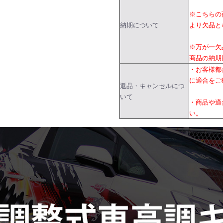
※こちらの
納期について
より欠品と
※万が一欠
商品の納期
・お客様都
に適合をご
返品・キャンセルにつ
いて
・商品や適
い。