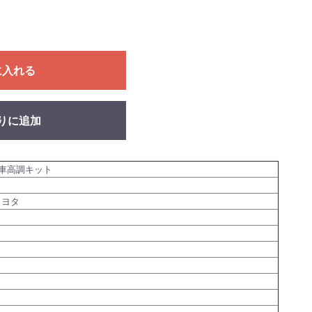
に入れる
りに追加
車高調キット
トヨタ