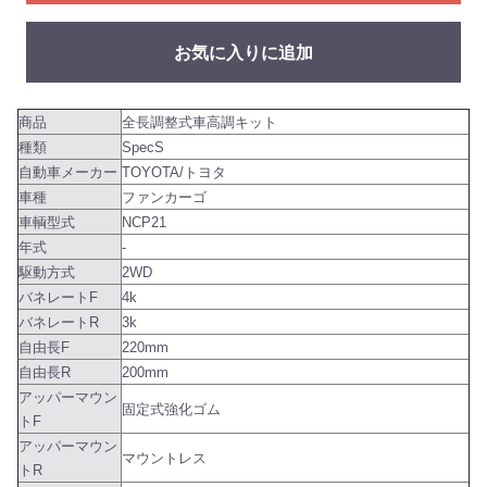
お気に入りに追加
商品
全長調整式車高調キット
種類
SpecS
自動車メーカー
TOYOTA/トヨタ
車種
ファンカーゴ
車輌型式
NCP21
年式
-
駆動方式
2WD
バネレートF
4k
バネレートR
3k
自由長F
220mm
自由長R
200mm
アッパーマウン
固定式強化ゴム
トF
アッパーマウン
マウントレス
トR