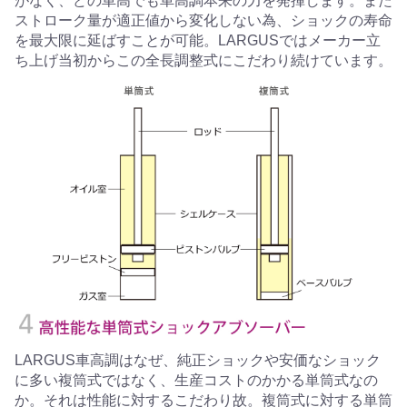
がなく、どの車高でも車高調本来の力を発揮します。また
ストローク量が適正値から変化しない為、ショックの寿命
を最大限に延ばすことが可能。LARGUSではメーカー立
ち上げ当初からこの全長調整式にこだわり続けています。
LARGUS車高調はなぜ、純正ショックや安価なショック
に多い複筒式ではなく、生産コストのかかる単筒式なの
か。それは性能に対するこだわり故。複筒式に対する単筒