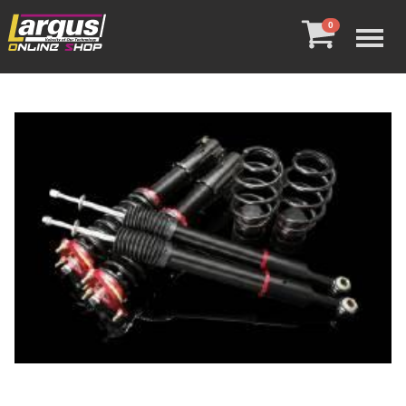
Menu
0