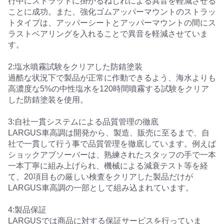
行中にストラットに掛かるねじれによる異音を軽減させる
ことに成功。また、強化ゴムアッパーマウントのストラッ
トタイプは、アッパーシートとアッパーマウントの間にス
ラストベアリングを入れることで異音を軽減させていま
す。
2:塩水噴霧試験をクリアした防錆塗装
過酷な状況下で製品が正常に作動できるよう、海水よりも
高濃度な5%の中性塩水を120時間噴霧する試験をクリア
した防錆塗装を使用。
3:自社一貫システムによる品質管理の徹底
LARGUS車高調は開発から、製造、販売に至るまで、自
社で一貫して行う事で品質管理を徹底しています。例えば
ショックアブソーバーは、熟練されたスタッフの手で一本
一本丁寧に組み上げられ、機械による減衰テスト等を経
て、20項目もの厳しい検査をクリアした製品だけが
LARGUS車高調の一部として組み込まれています。
4:製品保証
LARGUSでは商品に対する保証サービスを行っていま