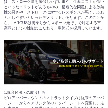
は、ストローク量を確保しやすい事や、生産コストが低い
といったメリットがあるものの、構造的な問題による放熱
性の悪さや、ストロークに対するレスポンスが悪く、ふわ
ふわしやすいといったデメリットがあります。このことか
ら、LARGUSは街乗りからスポーツ走行まで対応する車
高調としての性能にこだわり、単筒式を採用しています。
1:異音軽減への取り組み
ピロアッパーマウントのストラットタイプは従来のアッパ
ーシートからベアリング付のアッパーシートへ変更し、走