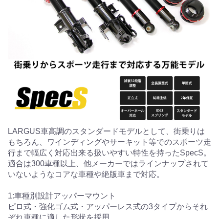
LARGUS車高調のスタンダードモデルとして、街乗りは
もちろん、ワインディングやサーキット等でのスポーツ走
行まで幅広く対応出来る扱いやすい特性を持ったSpecS。
適合は300車種以上、他メーカーではラインナップされて
いないようなコアな車種や絶版車まで対応。
1:車種別設計アッパーマウント
ピロ式・強化ゴム式・アッパーレス式の3タイプからそれ
ぞれ車種に適した形状を採用。