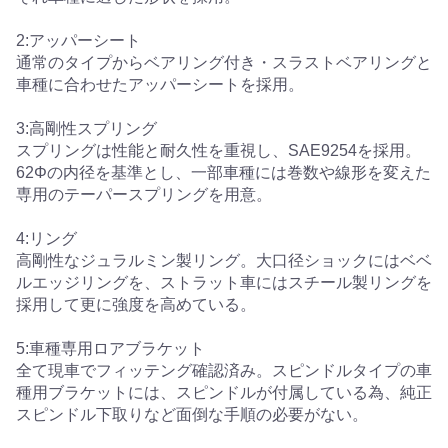
2:アッパーシート
通常のタイプからベアリング付き・スラストベアリングと
車種に合わせたアッパーシートを採用。
3:高剛性スプリング
スプリングは性能と耐久性を重視し、SAE9254を採用。
62Φの内径を基準とし、一部車種には巻数や線形を変えた
専用のテーパースプリングを用意。
4:リング
高剛性なジュラルミン製リング。大口径ショックにはベベ
ルエッジリングを、ストラット車にはスチール製リングを
採用して更に強度を高めている。
5:車種専用ロアブラケット
全て現車でフィッテング確認済み。スピンドルタイプの車
種用ブラケットには、スピンドルが付属している為、純正
スピンドル下取りなど面倒な手順の必要がない。