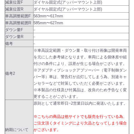
減衰位置F
ダイヤル固定式(アッパーマウント上部)
減衰位置R
ダイヤル固定式(アッパーマウント上部)
車高調整範囲F
563mm〜617mm
車高調整範囲R
585mm〜627mm
ダウン量F
-
ダウン量R
-
備考
-
※車高設定範囲・ダウン量・取り付け画像は開発車両
を元にした参考値となります。車両による個体差や組
付けの条件により、誤差が生じる場合がございます。
※アダプティブショックアブソーバー（電子制御ダン
備考2
パー等）車は、警告灯が点灯してしまう為、別途キャ
ンセラーなどで対策していただく必要がございます。
※本製品の仕様及び付属品は、改良のため予告なく変
更することがございます。
原則として通常即日~2営業日以内に発送いたします。
※こちらの商品は他サイトでも販売を行っている為、
ご注文頂くタイミングにより欠品となってしまう場合
納期について
がございます。