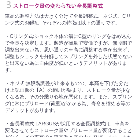
車高の調整方法は大きく分けて全長調整式、ネジ式、Cリ
ング式の3種類。それぞれの特徴は以下の通りです。
・Cリング式:ショック本体の溝にC型のリングをはめ込ん
で全長を決定します。製造が簡単で安価ですが、無段階で
調整出来ない為、思い通りの車高に調整する事が出来ず、
調整もショックを分解してスプリングを外した状態でない
と出来ない為に自由度が低いというデメリットがありま
す。
・ネジ式:無段階調整が出来るものの、車高を下げた分だ
け上記画像の【A】の範囲が狭まり、ストローク量が少な
くなる為、その分乗り心地が悪化します。また、スプリン
グに常にプリロード(荷重)がかかる為、寿命を縮める等の
デメリットがあります。
・全長調整式:LARGUSが採用する全長調整式は、車高を
変化させてもストローク量やプリロード量が変化すること