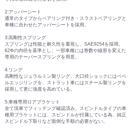
2:アッパーシート
通常のタイプからベアリング付き・スラストベアリングと
車種に合わせたアッパーシートを採用。
3:高剛性スプリング
スプリングは性能と耐久性を重視し、SAE9254を採用。
62Φの内径を基準とし、一部車種には巻数や線形を変えた
専用のテーパースプリングを用意。
4:リング
高剛性なジュラルミン製リング。大口径ショックにはベベ
ルエッジリングを、ストラット車にはスチール製リングを
採用して更に強度を高めている。
5:車種専用ロアブラケット
全て現車でフィッテング確認済み。スピンドルタイプの車
種用ブラケットには、スピンドルが付属している為、純正
スピンドル下取りなど面倒な手順の必要がない。