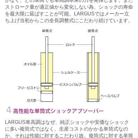
がなく、どの車高でも車高調本来の力を発揮します。また
ストローク量が適正値から変化しない為、ショックの寿命
を最大限に延ばすことが可能。LARGUSではメーカー立
ち上げ当初からこの全長調整式にこだわり続けています。
LARGUS車高調はなぜ、純正ショックや安価なショック
に多い複筒式ではなく、生産コストのかかる単筒式なの
か。それは性能に対するこだわり故。複筒式に対する単筒