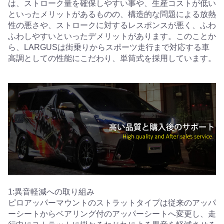
は、ストローク量を確保しやすい事や、生産コストが低い
といったメリットがあるものの、構造的な問題による放熱
性の悪さや、ストロークに対するレスポンスが悪く、ふわ
ふわしやすいといったデメリットがあります。このことか
ら、LARGUSは街乗りからスポーツ走行まで対応する車
高調としての性能にこだわり、単筒式を採用しています。
1:異音軽減への取り組み
ピロアッパーマウントのストラットタイプは従来のアッパ
ーシートからベアリング付のアッパーシートへ変更し、走