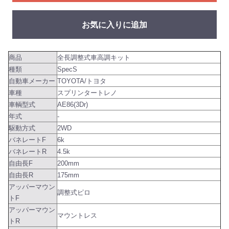
お気に入りに追加
商品
全長調整式車高調キット
種類
SpecS
自動車メーカー
TOYOTA/トヨタ
車種
スプリンタートレノ
車輌型式
AE86(3Dr)
年式
-
駆動方式
2WD
バネレートF
6k
バネレートR
4.5k
自由長F
200mm
自由長R
175mm
アッパーマウン
調整式ピロ
トF
アッパーマウン
マウントレス
トR