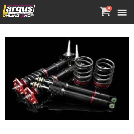
Menu
0