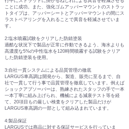
行中にストラットに掛かるねじれによる異音を軽減させる
ことに成功。また、強化ゴムアッパーマウントのストラッ
トタイプは、アッパーシートとアッパーマウントの間にス
ラストベアリングを入れることで異音を軽減させていま
す。
2:塩水噴霧試験をクリアした防錆塗装
過酷な状況下で製品が正常に作動できるよう、海水よりも
高濃度な5%の中性塩水を120時間噴霧する試験をクリア
した防錆塗装を使用。
3:自社一貫システムによる品質管理の徹底
LARGUS車高調は開発から、製造、販売に至るまで、自
社で一貫して行う事で品質管理を徹底しています。例えば
ショックアブソーバーは、熟練されたスタッフの手で一本
一本丁寧に組み上げられ、機械による減衰テスト等を経
て、20項目もの厳しい検査をクリアした製品だけが
LARGUS車高調の一部として組み込まれています。
4:製品保証
LARGUSでは商品に対する保証サービスを行っていま