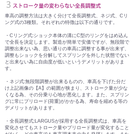
車高の調整方法は大きく分けて全長調整式、ネジ式、Cリ
ング式の3種類。それぞれの特徴は以下の通りです。
・Cリング式:ショック本体の溝にC型のリングをはめ込ん
で全長を決定します。製造が簡単で安価ですが、無段階で
調整出来ない為、思い通りの車高に調整する事が出来ず、
調整もショックを分解してスプリングを外した状態でない
と出来ない為に自由度が低いというデメリットがありま
す。
・ネジ式:無段階調整が出来るものの、車高を下げた分だ
け上記画像の【A】の範囲が狭まり、ストローク量が少な
くなる為、その分乗り心地が悪化します。また、スプリン
グに常にプリロード(荷重)がかかる為、寿命を縮める等の
デメリットがあります。
・全長調整式:LARGUSが採用する全長調整式は、車高を
変化させてもストローク量やプリロード量が変化すること