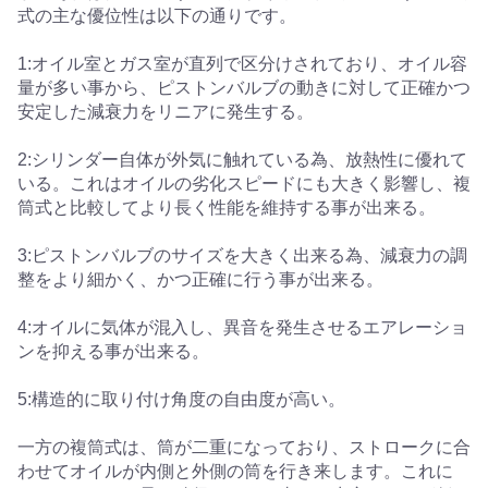
式の主な優位性は以下の通りです。
1:オイル室とガス室が直列で区分けされており、オイル容
量が多い事から、ピストンバルブの動きに対して正確かつ
安定した減衰力をリニアに発生する。
2:シリンダー自体が外気に触れている為、放熱性に優れて
いる。これはオイルの劣化スピードにも大きく影響し、複
筒式と比較してより長く性能を維持する事が出来る。
3:ピストンバルブのサイズを大きく出来る為、減衰力の調
整をより細かく、かつ正確に行う事が出来る。
4:オイルに気体が混入し、異音を発生させるエアレーショ
ンを抑える事が出来る。
5:構造的に取り付け角度の自由度が高い。
一方の複筒式は、筒が二重になっており、ストロークに合
わせてオイルが内側と外側の筒を行き来します。これに