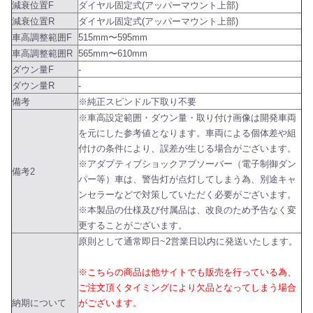
減衰位置F
ダイヤル固定式(アッパーマウント上部)
減衰位置R
ダイヤル固定式(アッパーマウント上部)
車高調整範囲F
515mm〜595mm
車高調整範囲R
565mm〜610mm
ダウン量F
-
ダウン量R
-
備考
※純正スピンドル下取り不要
※車高設定範囲・ダウン量・取り付け画像は開発車両
を元にした参考値となります。車両による個体差や組
付けの条件により、誤差が生じる場合がございます。
※アダプティブショックアブソーバー（電子制御ダン
備考2
パー等）車は、警告灯が点灯してしまう為、別途キャ
ンセラーなどで対策していただく必要がございます。
※本製品の仕様及び付属品は、改良のため予告なく変
更することがございます。
原則として通常即日~2営業日以内に発送いたします。
※こちらの商品は他サイトでも販売を行っている為、
ご注文頂くタイミングにより欠品となってしまう場合
納期について
がございます。