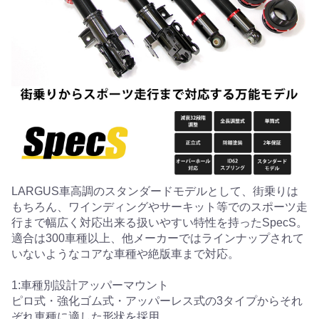
LARGUS車高調のスタンダードモデルとして、街乗りは
もちろん、ワインディングやサーキット等でのスポーツ走
行まで幅広く対応出来る扱いやすい特性を持ったSpecS。
適合は300車種以上、他メーカーではラインナップされて
いないようなコアな車種や絶版車まで対応。
1:車種別設計アッパーマウント
ピロ式・強化ゴム式・アッパーレス式の3タイプからそれ
ぞれ車種に適した形状を採用。