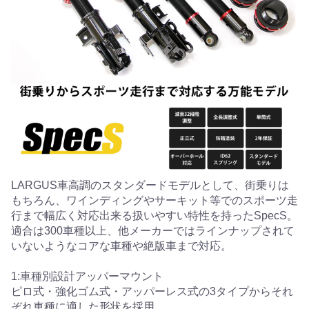
LARGUS車高調のスタンダードモデルとして、街乗りは
もちろん、ワインディングやサーキット等でのスポーツ走
行まで幅広く対応出来る扱いやすい特性を持ったSpecS。
適合は300車種以上、他メーカーではラインナップされて
いないようなコアな車種や絶版車まで対応。
1:車種別設計アッパーマウント
ピロ式・強化ゴム式・アッパーレス式の3タイプからそれ
ぞれ車種に適した形状を採用。