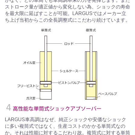
がなく、どの車高でも車高調本来の力を発揮します。また
ストローク量が適正値から変化しない為、ショックの寿命
を最大限に延ばすことが可能。LARGUSではメーカー立
ち上げ当初からこの全長調整式にこだわり続けています。
LARGUS車高調はなぜ、純正ショックや安価なショック
に多い複筒式ではなく、生産コストのかかる単筒式なの
か。それは性能に対するこだわり故。複筒式に対する単筒