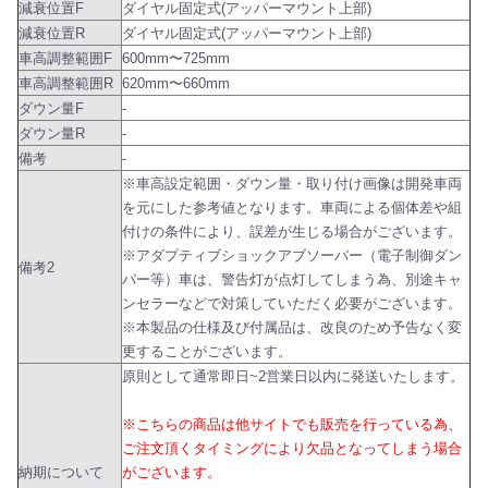
減衰位置F
ダイヤル固定式(アッパーマウント上部)
減衰位置R
ダイヤル固定式(アッパーマウント上部)
車高調整範囲F
600mm〜725mm
車高調整範囲R
620mm〜660mm
ダウン量F
-
ダウン量R
-
備考
-
※車高設定範囲・ダウン量・取り付け画像は開発車両
を元にした参考値となります。車両による個体差や組
付けの条件により、誤差が生じる場合がございます。
※アダプティブショックアブソーバー（電子制御ダン
備考2
パー等）車は、警告灯が点灯してしまう為、別途キャ
ンセラーなどで対策していただく必要がございます。
※本製品の仕様及び付属品は、改良のため予告なく変
更することがございます。
原則として通常即日~2営業日以内に発送いたします。
※こちらの商品は他サイトでも販売を行っている為、
ご注文頂くタイミングにより欠品となってしまう場合
納期について
がございます。