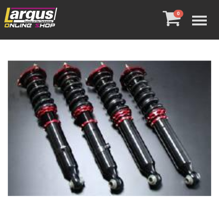
Menu
0