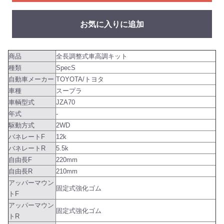
お気に入りに追加
商品
全長調整式車高調キット
種類
SpecS
自動車メーカー
TOYOTA/トヨタ
車種
スープラ
車輌型式
JZA70
年式
-
駆動方式
2WD
バネレートF
12k
バネレートR
5.5k
自由長F
220mm
自由長R
210mm
アッパーマウン
固定式強化ゴム
トF
アッパーマウン
固定式強化ゴム
トR