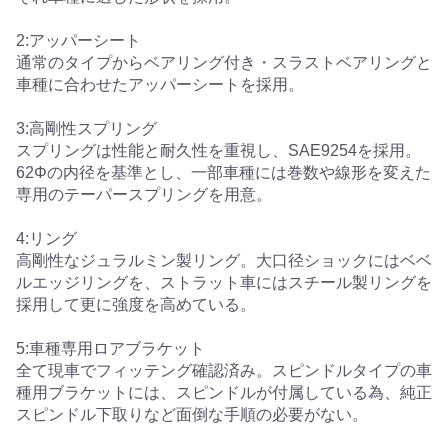
2:アッパーシート
通常のタイプからベアリング付き・スラストベアリングと
車種に合わせたアッパーシートを採用。
3:高剛性スプリング
スプリングは性能と耐久性を重視し、SAE9254を採用。
62Φの内径を基準とし、一部車種には巻数や線形を変えた
専用のテーパースプリングを用意。
4:リング
高剛性なジュラルミン製リング。大口径ショックにはベベ
ルエッジリングを、ストラット車にはスチール製リングを
採用して更に強度を高めている。
5:車種専用ロアブラケット
全て現車でフィッテング確認済み。スピンドルタイプの車
種用ブラケットには、スピンドルが付属している為、純正
スピンドル下取りなど面倒な手順の必要がない。