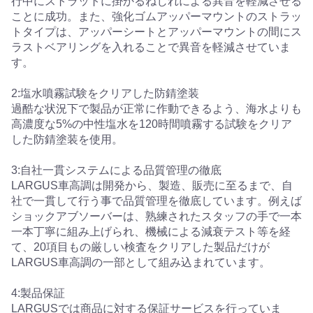
行中にストラットに掛かるねじれによる異音を軽減させる
ことに成功。また、強化ゴムアッパーマウントのストラッ
トタイプは、アッパーシートとアッパーマウントの間にス
ラストベアリングを入れることで異音を軽減させていま
す。
2:塩水噴霧試験をクリアした防錆塗装
過酷な状況下で製品が正常に作動できるよう、海水よりも
高濃度な5%の中性塩水を120時間噴霧する試験をクリア
した防錆塗装を使用。
3:自社一貫システムによる品質管理の徹底
LARGUS車高調は開発から、製造、販売に至るまで、自
社で一貫して行う事で品質管理を徹底しています。例えば
ショックアブソーバーは、熟練されたスタッフの手で一本
一本丁寧に組み上げられ、機械による減衰テスト等を経
て、20項目もの厳しい検査をクリアした製品だけが
LARGUS車高調の一部として組み込まれています。
4:製品保証
LARGUSでは商品に対する保証サービスを行っていま