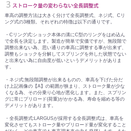
車高の調整方法は大きく分けて全長調整式、ネジ式、Cリ
ング式の3種類。それぞれの特徴は以下の通りです。
・Cリング式:ショック本体の溝にC型のリングをはめ込ん
で全長を決定します。製造が簡単で安価ですが、無段階で
調整出来ない為、思い通りの車高に調整する事が出来ず、
調整もショックを分解してスプリングを外した状態でない
と出来ない為に自由度が低いというデメリットがありま
す。
・ネジ式:無段階調整が出来るものの、車高を下げた分だ
け上記画像の【A】の範囲が狭まり、ストローク量が少な
くなる為、その分乗り心地が悪化します。また、スプリン
グに常にプリロード(荷重)がかかる為、寿命を縮める等の
デメリットがあります。
・全長調整式:LARGUSが採用する全長調整式は、車高を
変化させてもストローク量やプリロード量が変化すること