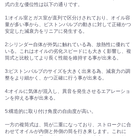
式の主な優位性は以下の通りです。
1:オイル室とガス室が直列で区分けされており、オイル容
量が多い事から、ピストンバルブの動きに対して正確かつ
安定した減衰力をリニアに発生する。
2:シリンダー自体が外気に触れている為、放熱性に優れて
いる。これはオイルの劣化スピードにも大きく影響し、複
筒式と比較してより長く性能を維持する事が出来る。
3:ピストンバルブのサイズを大きく出来る為、減衰力の調
整をより細かく、かつ正確に行う事が出来る。
4:オイルに気体が混入し、異音を発生させるエアレーショ
ンを抑える事が出来る。
5:構造的に取り付け角度の自由度が高い。
一方の複筒式は、筒が二重になっており、ストロークに合
わせてオイルが内側と外側の筒を行き来します。これに