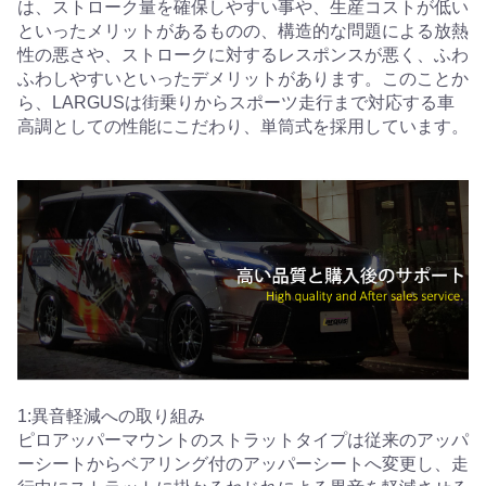
は、ストローク量を確保しやすい事や、生産コストが低い
といったメリットがあるものの、構造的な問題による放熱
性の悪さや、ストロークに対するレスポンスが悪く、ふわ
ふわしやすいといったデメリットがあります。このことか
ら、LARGUSは街乗りからスポーツ走行まで対応する車
高調としての性能にこだわり、単筒式を採用しています。
1:異音軽減への取り組み
ピロアッパーマウントのストラットタイプは従来のアッパ
ーシートからベアリング付のアッパーシートへ変更し、走