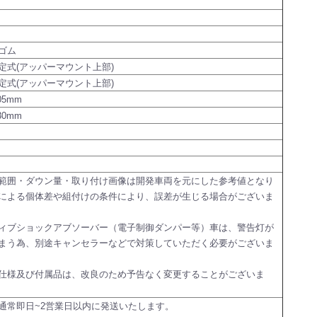
ゴム
定式(アッパーマウント上部)
定式(アッパーマウント上部)
05mm
30mm
範囲・ダウン量・取り付け画像は開発車両を元にした参考値となり
による個体差や組付けの条件により、誤差が生じる場合がございま
ィブショックアブソーバー（電子制御ダンパー等）車は、警告灯が
まう為、別途キャンセラーなどで対策していただく必要がございま
仕様及び付属品は、改良のため予告なく変更することがございま
通常即日~2営業日以内に発送いたします。