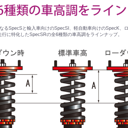
るSpecSと輸入車向けのSpecSI、軽自動車向けのSpecK
走行に特化したSpecSRの全6種類の車高調をラインナップ。