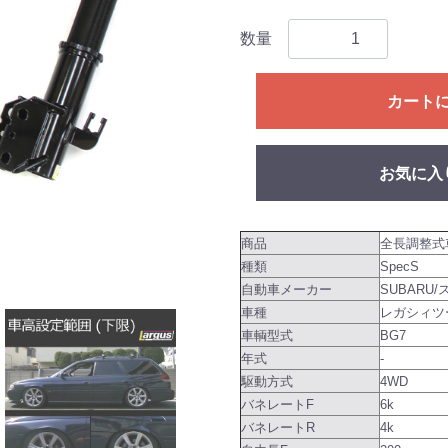
数量
カート
お気に入
商品
全長調整式
種類
SpecS
自動車メーカー
SUBARU/
車種
レガシィツ
車輌型式
BG7
年式
-
駆動方式
4WD
バネレートF
6k
バネレートR
4k