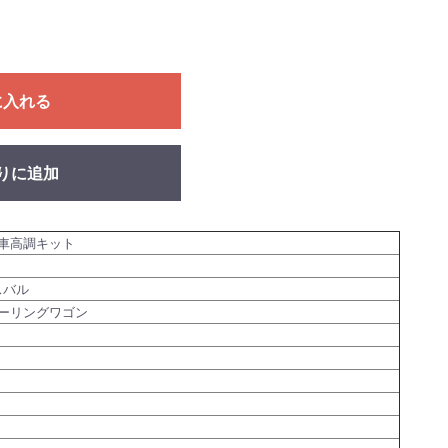
に入れる
りに追加
車高調キット
スバル
ーリングワゴン