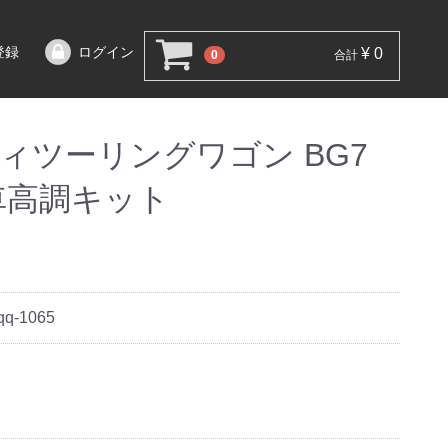
登録
ログイン
¥ 0
0
合計
ィツーリングワゴン BG7
S 車高調キット
qq-1065