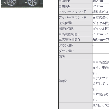
自由長F
200mm
自由長R
220mm
アッパーマウントF
調整式ピロ
アッパーマウントR
固定式強化
減衰位置F
ダイヤル固
減衰位置R
ダイヤル固
車高調整範囲F
610mm〜7
車高調整範囲R
595mm〜7
ダウン量F
-
ダウン量R
-
備考
-
※車高設定
ます。車両
す。
※アダプテ
備考2
点灯してし
す。
※本製品の
す。
原則として