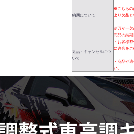
※こちらの
納期について
より欠品と
※万が一欠
商品の納期
・お客様都
に適合をご
返品・キャンセルにつ
いて
・商品や適
い。