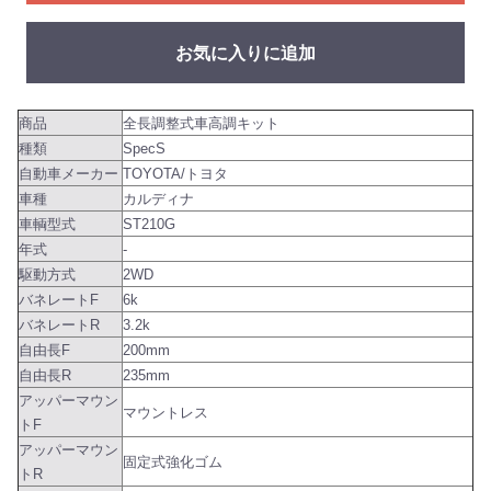
お気に入りに追加
商品
全長調整式車高調キット
種類
SpecS
自動車メーカー
TOYOTA/トヨタ
車種
カルディナ
車輌型式
ST210G
年式
-
駆動方式
2WD
バネレートF
6k
バネレートR
3.2k
自由長F
200mm
自由長R
235mm
アッパーマウン
マウントレス
トF
アッパーマウン
固定式強化ゴム
トR