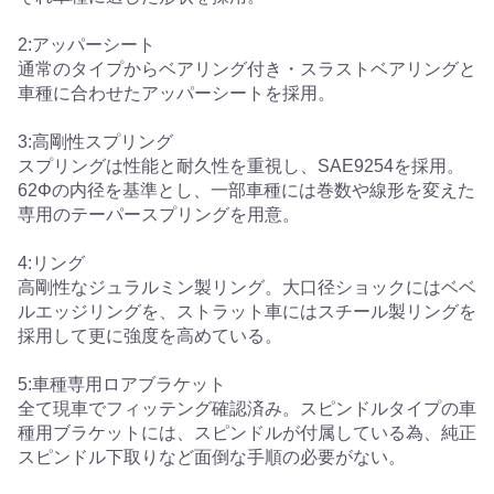
2:アッパーシート
通常のタイプからベアリング付き・スラストベアリングと
車種に合わせたアッパーシートを採用。
3:高剛性スプリング
スプリングは性能と耐久性を重視し、SAE9254を採用。
62Φの内径を基準とし、一部車種には巻数や線形を変えた
専用のテーパースプリングを用意。
4:リング
高剛性なジュラルミン製リング。大口径ショックにはベベ
ルエッジリングを、ストラット車にはスチール製リングを
採用して更に強度を高めている。
5:車種専用ロアブラケット
全て現車でフィッテング確認済み。スピンドルタイプの車
種用ブラケットには、スピンドルが付属している為、純正
スピンドル下取りなど面倒な手順の必要がない。