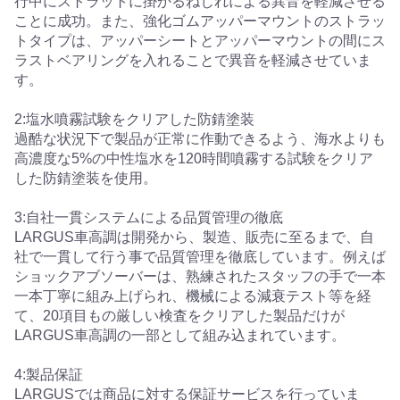
行中にストラットに掛かるねじれによる異音を軽減させる
ことに成功。また、強化ゴムアッパーマウントのストラッ
トタイプは、アッパーシートとアッパーマウントの間にス
ラストベアリングを入れることで異音を軽減させていま
す。
2:塩水噴霧試験をクリアした防錆塗装
過酷な状況下で製品が正常に作動できるよう、海水よりも
高濃度な5%の中性塩水を120時間噴霧する試験をクリア
した防錆塗装を使用。
3:自社一貫システムによる品質管理の徹底
LARGUS車高調は開発から、製造、販売に至るまで、自
社で一貫して行う事で品質管理を徹底しています。例えば
ショックアブソーバーは、熟練されたスタッフの手で一本
一本丁寧に組み上げられ、機械による減衰テスト等を経
て、20項目もの厳しい検査をクリアした製品だけが
LARGUS車高調の一部として組み込まれています。
4:製品保証
LARGUSでは商品に対する保証サービスを行っていま