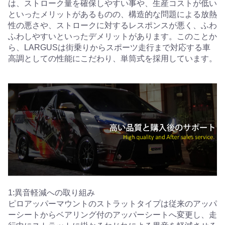
は、ストローク量を確保しやすい事や、生産コストが低い
といったメリットがあるものの、構造的な問題による放熱
性の悪さや、ストロークに対するレスポンスが悪く、ふわ
ふわしやすいといったデメリットがあります。このことか
ら、LARGUSは街乗りからスポーツ走行まで対応する車
高調としての性能にこだわり、単筒式を採用しています。
1:異音軽減への取り組み
ピロアッパーマウントのストラットタイプは従来のアッパ
ーシートからベアリング付のアッパーシートへ変更し、走