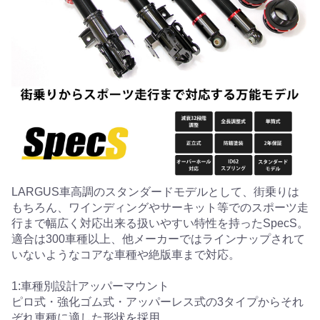
LARGUS車高調のスタンダードモデルとして、街乗りは
もちろん、ワインディングやサーキット等でのスポーツ走
行まで幅広く対応出来る扱いやすい特性を持ったSpecS。
適合は300車種以上、他メーカーではラインナップされて
いないようなコアな車種や絶版車まで対応。
1:車種別設計アッパーマウント
ピロ式・強化ゴム式・アッパーレス式の3タイプからそれ
ぞれ車種に適した形状を採用。