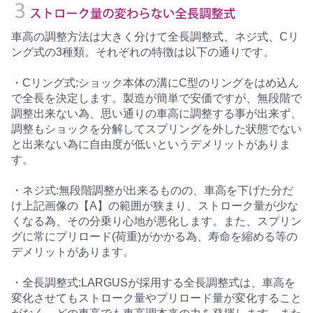
車高の調整方法は大きく分けて全長調整式、ネジ式、Cリ
ング式の3種類。それぞれの特徴は以下の通りです。
・Cリング式:ショック本体の溝にC型のリングをはめ込ん
で全長を決定します。製造が簡単で安価ですが、無段階で
調整出来ない為、思い通りの車高に調整する事が出来ず、
調整もショックを分解してスプリングを外した状態でない
と出来ない為に自由度が低いというデメリットがありま
す。
・ネジ式:無段階調整が出来るものの、車高を下げた分だ
け上記画像の【A】の範囲が狭まり、ストローク量が少な
くなる為、その分乗り心地が悪化します。また、スプリン
グに常にプリロード(荷重)がかかる為、寿命を縮める等の
デメリットがあります。
・全長調整式:LARGUSが採用する全長調整式は、車高を
変化させてもストローク量やプリロード量が変化すること