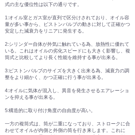
式の主な優位性は以下の通りです。
1:オイル室とガス室が直列で区分けされており、オイル容
量が多い事から、ピストンバルブの動きに対して正確かつ
安定した減衰力をリニアに発生する。
2:シリンダー自体が外気に触れている為、放熱性に優れて
いる。これはオイルの劣化スピードにも大きく影響し、複
筒式と比較してより長く性能を維持する事が出来る。
3:ピストンバルブのサイズを大きく出来る為、減衰力の調
整をより細かく、かつ正確に行う事が出来る。
4:オイルに気体が混入し、異音を発生させるエアレーショ
ンを抑える事が出来る。
5:構造的に取り付け角度の自由度が高い。
一方の複筒式は、筒が二重になっており、ストロークに合
わせてオイルが内側と外側の筒を行き来します。これに