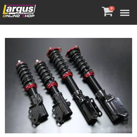
Menu
0