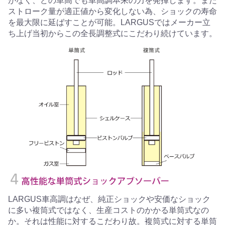
がなく、どの車高でも車高調本来の力を発揮します。また
ストローク量が適正値から変化しない為、ショックの寿命
を最大限に延ばすことが可能。LARGUSではメーカー立
ち上げ当初からこの全長調整式にこだわり続けています。
LARGUS車高調はなぜ、純正ショックや安価なショック
に多い複筒式ではなく、生産コストのかかる単筒式なの
か。それは性能に対するこだわり故。複筒式に対する単筒