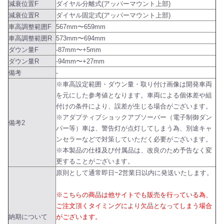
減衰位置F
ダイヤル分離式(アッパーマウント上部)
減衰位置R
ダイヤル固定式(アッパーマウント上部)
車高調整範囲F
567mm〜659mm
車高調整範囲R
573mm〜694mm
ダウン量F
-87mm〜+5mm
ダウン量R
-94mm〜+27mm
備考
-
※車高設定範囲・ダウン量・取り付け画像は開発車両
を元にした参考値となります。車両による個体差や組
付けの条件により、誤差が生じる場合がございます。
※アダプティブショックアブソーバー（電子制御ダン
備考2
パー等）車は、警告灯が点灯してしまう為、別途キャ
ンセラーなどで対策していただく必要がございます。
※本製品の仕様及び付属品は、改良のため予告なく変
更することがございます。
原則として通常即日~2営業日以内に発送いたします。
※こちらの商品は他サイトでも販売を行っている為、
ご注文頂くタイミングにより欠品となってしまう場合
納期について
がございます。