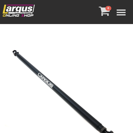
Menu
0