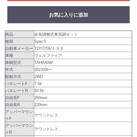
お気に入りに追加
商品
全長調整式車高調キット
種類
SpecS
自動車メーカー
TOYOTA/トヨタ
車種
ヴェルファイア
車輌型式
TAHA40W
年式
2023/06〜
駆動方式
2WD
バネレートF
7.5k
バネレートR
10.5k
自由長F
250mm
自由長R
220mm
アッパーマウン
マウントレス
トF
アッパーマウン
マウントレス
トR