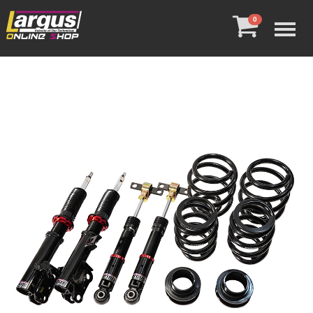
Menu
0