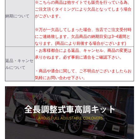
※こちらの商品は他サイトでも販売を行っている為、
ご注文頂くタイミングにより欠品となってしまう場合
納期について
がございます。
※万が一欠品してしまった場合、当店でご注文受付時
にご連絡致します。欠品商品の納期目安は3~4週間と
なります。(商品により前後する場合がございます)
・お客様都合による返品、キャンセル、商品の変更は
承りかねます。必ず事前に適合をご確認下さい。
返品・キャンセ
ルについて
・商品や適合に関して、ご不明点がございましたらお
気軽にお問い合わせ下さい。