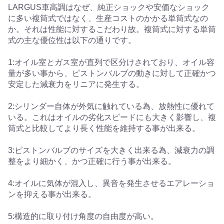
LARGUS車高調はなぜ、純正ショックや安価なショック
に多い複筒式ではなく、生産コストのかかる単筒式なの
か。それは性能に対するこだわり故。複筒式に対する単筒
式の主な優位性は以下の通りです。
1:オイル室とガス室が直列で区分けされており、オイル容
量が多い事から、ピストンバルブの動きに対して正確かつ
安定した減衰力をリニアに発生する。
2:シリンダー自体が外気に触れている為、放熱性に優れて
いる。これはオイルの劣化スピードにも大きく影響し、複
筒式と比較してより長く性能を維持する事が出来る。
3:ピストンバルブのサイズを大きく出来る為、減衰力の調
整をより細かく、かつ正確に行う事が出来る。
4:オイルに気体が混入し、異音を発生させるエアレーショ
ンを抑える事が出来る。
5:構造的に取り付け角度の自由度が高い。