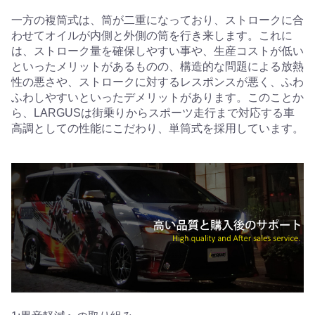
一方の複筒式は、筒が二重になっており、ストロークに合
わせてオイルが内側と外側の筒を行き来します。これに
は、ストローク量を確保しやすい事や、生産コストが低い
といったメリットがあるものの、構造的な問題による放熱
性の悪さや、ストロークに対するレスポンスが悪く、ふわ
ふわしやすいといったデメリットがあります。このことか
ら、LARGUSは街乗りからスポーツ走行まで対応する車
高調としての性能にこだわり、単筒式を採用しています。