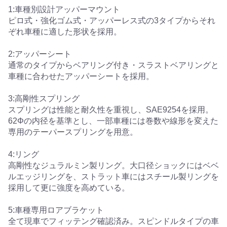
1:車種別設計アッパーマウント
ピロ式・強化ゴム式・アッパーレス式の3タイプからそれ
ぞれ車種に適した形状を採用。
2:アッパーシート
通常のタイプからベアリング付き・スラストベアリングと
車種に合わせたアッパーシートを採用。
3:高剛性スプリング
スプリングは性能と耐久性を重視し、SAE9254を採用。
62Φの内径を基準とし、一部車種には巻数や線形を変えた
専用のテーパースプリングを用意。
4:リング
高剛性なジュラルミン製リング。大口径ショックにはベベ
ルエッジリングを、ストラット車にはスチール製リングを
採用して更に強度を高めている。
5:車種専用ロアブラケット
全て現車でフィッテング確認済み。スピンドルタイプの車