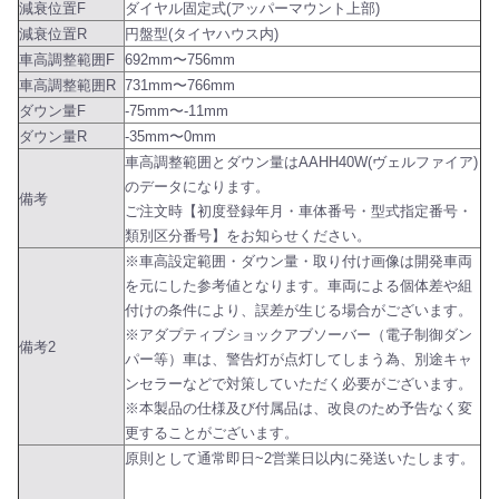
減衰位置F
ダイヤル固定式(アッパーマウント上部)
減衰位置R
円盤型(タイヤハウス内)
車高調整範囲F
692mm〜756mm
車高調整範囲R
731mm〜766mm
ダウン量F
-75mm〜-11mm
ダウン量R
-35mm〜0mm
車高調整範囲とダウン量はAAHH40W(ヴェルファイア)
のデータになります。
備考
ご注文時【初度登録年月・車体番号・型式指定番号・
類別区分番号】をお知らせください。
※車高設定範囲・ダウン量・取り付け画像は開発車両
を元にした参考値となります。車両による個体差や組
付けの条件により、誤差が生じる場合がございます。
※アダプティブショックアブソーバー（電子制御ダン
備考2
パー等）車は、警告灯が点灯してしまう為、別途キャ
ンセラーなどで対策していただく必要がございます。
※本製品の仕様及び付属品は、改良のため予告なく変
更することがございます。
原則として通常即日~2営業日以内に発送いたします。