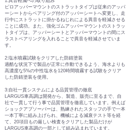
1:異音軽減への取り組み
ピロアッパーマウントのストラットタイプは従来のアッパ
ーシートからベアリング付のアッパーシートへ変更し、走
行中にストラットに掛かるねじれによる異音を軽減させる
ことに成功。また、強化ゴムアッパーマウントのストラッ
トタイプは、アッパーシートとアッパーマウントの間にス
ラストベアリングを入れることで異音を軽減させていま
す。
2:塩水噴霧試験をクリアした防錆塗装
過酷な状況下で製品が正常に作動できるよう、海水よりも
高濃度な5%の中性塩水を120時間噴霧する試験をクリア
した防錆塗装を使用。
3:自社一貫システムによる品質管理の徹底
LARGUS車高調は開発から、製造、販売に至るまで、自
社で一貫して行う事で品質管理を徹底しています。例えば
ショックアブソーバーは、熟練されたスタッフの手で一本
一本丁寧に組み上げられ、機械による減衰テスト等を経
て、20項目もの厳しい検査をクリアした製品だけが
LARGUS車高調の一部として組み込まれています。