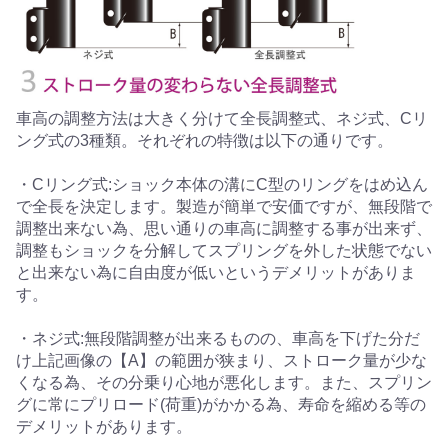
車高の調整方法は大きく分けて全長調整式、ネジ式、Cリ
ング式の3種類。それぞれの特徴は以下の通りです。
・Cリング式:ショック本体の溝にC型のリングをはめ込ん
で全長を決定します。製造が簡単で安価ですが、無段階で
調整出来ない為、思い通りの車高に調整する事が出来ず、
調整もショックを分解してスプリングを外した状態でない
と出来ない為に自由度が低いというデメリットがありま
す。
・ネジ式:無段階調整が出来るものの、車高を下げた分だ
け上記画像の【A】の範囲が狭まり、ストローク量が少な
くなる為、その分乗り心地が悪化します。また、スプリン
グに常にプリロード(荷重)がかかる為、寿命を縮める等の
デメリットがあります。