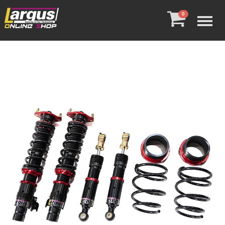
Menu
0