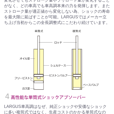
変化させてもストローク量やプリロード量が変化すること
がなく、どの車高でも車高調本来の力を発揮します。また
ストローク量が適正値から変化しない為、ショックの寿命
を最大限に延ばすことが可能。LARGUSではメーカー立
ち上げ当初からこの全長調整式にこだわり続けています。
LARGUS車高調はなぜ、純正ショックや安価なショック
に多い複筒式ではなく、生産コストのかかる単筒式なの