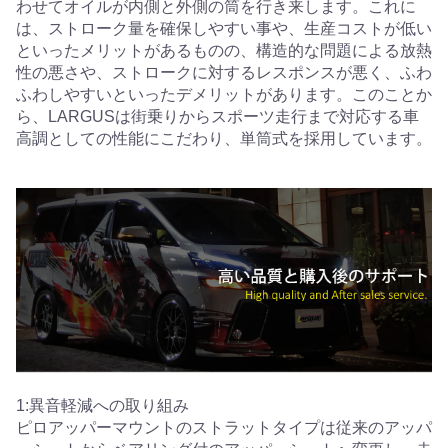
わせてオイルが内側と外側の筒を行き来します。これに
は、ストローク量を確保しやすい事や、生産コストが低い
といったメリットがあるものの、構造的な問題による放熱
性の悪さや、ストロークに対するレスポンスが悪く、ふわ
ふわしやすいといったデメリットがあります。このことか
ら、LARGUSは街乗りからスポーツ走行まで対応する車
高調としての性能にこだわり、単筒式を採用しています。
1:異音軽減への取り組み
ピロアッパーマウントのストラットタイプは従来のアッパ