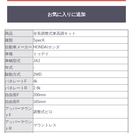
お気に入りに追加
商品
全長調整式車高調キット
種類
SpecK
自動車メーカー
HONDA/ホンダ
車種
トゥデイ
車輌型式
JA2
年式
-
駆動方式
2WD
バネレートF
4k
バネレートR
2.8k
自由長F
200mm
自由長R
165mm
アッパーマウン
調整式ピロ
トF
アッパーマウン
マウントレス
トR