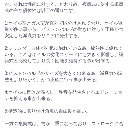
か。それは性能に対するこだわり故。複筒式に対する単筒
式の主な優位性は以下の通りです。
1:オイル室とガス室が直列で区分けされており、オイル容
量が多い事から、ピストンバルブの動きに対して正確かつ
安定した減衰力をリニアに発生する。
2:シリンダー自体が外気に触れている為、放熱性に優れて
いる。これはオイルの劣化スピードにも大きく影響し、複
筒式と比較してより長く性能を維持する事が出来る。
3:ピストンバルブのサイズを大きく出来る為、減衰力の調
整をより細かく、かつ正確に行う事が出来る。
4:オイルに気体が混入し、異音を発生させるエアレーショ
ンを抑える事が出来る。
5:構造的に取り付け角度の自由度が高い。
一方の複筒式は、筒が二重になっており、ストロークに合