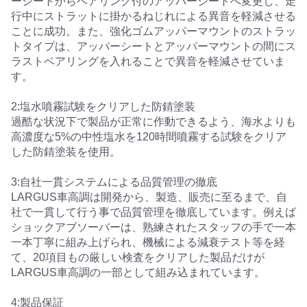
ーシートからベアリング付のアッパーシートへ変更し、走
行中にストラットに掛かるねじれによる異音を軽減させる
ことに成功。また、強化ゴムアッパーマウントのストラッ
トタイプは、アッパーシートとアッパーマウントの間にス
ラストベアリングを入れることで異音を軽減させていま
す。
2:塩水噴霧試験をクリアした防錆塗装
過酷な状況下で製品が正常に作動できるよう、海水よりも
高濃度な5%の中性塩水を120時間噴霧する試験をクリア
した防錆塗装を使用。
3:自社一貫システムによる品質管理の徹底
LARGUS車高調は開発から、製造、販売に至るまで、自
社で一貫して行う事で品質管理を徹底しています。例えば
ショックアブソーバーは、熟練されたスタッフの手で一本
一本丁寧に組み上げられ、機械による減衰テスト等を経
て、20項目もの厳しい検査をクリアした製品だけが
LARGUS車高調の一部として組み込まれています。
4:製品保証