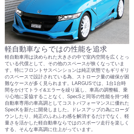
軽自動車ならではの性能を追求
軽自動車用は決められた大きさの中で室内空間を広くとっ
ている代償として、その他のスペースが狭くなっていま
す。特にフロントサスペンションは純正状態でもギリギリ
のスペースで設計されている為、ストローク量の確保が困
難なケースが多く見られます。LARGUSでは、1台1台時
間をかけてトライ&エラーを繰り返し、車高の調整幅、乗
り心地に妥協することなく、SpecSと同等の性能を持つ軽
自動車専用の車高調としてコストパフォーマンスに優れた
SpecKを新たに開発しました。ドレスアップの為にローダ
ウンしたり、純正のふわふわ感を解消するだけでなく、軽
量さを活かした軽自動車ならではのスポーツ走行を楽しく
する、そんな車高調に仕上がっています。