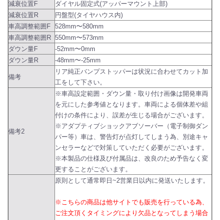
減衰位置F
ダイヤル固定式(アッパーマウント上部)
減衰位置R
円盤型(タイヤハウス内)
車高調整範囲F
528mm〜580mm
車高調整範囲R
550mm〜573mm
ダウン量F
-52mm〜0mm
ダウン量R
-48mm〜-25mm
リア純正バンプストッパーは状況に合わせてカット加
備考
工をして下さい。
※車高設定範囲・ダウン量・取り付け画像は開発車両
を元にした参考値となります。車両による個体差や組
付けの条件により、誤差が生じる場合がございます。
※アダプティブショックアブソーバー（電子制御ダン
備考2
パー等）車は、警告灯が点灯してしまう為、別途キャ
ンセラーなどで対策していただく必要がございます。
※本製品の仕様及び付属品は、改良のため予告なく変
更することがございます。
原則として通常即日~2営業日以内に発送いたします。
※こちらの商品は他サイトでも販売を行っている為、
ご注文頂くタイミングにより欠品となってしまう場合