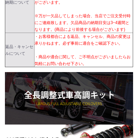
納期について
がございます。
※万が一欠品してしまった場合、当店でご注文受付時
にご連絡致します。欠品商品の納期目安は3~4週間と
なります。(商品により前後する場合がございます)
・お客様都合による返品、キャンセル、商品の変更は
承りかねます。必ず事前に適合をご確認下さい。
返品・キャンセ
ルについて
・商品や適合に関して、ご不明点がございましたらお
気軽にお問い合わせ下さい。