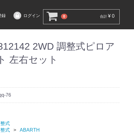
登録
ログイン
¥ 0
0
合計
5 312142 2WD 調整式ピロア
ト 左右セット
qq-76
調整式
調整式
ABARTH