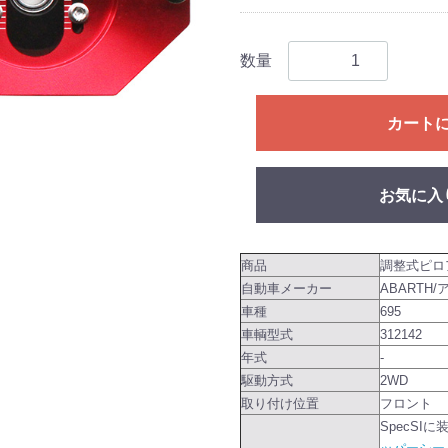
数量
カート
お気に入
商品
調整式ピロ
自動車メーカー
ABARTH
車種
695
車輌型式
312142
年式
-
駆動方式
2WD
取り付け位置
フロント
SpecSI