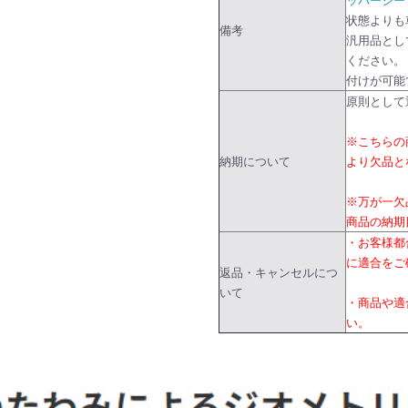
ッパーシー
状態よりも
備考
汎用品とし
ください。
付けが可能
原則として
※こちらの
納期について
より欠品と
※万が一欠
商品の納期
・お客様都
に適合をご
返品・キャンセルにつ
いて
・商品や適
い。