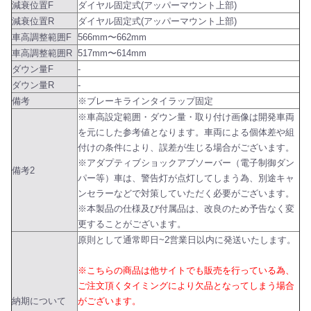
減衰位置F
ダイヤル固定式(アッパーマウント上部)
減衰位置R
ダイヤル固定式(アッパーマウント上部)
車高調整範囲F
566mm〜662mm
車高調整範囲R
517mm〜614mm
ダウン量F
-
ダウン量R
-
備考
※ブレーキラインタイラップ固定
※車高設定範囲・ダウン量・取り付け画像は開発車両
を元にした参考値となります。車両による個体差や組
付けの条件により、誤差が生じる場合がございます。
※アダプティブショックアブソーバー（電子制御ダン
備考2
パー等）車は、警告灯が点灯してしまう為、別途キャ
ンセラーなどで対策していただく必要がございます。
※本製品の仕様及び付属品は、改良のため予告なく変
更することがございます。
原則として通常即日~2営業日以内に発送いたします。
※こちらの商品は他サイトでも販売を行っている為、
ご注文頂くタイミングにより欠品となってしまう場合
納期について
がございます。