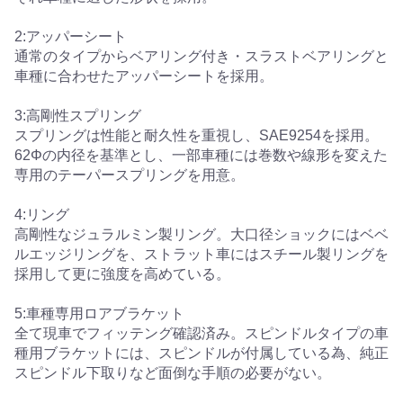
2:アッパーシート
通常のタイプからベアリング付き・スラストベアリングと
車種に合わせたアッパーシートを採用。
3:高剛性スプリング
スプリングは性能と耐久性を重視し、SAE9254を採用。
62Φの内径を基準とし、一部車種には巻数や線形を変えた
専用のテーパースプリングを用意。
4:リング
高剛性なジュラルミン製リング。大口径ショックにはベベ
ルエッジリングを、ストラット車にはスチール製リングを
採用して更に強度を高めている。
5:車種専用ロアブラケット
全て現車でフィッテング確認済み。スピンドルタイプの車
種用ブラケットには、スピンドルが付属している為、純正
スピンドル下取りなど面倒な手順の必要がない。