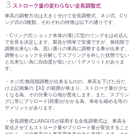
車高の調整方法は大きく分けて全長調整式、ネジ式、Cリ
ング式の3種類。それぞれの特徴は以下の通りです。
・Cリング式:ショック本体の溝にC型のリングをはめ込ん
で全長を決定します。製造が簡単で安価ですが、無段階で
調整出来ない為、思い通りの車高に調整する事が出来ず、
調整もショックを分解してスプリングを外した状態でない
と出来ない為に自由度が低いというデメリットがありま
す。
・ネジ式:無段階調整が出来るものの、車高を下げた分だ
け上記画像の【A】の範囲が狭まり、ストローク量が少な
くなる為、その分乗り心地が悪化します。また、スプリン
グに常にプリロード(荷重)がかかる為、寿命を縮める等の
デメリットがあります。
・全長調整式:LARGUSが採用する全長調整式は、車高を
変化させてもストローク量やプリロード量が変化すること