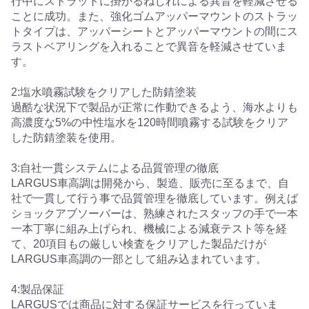
行中にストラットに掛かるねじれによる異音を軽減させる
ことに成功。また、強化ゴムアッパーマウントのストラッ
トタイプは、アッパーシートとアッパーマウントの間にス
ラストベアリングを入れることで異音を軽減させていま
す。
2:塩水噴霧試験をクリアした防錆塗装
過酷な状況下で製品が正常に作動できるよう、海水よりも
高濃度な5%の中性塩水を120時間噴霧する試験をクリア
した防錆塗装を使用。
3:自社一貫システムによる品質管理の徹底
LARGUS車高調は開発から、製造、販売に至るまで、自
社で一貫して行う事で品質管理を徹底しています。例えば
ショックアブソーバーは、熟練されたスタッフの手で一本
一本丁寧に組み上げられ、機械による減衰テスト等を経
て、20項目もの厳しい検査をクリアした製品だけが
LARGUS車高調の一部として組み込まれています。
4:製品保証
LARGUSでは商品に対する保証サービスを行っていま