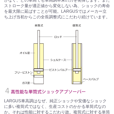
がなく、どの車高でも車高調本来の力を発揮します。また
ストローク量が適正値から変化しない為、ショックの寿命
を最大限に延ばすことが可能。LARGUSではメーカー立
ち上げ当初からこの全長調整式にこだわり続けています。
LARGUS車高調はなぜ、純正ショックや安価なショック
に多い複筒式ではなく、生産コストのかかる単筒式なの
か。それは性能に対するこだわり故。複筒式に対する単筒