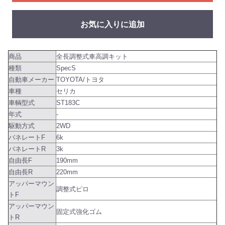
お気に入りに追加
商品
全長調整式車高調キット
種類
SpecS
自動車メーカー
TOYOTA/トヨタ
車種
セリカ
車輌型式
ST183C
年式
-
駆動方式
2WD
バネレートF
6k
バネレートR
3k
自由長F
190mm
自由長R
220mm
アッパーマウン
調整式ピロ
トF
アッパーマウン
固定式強化ゴム
トR