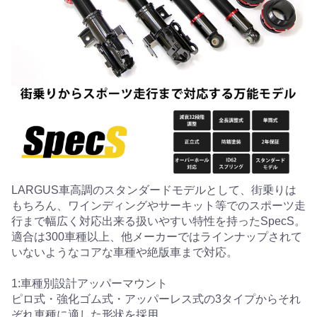
LARGUS車高調のスタンダードモデルとして、街乗りは
もちろん、ワインディングやサーキット等でのスポーツ走
行まで幅広く対応出来る扱いやすい特性を持ったSpecS。
適合は300車種以上、他メーカーではラインナップされて
いないようなコアな車種や絶版車まで対応。
1:車種別設計アッパーマウント
ピロ式・強化ゴム式・アッパーレス式の3タイプからそれ
ぞれ車種に適した形状を採用。