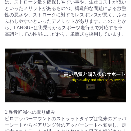
は、ストローク量を確保しやすい事や、生産コストが低い
といったメリットがあるものの、構造的な問題による放熱
性の悪さや、ストロークに対するレスポンスが悪く、ふわ
ふわしやすいといったデメリットがあります。このことか
ら、LARGUSは街乗りからスポーツ走行まで対応する車
高調としての性能にこだわり、単筒式を採用しています。
1:異音軽減への取り組み
ピロアッパーマウントのストラットタイプは従来のアッパ
ーシートからベアリング付のアッパーシートへ変更し、走