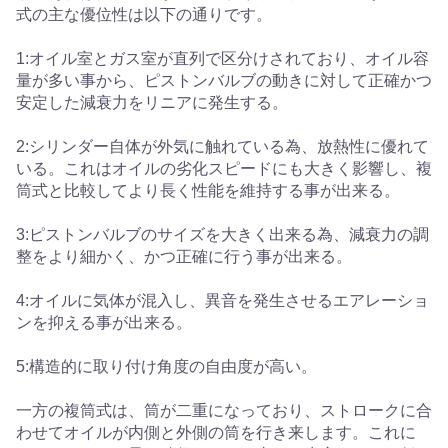
式の主な優位性は以下の通りです。
1:オイル室とガス室が直列で区分けされており、オイル容
量が多い事から、ピストンバルブの動きに対して正確かつ
安定した減衰力をリニアに発生する。
2:シリンダー自体が外気に触れている為、放熱性に優れて
いる。これはオイルの劣化スピードにも大きく影響し、複
筒式と比較してより長く性能を維持する事が出来る。
3:ピストンバルブのサイズを大きく出来る為、減衰力の調
整をより細かく、かつ正確に行う事が出来る。
4:オイルに気体が混入し、異音を発生させるエアレーショ
ンを抑える事が出来る。
5:構造的に取り付け角度の自由度が高い。
一方の複筒式は、筒が二重になっており、ストロークに合
わせてオイルが内側と外側の筒を行き来します。これに