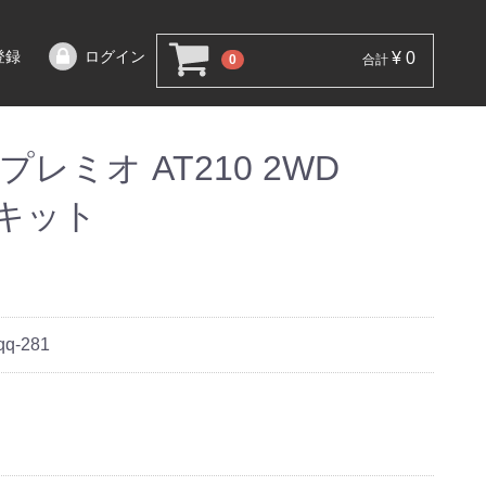
登録
ログイン
¥ 0
0
合計
レミオ AT210 2WD
調キット
qq-281