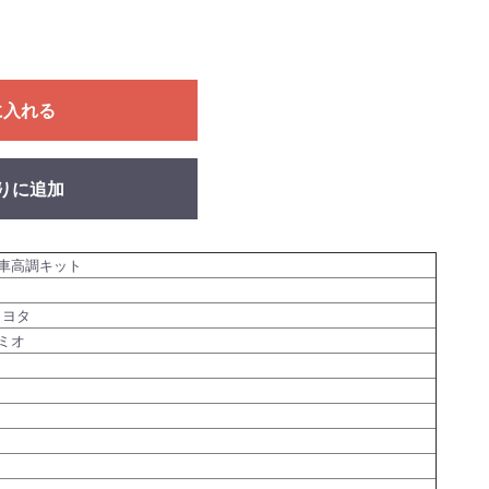
に入れる
りに追加
車高調キット
トヨタ
ミオ