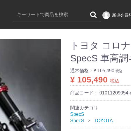
新規会員
トヨタ コロナプ
SpecS 車高
通常価格：
¥ 105,490
税込
¥ 105,490
税込
商品コード：
01011209054-
関連カテゴリ
SpecS
SpecS
TOYOTA