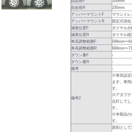
自由長F
200mm
自由長R
235mm
アッパーマウントF
マウントレ
アッパーマウントR
固定式強化
減衰位置F
ダイヤル分
減衰位置R
ダイヤル固
車高調整範囲F
549mm〜6
車高調整範囲R
668mm〜7
ダウン量F
-
ダウン量R
-
備考
-
※車高設定
ます。車両
す。
※アダプテ
備考2
点灯してし
す。
※本製品の
す。
原則として