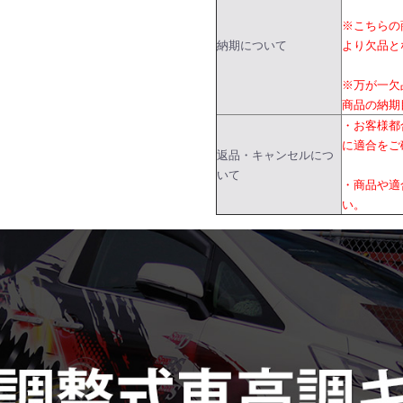
※こちらの
納期について
より欠品と
※万が一欠
商品の納期
・お客様都
に適合をご
返品・キャンセルにつ
いて
・商品や適
い。