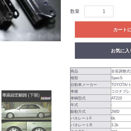
数量
カート
お気に入
商品
全長調整式
種類
SpecS
自動車メーカー
TOYOTA/
車種
コロナプレ
車輌型式
AT210
年式
-
駆動方式
2WD
バネレートF
6k
バネレートR
3.2k