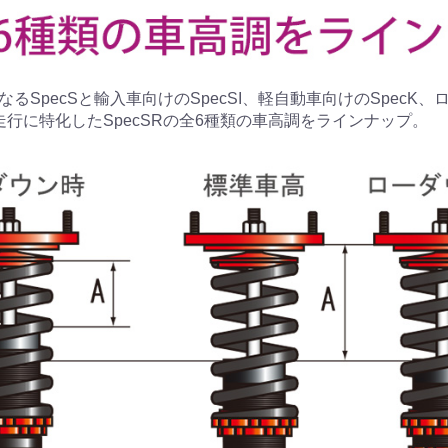
るSpecSと輸入車向けのSpecSI、軽自動車向けのSpecK
走行に特化したSpecSRの全6種類の車高調をラインナップ。