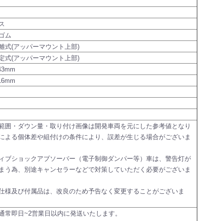
ス
ゴム
離式(アッパーマウント上部)
定式(アッパーマウント上部)
43mm
16mm
範囲・ダウン量・取り付け画像は開発車両を元にした参考値となり
による個体差や組付けの条件により、誤差が生じる場合がございま
ィブショックアブソーバー（電子制御ダンパー等）車は、警告灯が
まう為、別途キャンセラーなどで対策していただく必要がございま
仕様及び付属品は、改良のため予告なく変更することがございま
通常即日~2営業日以内に発送いたします。