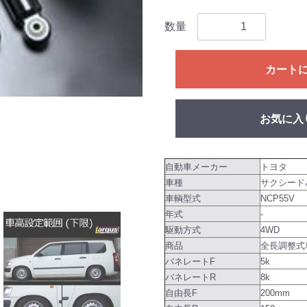
数量
カート
お気に入
自動車メーカー
トヨタ
車種
サクシード
車輌型式
NCP55V
年式
-
駆動方式
4WD
商品
全長調整式車
バネレートF
5k
バネレートR
8k
自由長F
200mm