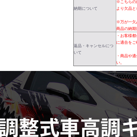
※こちらの
納期について
より欠品と
※万が一欠
商品の納期
・お客様都
に適合をご
返品・キャンセルにつ
いて
・商品や適
い。