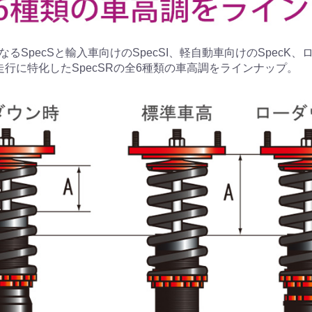
るSpecSと輸入車向けのSpecSI、軽自動車向けのSpecK
走行に特化したSpecSRの全6種類の車高調をラインナップ。