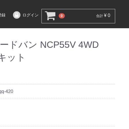
登録
ログイン
¥ 0
0
合計
ドバン NCP55V 4WD
調キット
qq-420