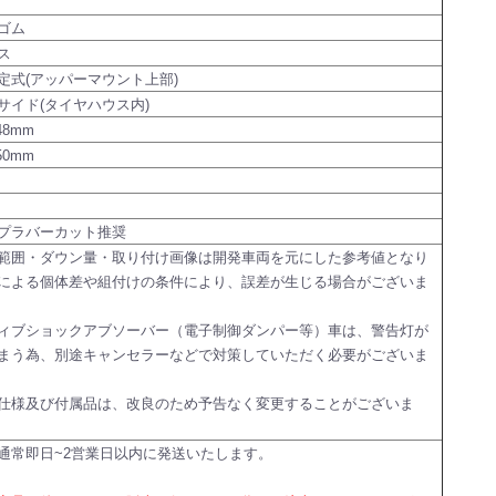
ゴム
ス
定式(アッパーマウント上部)
サイド(タイヤハウス内)
48mm
50mm
プラバーカット推奨
範囲・ダウン量・取り付け画像は開発車両を元にした参考値となり
による個体差や組付けの条件により、誤差が生じる場合がございま
ィブショックアブソーバー（電子制御ダンパー等）車は、警告灯が
まう為、別途キャンセラーなどで対策していただく必要がございま
仕様及び付属品は、改良のため予告なく変更することがございま
通常即日~2営業日以内に発送いたします。