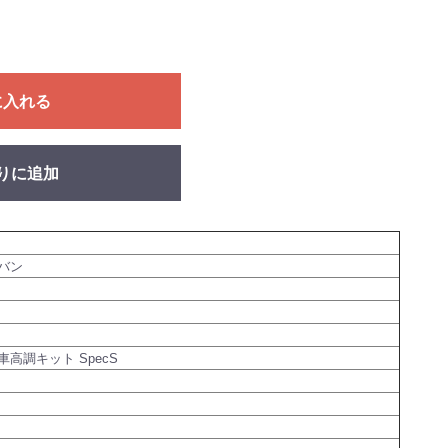
に入れる
りに追加
バン
高調キット SpecS