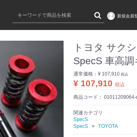
新規会員
トヨタ サクシー
SpecS 車高
通常価格：
¥ 107,910
税込
¥ 107,910
税込
商品コード：
01011209064-
関連カテゴリ
SpecS
SpecS
TOYOTA