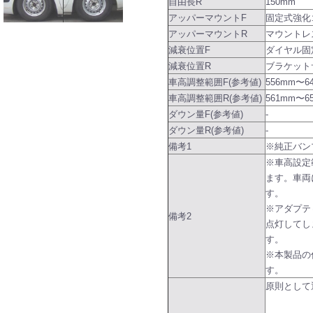
自由長R
150mm
アッパーマウントF
固定式強化
アッパーマウントR
マウントレ
減衰位置F
ダイヤル固
減衰位置R
ブラケット
車高調整範囲F(参考値)
556mm〜6
車高調整範囲R(参考値)
561mm〜6
ダウン量F(参考値)
-
ダウン量R(参考値)
-
備考1
※純正バン
※車高設定
ます。車両
す。
※アダプテ
備考2
点灯してし
す。
※本製品の
す。
原則として