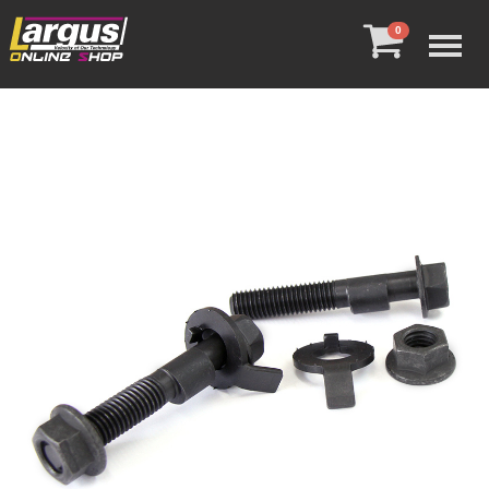
Menu
0