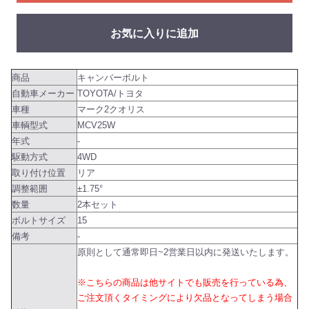
お気に入りに追加
商品
キャンバーボルト
自動車メーカー
TOYOTA/トヨタ
車種
マーク2クオリス
車輌型式
MCV25W
年式
-
駆動方式
4WD
取り付け位置
リア
調整範囲
±1.75°
数量
2本セット
ボルトサイズ
15
備考
-
原則として通常即日~2営業日以内に発送いたします。
※こちらの商品は他サイトでも販売を行っている為、
ご注文頂くタイミングにより欠品となってしまう場合