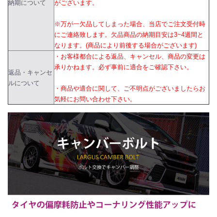
納期について
がございます。
※万が一欠品してしまった場合、当店でご注文受付時
にご連絡致します。欠品商品の納期目安は3~4週間と
なります。(商品により前後する場合がございます)
・お客様都合による返品、キャンセル、商品の変更は
承りかねます。必ず事前に適合をご確認下さい。
返品・キャンセ
ルについて
・商品や適合に関して、ご不明点がございましたらお
気軽にお問い合わせ下さい。