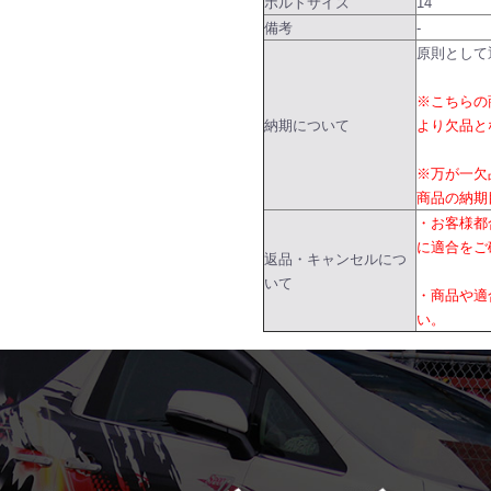
ボルトサイズ
14
備考
-
原則として
※こちらの
納期について
より欠品と
※万が一欠
商品の納期
・お客様都
に適合をご
返品・キャンセルにつ
いて
・商品や適
い。