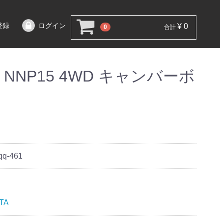
登録
ログイン
¥ 0
0
合計
NNP15 4WD キャンバーボ
qq-461
TA