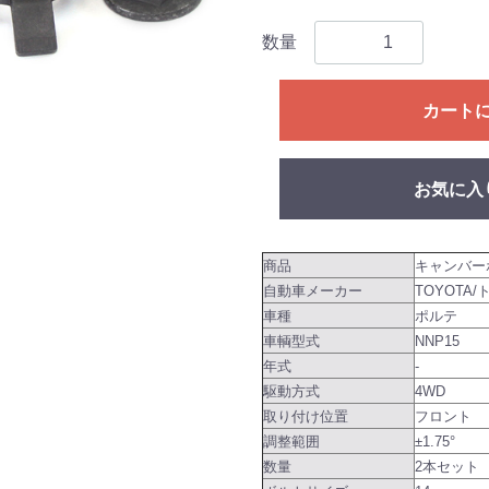
数量
カート
お気に入
商品
キャンバー
自動車メーカー
TOYOTA/
車種
ポルテ
車輌型式
NNP15
年式
-
駆動方式
4WD
取り付け位置
フロント
調整範囲
±1.75°
数量
2本セット