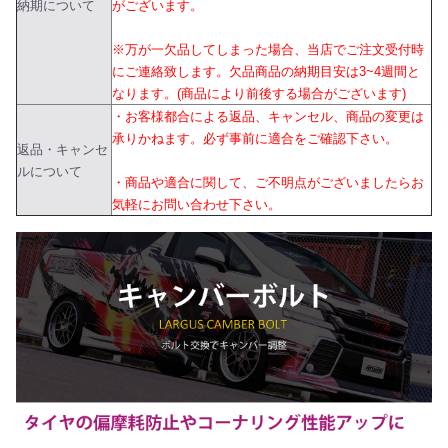
納期について
がございます。
※万が一欠品してしまった場合、当店でご注文受付時
にご連絡致します。欠品商品の納期目安は3~4週間と
なります。(商品により前後する場合がございます)
・お客様都合による返品、キャンセル、商品の変更は
承りかねます。必ず事前に適合をご確認下さい。
返品・キャンセ
ルについて
・商品や適合に関して、ご不明点がございましたらお
気軽にお問い合わせ下さい。