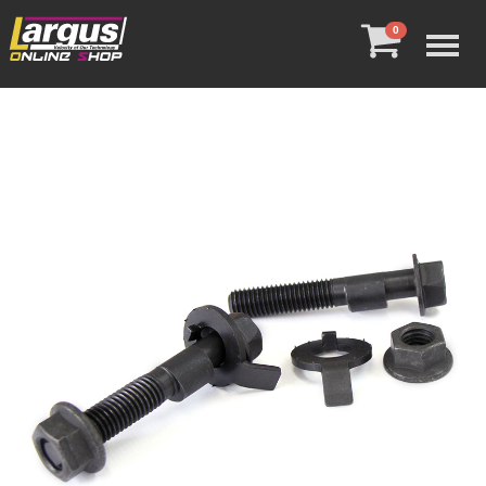
Menu
0