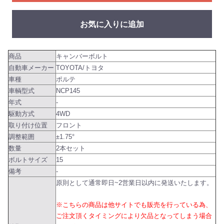
お気に入りに追加
商品
キャンバーボルト
自動車メーカー
TOYOTA/トヨタ
車種
ポルテ
車輌型式
NCP145
年式
-
駆動方式
4WD
取り付け位置
フロント
調整範囲
±1.75°
数量
2本セット
ボルトサイズ
15
備考
-
原則として通常即日~2営業日以内に発送いたします。
※こちらの商品は他サイトでも販売を行っている為、
ご注文頂くタイミングにより欠品となってしまう場合