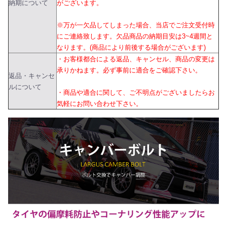
納期について
がございます。
※万が一欠品してしまった場合、当店でご注文受付時
にご連絡致します。欠品商品の納期目安は3~4週間と
なります。(商品により前後する場合がございます)
・お客様都合による返品、キャンセル、商品の変更は
承りかねます。必ず事前に適合をご確認下さい。
返品・キャンセ
ルについて
・商品や適合に関して、ご不明点がございましたらお
気軽にお問い合わせ下さい。