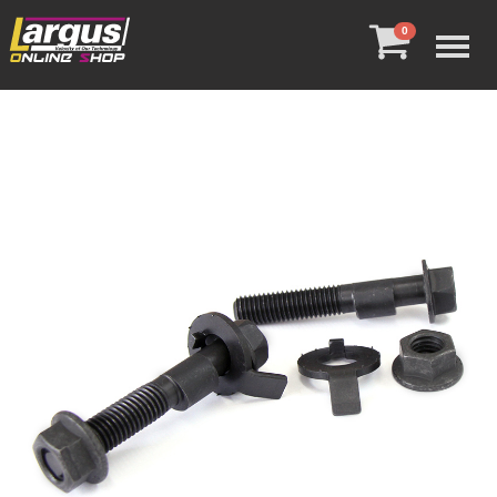
Menu
0