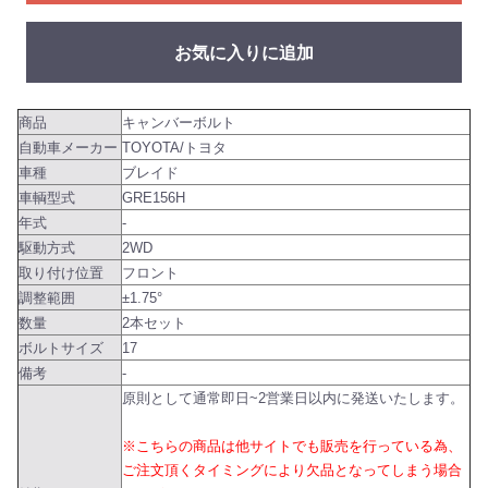
お気に入りに追加
商品
キャンバーボルト
自動車メーカー
TOYOTA/トヨタ
車種
ブレイド
車輌型式
GRE156H
年式
-
駆動方式
2WD
取り付け位置
フロント
調整範囲
±1.75°
数量
2本セット
ボルトサイズ
17
備考
-
原則として通常即日~2営業日以内に発送いたします。
※こちらの商品は他サイトでも販売を行っている為、
ご注文頂くタイミングにより欠品となってしまう場合