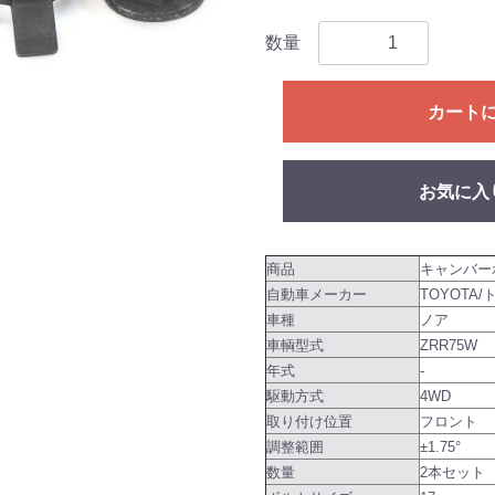
数量
カート
お気に入
商品
キャンバー
自動車メーカー
TOYOTA/
車種
ノア
車輌型式
ZRR75W
年式
-
駆動方式
4WD
取り付け位置
フロント
調整範囲
±1.75°
数量
2本セット