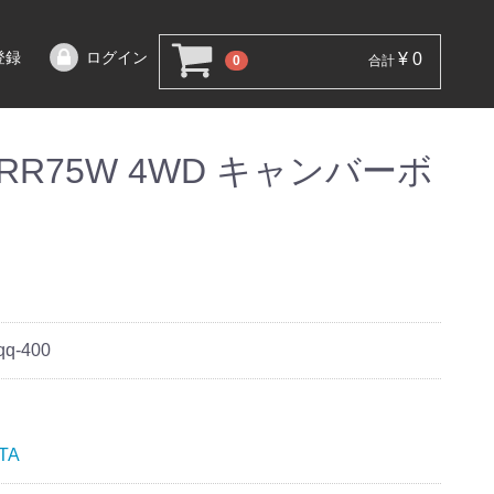
登録
ログイン
¥ 0
0
合計
RR75W 4WD キャンバーボ
qq-400
TA