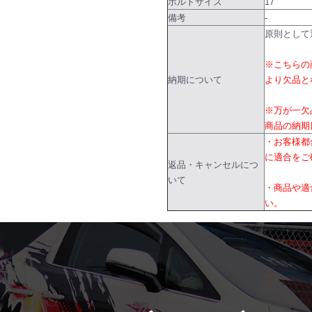
ボルトサイズ
17
備考
-
原則として
※こちらの
納期について
より欠品と
※万が一欠
商品の納期
・お客様都
に適合をご
返品・キャンセルにつ
いて
・商品や適
い。