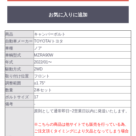
お気に入りに追加
商品
キャンバーボルト
自動車メーカー
TOYOTA/トヨタ
車種
ノア
車輌型式
MZRA90W
年式
2022/01〜
駆動方式
2WD
取り付け位置
フロント
調整範囲
±1.75°
数量
2本セット
ボルトサイズ
17
備考
-
原則として通常即日~2営業日以内に発送いたします。
※こちらの商品は他サイトでも販売を行っている為、
ご注文頂くタイミングにより欠品となってしまう場合