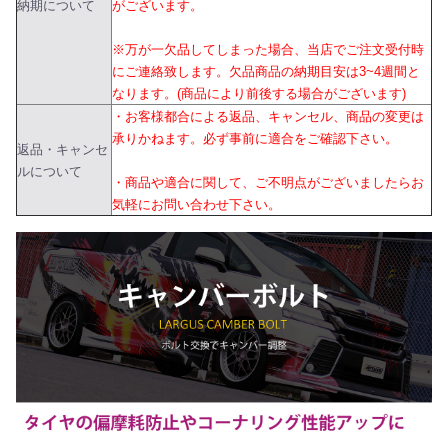
納期について
がございます。
※万が一欠品してしまった場合、当店でご注文受付時
にご連絡致します。欠品商品の納期目安は3~4週間と
なります。(商品により前後する場合がございます)
・お客様都合による返品、キャンセル、商品の変更は
承りかねます。必ず事前に適合をご確認下さい。
返品・キャンセ
ルについて
・商品や適合に関して、ご不明点がございましたらお
気軽にお問い合わせ下さい。