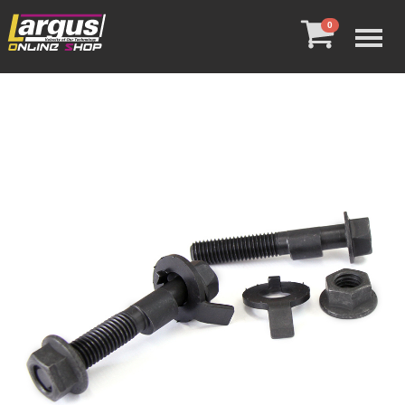
Menu
0