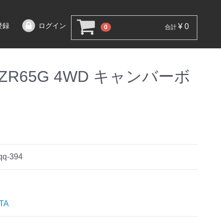
登録
ログイン
¥ 0
0
合計
ZR65G 4WD キャンバーボ
qq-394
TA