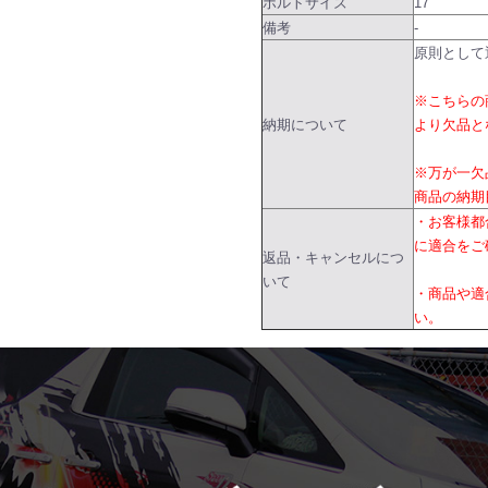
ボルトサイズ
17
備考
-
原則として
※こちらの
納期について
より欠品と
※万が一欠
商品の納期
・お客様都
に適合をご
返品・キャンセルにつ
いて
・商品や適
い。