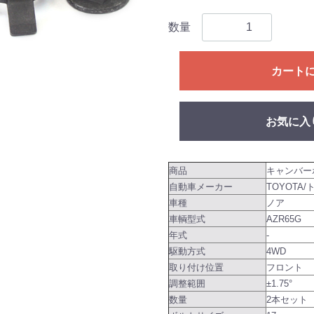
数量
カート
お気に入
商品
キャンバー
自動車メーカー
TOYOTA/
車種
ノア
車輌型式
AZR65G
年式
-
駆動方式
4WD
取り付け位置
フロント
調整範囲
±1.75°
数量
2本セット