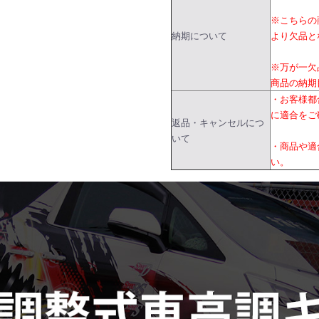
※こちらの
納期について
より欠品と
※万が一欠
商品の納期
・お客様都
に適合をご
返品・キャンセルにつ
いて
・商品や適
い。