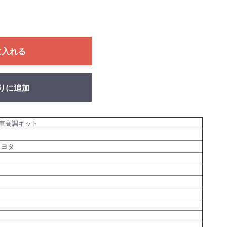
に入れる
りに追加
車高調キット
トヨタ