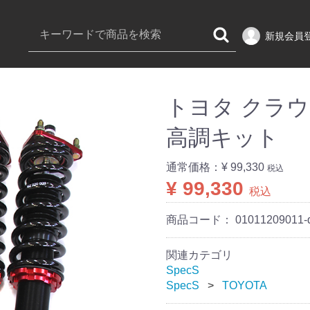
新規会員
トヨタ クラウン 
高調キット
通常価格：
¥ 99,330
税込
¥ 99,330
税込
商品コード：
01011209011-
関連カテゴリ
SpecS
SpecS
TOYOTA