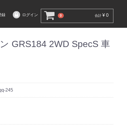
登録
ログイン
¥ 0
0
合計
GRS184 2WD SpecS 車
qq-245