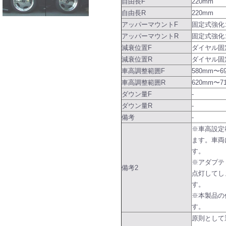
自由長F
220mm
自由長R
220mm
アッパーマウントF
固定式強化
アッパーマウントR
固定式強化
減衰位置F
ダイヤル固
減衰位置R
ダイヤル固
車高調整範囲F
580mm〜6
車高調整範囲R
620mm〜7
ダウン量F
-
ダウン量R
-
備考
-
※車高設定
ます。車両
す。
※アダプテ
備考2
点灯してし
す。
※本製品の
す。
原則として