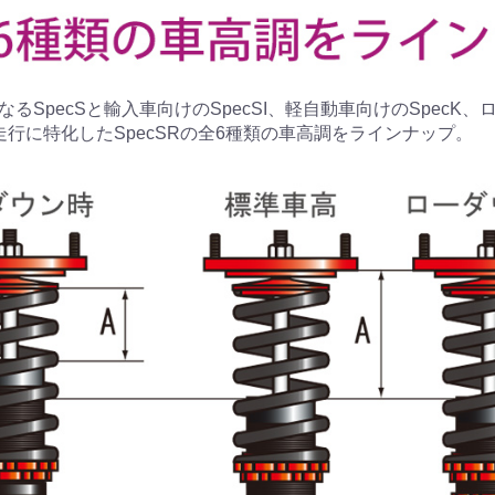
るSpecSと輸入車向けのSpecSI、軽自動車向けのSpecK
走行に特化したSpecSRの全6種類の車高調をラインナップ。