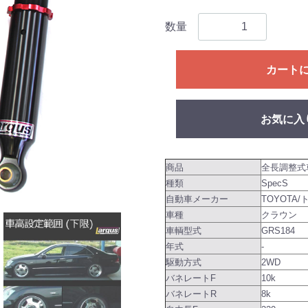
数量
カート
お気に入
商品
全長調整式
種類
SpecS
自動車メーカー
TOYOTA/
車種
クラウン
車輌型式
GRS184
年式
-
駆動方式
2WD
バネレートF
10k
バネレートR
8k