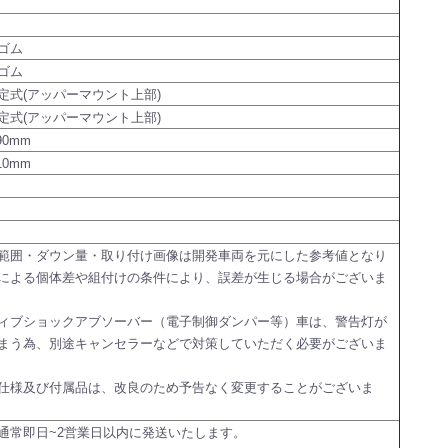
ゴム
ゴム
定式(アッパーマウント上部)
定式(アッパーマウント上部)
90mm
10mm
範囲・ダウン量・取り付け画像は開発車両を元にした参考値となり
による個体差や組付けの条件により、誤差が生じる場合がございま
ィブショックアブソーバー（電子制御ダンパー等）車は、警告灯が
まう為、別途キャンセラーなどで対策していただく必要がございま
仕様及び付属品は、改良のため予告なく変更することがございま
通常即日~2営業日以内に発送いたします。