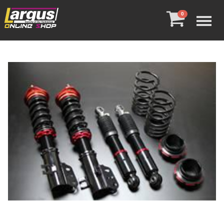
Menu
0