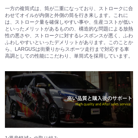
一方の複筒式は、筒が二重になっており、ストロークに合
わせてオイルが内側と外側の筒を行き来します。これに
は、ストローク量を確保しやすい事や、生産コストが低い
といったメリットがあるものの、構造的な問題による放熱
性の悪さや、ストロークに対するレスポンスが悪く、ふわ
ふわしやすいといったデメリットがあります。このことか
ら、LARGUSは街乗りからスポーツ走行まで対応する車
高調としての性能にこだわり、単筒式を採用しています。