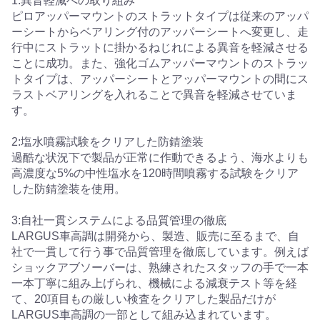
1:異音軽減への取り組み
ピロアッパーマウントのストラットタイプは従来のアッパ
ーシートからベアリング付のアッパーシートへ変更し、走
行中にストラットに掛かるねじれによる異音を軽減させる
ことに成功。また、強化ゴムアッパーマウントのストラッ
トタイプは、アッパーシートとアッパーマウントの間にス
ラストベアリングを入れることで異音を軽減させていま
す。
2:塩水噴霧試験をクリアした防錆塗装
過酷な状況下で製品が正常に作動できるよう、海水よりも
高濃度な5%の中性塩水を120時間噴霧する試験をクリア
した防錆塗装を使用。
3:自社一貫システムによる品質管理の徹底
LARGUS車高調は開発から、製造、販売に至るまで、自
社で一貫して行う事で品質管理を徹底しています。例えば
ショックアブソーバーは、熟練されたスタッフの手で一本
一本丁寧に組み上げられ、機械による減衰テスト等を経
て、20項目もの厳しい検査をクリアした製品だけが
LARGUS車高調の一部として組み込まれています。