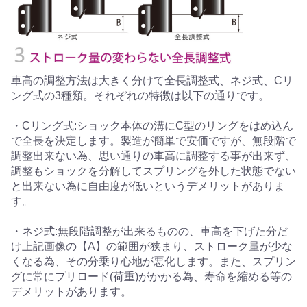
車高の調整方法は大きく分けて全長調整式、ネジ式、Cリ
ング式の3種類。それぞれの特徴は以下の通りです。
・Cリング式:ショック本体の溝にC型のリングをはめ込ん
で全長を決定します。製造が簡単で安価ですが、無段階で
調整出来ない為、思い通りの車高に調整する事が出来ず、
調整もショックを分解してスプリングを外した状態でない
と出来ない為に自由度が低いというデメリットがありま
す。
・ネジ式:無段階調整が出来るものの、車高を下げた分だ
け上記画像の【A】の範囲が狭まり、ストローク量が少な
くなる為、その分乗り心地が悪化します。また、スプリン
グに常にプリロード(荷重)がかかる為、寿命を縮める等の
デメリットがあります。