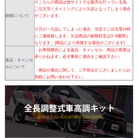
※こちらの商品は他サイトでも販売を行っている為、
ご注文頂くタイミングにより欠品となってしまう場合
納期について
がございます。
※万が一欠品してしまった場合、当店でご注文受付時
にご連絡致します。欠品商品の納期目安は3~4週間と
なります。(商品により前後する場合がございます)
・お客様都合による返品、キャンセル、商品の変更は
承りかねます。必ず事前に適合をご確認下さい。
返品・キャンセ
ルについて
・商品や適合に関して、ご不明点がございましたらお
気軽にお問い合わせ下さい。