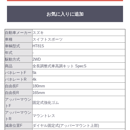
お気に入りに追加
自動車メーカー
スズキ
車種
スイフトスポーツ
車輌型式
HT81S
年式
-
駆動方式
2WD
商品
全長調整式車高調キット SpecS
バネレートF
5k
バネレートR
4k
自由長F
180mm
自由長R
165mm
アッパーマウン
固定式強化ゴム
トF
アッパーマウン
マウントレス
トR
減衰位置F
ダイヤル固定式(アッパーマウント上部)