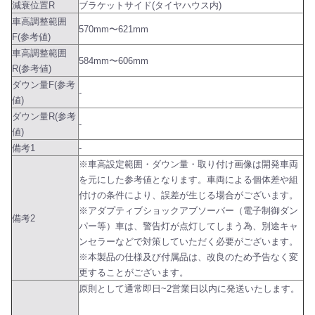
減衰位置R
ブラケットサイド(タイヤハウス内)
車高調整範囲
570mm〜621mm
F(参考値)
車高調整範囲
584mm〜606mm
R(参考値)
ダウン量F(参考
-
値)
ダウン量R(参考
-
値)
備考1
-
※車高設定範囲・ダウン量・取り付け画像は開発車両
を元にした参考値となります。車両による個体差や組
付けの条件により、誤差が生じる場合がございます。
※アダプティブショックアブソーバー（電子制御ダン
備考2
パー等）車は、警告灯が点灯してしまう為、別途キャ
ンセラーなどで対策していただく必要がございます。
※本製品の仕様及び付属品は、改良のため予告なく変
更することがございます。
原則として通常即日~2営業日以内に発送いたします。