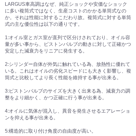
LARGUS車高調はなぜ、純正ショックや安価なショック
に多い複筒式ではなく、生産コストのかかる単筒式なの
か。それは性能に対するこだわり故。複筒式に対する単筒
式の主な優位性は以下の通りです。
1:オイル室とガス室が直列で区分けされており、オイル容
量が多い事から、ピストンバルブの動きに対して正確かつ
安定した減衰力をリニアに発生する。
2:シリンダー自体が外気に触れている為、放熱性に優れて
いる。これはオイルの劣化スピードにも大きく影響し、複
筒式と比較してより長く性能を維持する事が出来る。
3:ピストンバルブのサイズを大きく出来る為、減衰力の調
整をより細かく、かつ正確に行う事が出来る。
4:オイルに気体が混入し、異音を発生させるエアレーショ
ンを抑える事が出来る。
5:構造的に取り付け角度の自由度が高い。