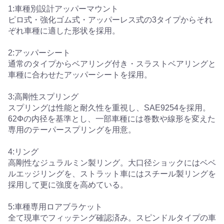
1:車種別設計アッパーマウント
ピロ式・強化ゴム式・アッパーレス式の3タイプからそれ
ぞれ車種に適した形状を採用。
2:アッパーシート
通常のタイプからベアリング付き・スラストベアリングと
車種に合わせたアッパーシートを採用。
3:高剛性スプリング
スプリングは性能と耐久性を重視し、SAE9254を採用。
62Φの内径を基準とし、一部車種には巻数や線形を変えた
専用のテーパースプリングを用意。
4:リング
高剛性なジュラルミン製リング。大口径ショックにはベベ
ルエッジリングを、ストラット車にはスチール製リングを
採用して更に強度を高めている。
5:車種専用ロアブラケット
全て現車でフィッテング確認済み。スピンドルタイプの車