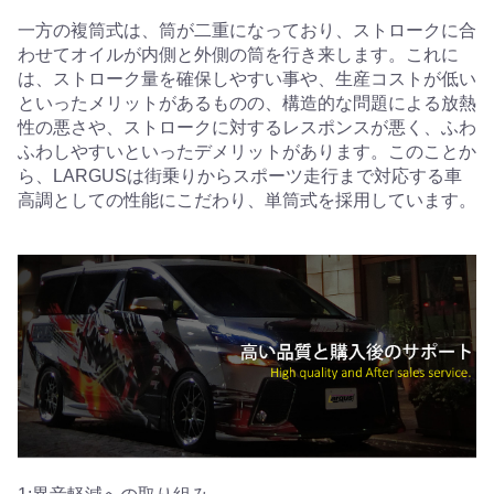
一方の複筒式は、筒が二重になっており、ストロークに合
わせてオイルが内側と外側の筒を行き来します。これに
は、ストローク量を確保しやすい事や、生産コストが低い
といったメリットがあるものの、構造的な問題による放熱
性の悪さや、ストロークに対するレスポンスが悪く、ふわ
ふわしやすいといったデメリットがあります。このことか
ら、LARGUSは街乗りからスポーツ走行まで対応する車
高調としての性能にこだわり、単筒式を採用しています。