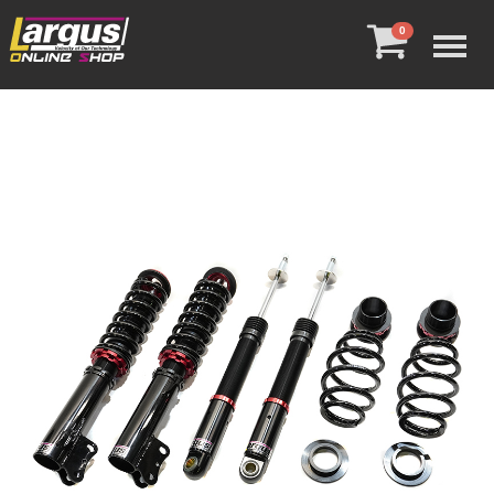
Menu
0