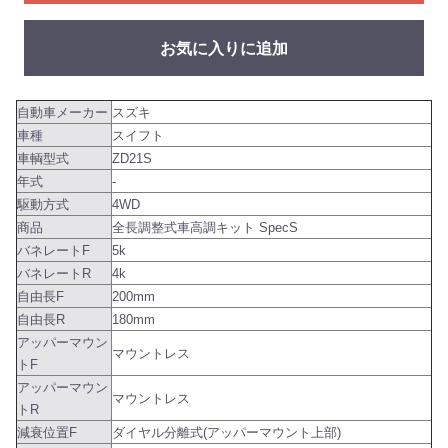
お気に入りに追加
自動車メーカー
スズキ
車種
スイフト
車輌型式
ZD21S
年式
-
駆動方式
4WD
商品
全長調整式車高調キット SpecS
バネレートF
5k
バネレートR
4k
自由長F
200mm
自由長R
180mm
アッパーマウン
マウントレス
トF
アッパーマウン
マウントレス
トR
減衰位置F
ダイヤル分離式(アッパーマウント上部)