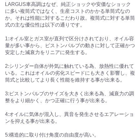
LARGUS車高調はなぜ、純正ショックや安価なショック
に多い複筒式ではなく、生産コストのかかる単筒式なの
か。それは性能に対するこだわり故。複筒式に対する単筒
式の主な優位性は以下の通りです。
1:オイル室とガス室が直列で区分けされており、オイル容
量が多い事から、ピストンバルブの動きに対して正確かつ
安定した減衰力をリニアに発生する。
2:シリンダー自体が外気に触れている為、放熱性に優れて
いる。これはオイルの劣化スピードにも大きく影響し、複
筒式と比較してより長く性能を維持する事が出来る。
3:ピストンバルブのサイズを大きく出来る為、減衰力の調
整をより細かく、かつ正確に行う事が出来る。
4:オイルに気体が混入し、異音を発生させるエアレーショ
ンを抑える事が出来る。
5:構造的に取り付け角度の自由度が高い。