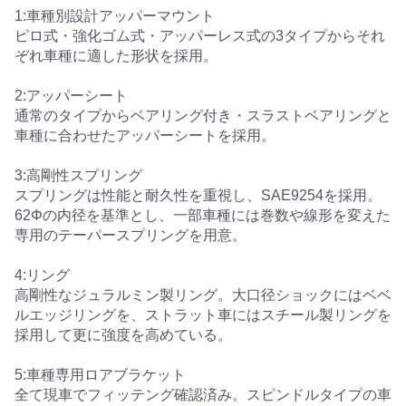
1:車種別設計アッパーマウント
ピロ式・強化ゴム式・アッパーレス式の3タイプからそれ
ぞれ車種に適した形状を採用。
2:アッパーシート
通常のタイプからベアリング付き・スラストベアリングと
車種に合わせたアッパーシートを採用。
3:高剛性スプリング
スプリングは性能と耐久性を重視し、SAE9254を採用。
62Φの内径を基準とし、一部車種には巻数や線形を変えた
専用のテーパースプリングを用意。
4:リング
高剛性なジュラルミン製リング。大口径ショックにはベベ
ルエッジリングを、ストラット車にはスチール製リングを
採用して更に強度を高めている。
5:車種専用ロアブラケット
全て現車でフィッテング確認済み。スピンドルタイプの車