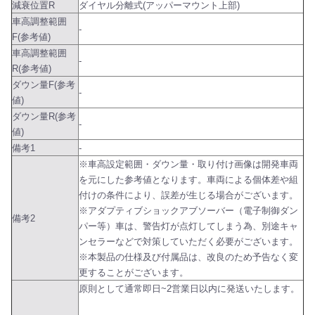
減衰位置R
ダイヤル分離式(アッパーマウント上部)
車高調整範囲
-
F(参考値)
車高調整範囲
-
R(参考値)
ダウン量F(参考
-
値)
ダウン量R(参考
-
値)
備考1
-
※車高設定範囲・ダウン量・取り付け画像は開発車両
を元にした参考値となります。車両による個体差や組
付けの条件により、誤差が生じる場合がございます。
※アダプティブショックアブソーバー（電子制御ダン
備考2
パー等）車は、警告灯が点灯してしまう為、別途キャ
ンセラーなどで対策していただく必要がございます。
※本製品の仕様及び付属品は、改良のため予告なく変
更することがございます。
原則として通常即日~2営業日以内に発送いたします。