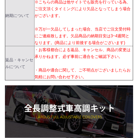
※こちらの商品は他サイトでも販売を行っている為、
ご注文頂くタイミングにより欠品となってしまう場合
納期について
がございます。
※万が一欠品してしまった場合、当店でご注文受付時
にご連絡致します。欠品商品の納期目安は3~4週間と
なります。(商品により前後する場合がございます)
・お客様都合による返品、キャンセル、商品の変更は
承りかねます。必ず事前に適合をご確認下さい。
返品・キャンセ
ルについて
・商品や適合に関して、ご不明点がございましたらお
気軽にお問い合わせ下さい。