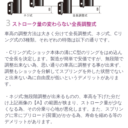
車高の調整方法は大きく分けて全長調整式、ネジ式、Cリ
ング式の3種類。それぞれの特徴は以下の通りです。
・Cリング式:ショック本体の溝にC型のリングをはめ込ん
で全長を決定します。製造が簡単で安価ですが、無段階で
調整出来ない為、思い通りの車高に調整する事が出来ず、
調整もショックを分解してスプリングを外した状態でない
と出来ない為に自由度が低いというデメリットがありま
す。
・ネジ式:無段階調整が出来るものの、車高を下げた分だ
け上記画像の【A】の範囲が狭まり、ストローク量が少な
くなる為、その分乗り心地が悪化します。また、スプリン
グに常にプリロード(荷重)がかかる為、寿命を縮める等の
デメリットがあります。