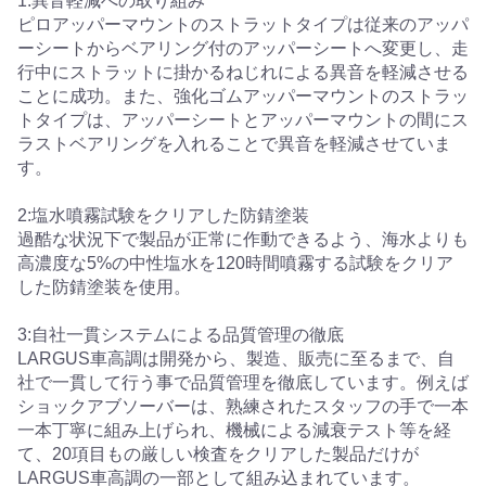
1:異音軽減への取り組み
ピロアッパーマウントのストラットタイプは従来のアッパ
ーシートからベアリング付のアッパーシートへ変更し、走
行中にストラットに掛かるねじれによる異音を軽減させる
ことに成功。また、強化ゴムアッパーマウントのストラッ
トタイプは、アッパーシートとアッパーマウントの間にス
ラストベアリングを入れることで異音を軽減させていま
す。
2:塩水噴霧試験をクリアした防錆塗装
過酷な状況下で製品が正常に作動できるよう、海水よりも
高濃度な5%の中性塩水を120時間噴霧する試験をクリア
した防錆塗装を使用。
3:自社一貫システムによる品質管理の徹底
LARGUS車高調は開発から、製造、販売に至るまで、自
社で一貫して行う事で品質管理を徹底しています。例えば
ショックアブソーバーは、熟練されたスタッフの手で一本
一本丁寧に組み上げられ、機械による減衰テスト等を経
て、20項目もの厳しい検査をクリアした製品だけが
LARGUS車高調の一部として組み込まれています。