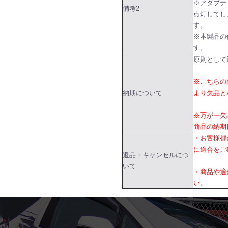
※アダプテ
備考2
点灯してし
す。
※本製品の
す。
原則として
※こちらの
納期について
より欠品と
※万が一欠
商品の納期
・お客様都
に適合をご
返品・キャンセルにつ
いて
・商品や適
い。