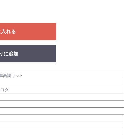
に入れる
りに追加
車高調キット
トヨタ