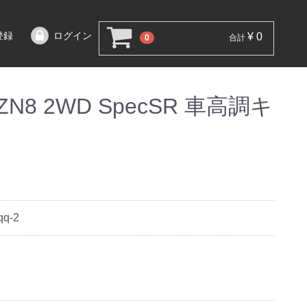
登録
ログイン
¥ 0
0
合計
ZN8 2WD SpecSR 車高調キ
qq-2