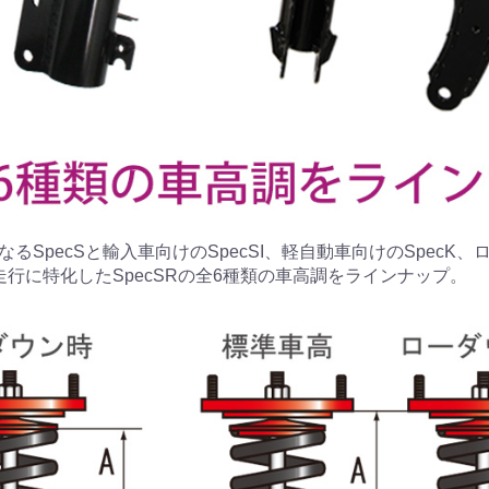
るSpecSと輸入車向けのSpecSI、軽自動車向けのSpecK
走行に特化したSpecSRの全6種類の車高調をラインナップ。