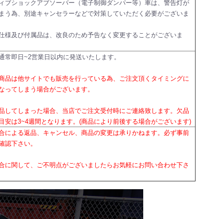
ィブショックアブソーバー（電子制御ダンパー等）車は、警告灯が
まう為、別途キャンセラーなどで対策していただく必要がございま
仕様及び付属品は、改良のため予告なく変更することがございま
通常即日~2営業日以内に発送いたします。
商品は他サイトでも販売を行っている為、ご注文頂くタイミングに
なってしまう場合がございます。
品してしまった場合、当店でご注文受付時にご連絡致します。欠品
目安は3~4週間となります。(商品により前後する場合がございます)
合による返品、キャンセル、商品の変更は承りかねます。必ず事前
確認下さい。
合に関して、ご不明点がございましたらお気軽にお問い合わせ下さ