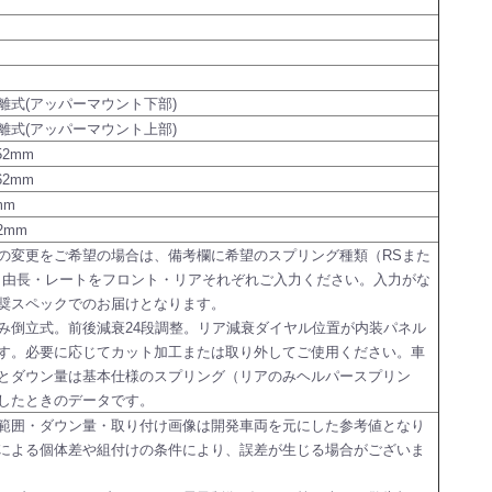
離式(アッパーマウント下部)
離式(アッパーマウント上部)
52mm
62mm
mm
2mm
の変更をご希望の場合は、備考欄に希望のスプリング種類（RSまた
自由長・レートをフロント・リアそれぞれご入力ください。入力がな
奨スペックでのお届けとなります。
み倒立式。前後減衰24段調整。リア減衰ダイヤル位置が内装パネル
す。必要に応じてカット加工または取り外してご使用ください。車
とダウン量は基本仕様のスプリング（リアのみヘルパースプリン
したときのデータです。
範囲・ダウン量・取り付け画像は開発車両を元にした参考値となり
による個体差や組付けの条件により、誤差が生じる場合がございま