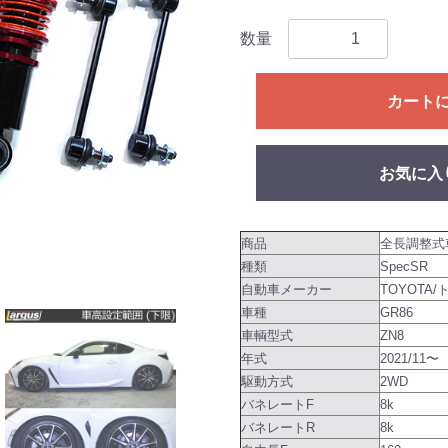
数量
カート
お気に入
商品
全長調整式
種類
SpecSR
自動車メーカー
TOYOTA/
車種
GR86
車輌型式
ZN8
年式
2021/11〜
駆動方式
2WD
バネレートF
8k
バネレートR
8k