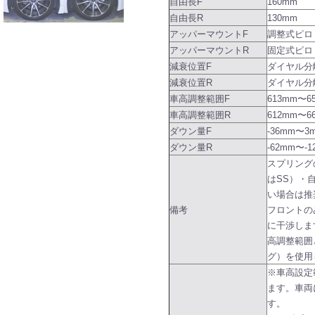
自由長F
160mm
自由長R
130mm
アッパーマウントF
調整式ピロ
アッパーマウントR
固定式ピロ
減衰位置F
ダイヤル分
減衰位置R
ダイヤル分
車高調整範囲F
613mm〜6
車高調整範囲R
612mm〜6
ダウン量F
-36mm〜3
ダウン量R
-62mm〜-1
スプリング
はSS）・
い場合は推
備考
フロントの
に干渉しま
高調整範囲
グ）を使用
※車高設定
ます。車両
す。