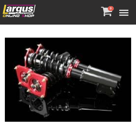
Menu
0