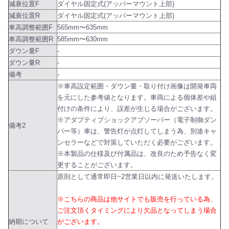
減衰位置F
ダイヤル固定式(アッパーマウント上部)
減衰位置R
ダイヤル固定式(アッパーマウント上部)
車高調整範囲F
565mm〜635mm
車高調整範囲R
585mm〜630mm
ダウン量F
-
ダウン量R
-
備考
-
※車高設定範囲・ダウン量・取り付け画像は開発車両
を元にした参考値となります。車両による個体差や組
付けの条件により、誤差が生じる場合がございます。
※アダプティブショックアブソーバー（電子制御ダン
備考2
パー等）車は、警告灯が点灯してしまう為、別途キャ
ンセラーなどで対策していただく必要がございます。
※本製品の仕様及び付属品は、改良のため予告なく変
更することがございます。
原則として通常即日~2営業日以内に発送いたします。
※こちらの商品は他サイトでも販売を行っている為、
ご注文頂くタイミングにより欠品となってしまう場合
納期について
がございます。