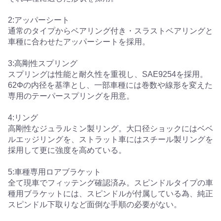
2:アッパーシート
通常のタイプからベアリング付き・スラストベアリングと
車種に合わせたアッパーシートを採用。
3:高剛性スプリング
スプリングは性能と耐久性を重視し、SAE9254を採用。
62Φの内径を基準とし、一部車種には巻数や線形を変えた
専用のテーパースプリングを用意。
4:リング
高剛性なジュラルミン製リング。大口径ショックにはベベ
ルエッジリングを、ストラット車にはスチール製リングを
採用して更に強度を高めている。
5:車種専用ロアブラケット
全て現車でフィッテング確認済み。スピンドルタイプの車
種用ブラケットには、スピンドルが付属している為、純正
スピンドル下取りなど面倒な手順の必要がない。