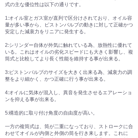
式の主な優位性は以下の通りです。
1:オイル室とガス室が直列で区分けされており、オイル容
量が多い事から、ピストンバルブの動きに対して正確かつ
安定した減衰力をリニアに発生する。
2:シリンダー自体が外気に触れている為、放熱性に優れて
いる。これはオイルの劣化スピードにも大きく影響し、複
筒式と比較してより長く性能を維持する事が出来る。
3:ピストンバルブのサイズを大きく出来る為、減衰力の調
整をより細かく、かつ正確に行う事が出来る。
4:オイルに気体が混入し、異音を発生させるエアレーショ
ンを抑える事が出来る。
5:構造的に取り付け角度の自由度が高い。
一方の複筒式は、筒が二重になっており、ストロークに合
わせてオイルが内側と外側の筒を行き来します。これに