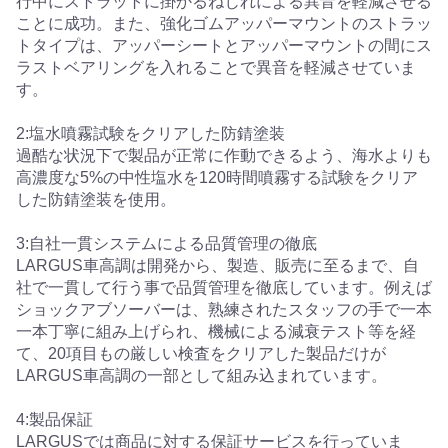
行中にストラットに掛かるねじれによる異音を軽減させる
ことに成功。また、強化ゴムアッパーマウントのストラッ
トタイプは、アッパーシートとアッパーマウントの間にス
ラストベアリングを入れることで異音を軽減させていま
す。
2:塩水噴霧試験をクリアした防錆塗装
過酷な状況下で製品が正常に作動できるよう、海水よりも
高濃度な5%の中性塩水を120時間噴霧する試験をクリア
した防錆塗装を使用。
3:自社一貫システムによる品質管理の徹底
LARGUS車高調は開発から、製造、販売に至るまで、自
社で一貫して行う事で品質管理を徹底しています。例えば
ショックアブソーバーは、熟練されたスタッフの手で一本
一本丁寧に組み上げられ、機械による減衰テスト等を経
て、20項目もの厳しい検査をクリアした製品だけが
LARGUS車高調の一部として組み込まれています。
4:製品保証
LARGUSでは商品に対する保証サービスを行っていま