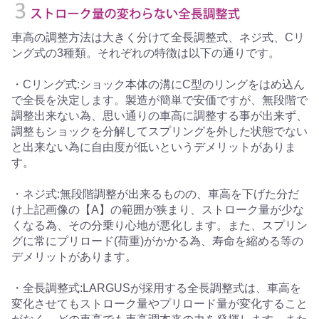
車高の調整方法は大きく分けて全長調整式、ネジ式、Cリ
ング式の3種類。それぞれの特徴は以下の通りです。
・Cリング式:ショック本体の溝にC型のリングをはめ込ん
で全長を決定します。製造が簡単で安価ですが、無段階で
調整出来ない為、思い通りの車高に調整する事が出来ず、
調整もショックを分解してスプリングを外した状態でない
と出来ない為に自由度が低いというデメリットがありま
す。
・ネジ式:無段階調整が出来るものの、車高を下げた分だ
け上記画像の【A】の範囲が狭まり、ストローク量が少な
くなる為、その分乗り心地が悪化します。また、スプリン
グに常にプリロード(荷重)がかかる為、寿命を縮める等の
デメリットがあります。
・全長調整式:LARGUSが採用する全長調整式は、車高を
変化させてもストローク量やプリロード量が変化すること