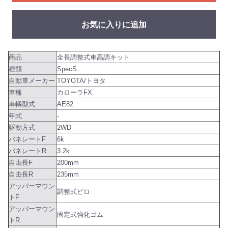
お気に入りに追加
商品
全長調整式車高調キット
種類
SpecS
自動車メーカー
TOYOTA/トヨタ
車種
カローラFX
車輌型式
AE82
年式
-
駆動方式
2WD
バネレートF
6k
バネレートR
3.2k
自由長F
200mm
自由長R
235mm
アッパーマウン
調整式ピロ
トF
アッパーマウン
固定式強化ゴム
トR