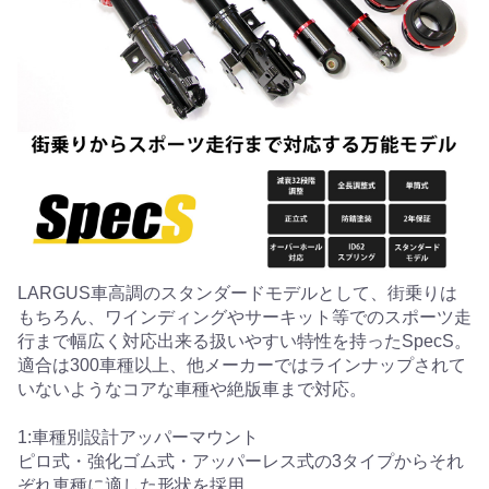
LARGUS車高調のスタンダードモデルとして、街乗りは
もちろん、ワインディングやサーキット等でのスポーツ走
行まで幅広く対応出来る扱いやすい特性を持ったSpecS。
適合は300車種以上、他メーカーではラインナップされて
いないようなコアな車種や絶版車まで対応。
1:車種別設計アッパーマウント
ピロ式・強化ゴム式・アッパーレス式の3タイプからそれ
ぞれ車種に適した形状を採用。