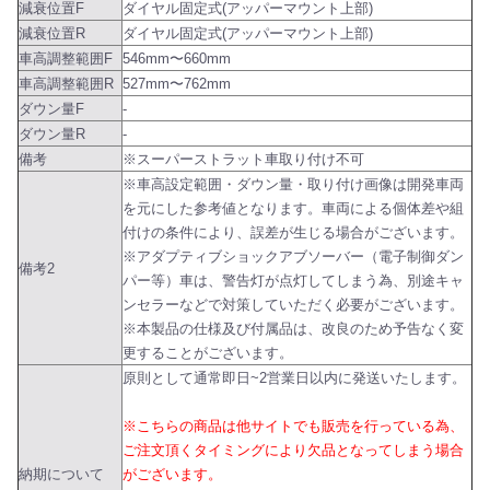
減衰位置F
ダイヤル固定式(アッパーマウント上部)
減衰位置R
ダイヤル固定式(アッパーマウント上部)
車高調整範囲F
546mm〜660mm
車高調整範囲R
527mm〜762mm
ダウン量F
-
ダウン量R
-
備考
※スーパーストラット車取り付け不可
※車高設定範囲・ダウン量・取り付け画像は開発車両
を元にした参考値となります。車両による個体差や組
付けの条件により、誤差が生じる場合がございます。
※アダプティブショックアブソーバー（電子制御ダン
備考2
パー等）車は、警告灯が点灯してしまう為、別途キャ
ンセラーなどで対策していただく必要がございます。
※本製品の仕様及び付属品は、改良のため予告なく変
更することがございます。
原則として通常即日~2営業日以内に発送いたします。
※こちらの商品は他サイトでも販売を行っている為、
ご注文頂くタイミングにより欠品となってしまう場合
納期について
がございます。