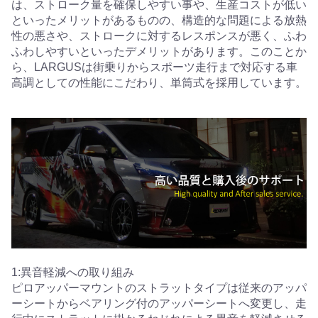
は、ストローク量を確保しやすい事や、生産コストが低い
といったメリットがあるものの、構造的な問題による放熱
性の悪さや、ストロークに対するレスポンスが悪く、ふわ
ふわしやすいといったデメリットがあります。このことか
ら、LARGUSは街乗りからスポーツ走行まで対応する車
高調としての性能にこだわり、単筒式を採用しています。
1:異音軽減への取り組み
ピロアッパーマウントのストラットタイプは従来のアッパ
ーシートからベアリング付のアッパーシートへ変更し、走