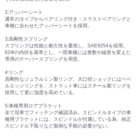
2:アッパーシート
通常のタイプからベアリング付き・スラストベアリングと
車種に合わせたアッパーシートを採用。
3:高剛性スプリング
スプリングは性能と耐久性を重視し、SAE9254を採用。
62Φの内径を基準とし、一部車種には巻数や線形を変えた
専用のテーパースプリングを用意。
4:リング
高剛性なジュラルミン製リング。大口径ショックにはベベ
ルエッジリングを、ストラット車にはスチール製リングを
採用して更に強度を高めている。
5:車種専用ロアブラケット
全て現車でフィッテング確認済み。スピンドルタイプの車
種用ブラケットには、スピンドルが付属している為、純正
スピンドル下取りなど面倒な手順の必要がない。