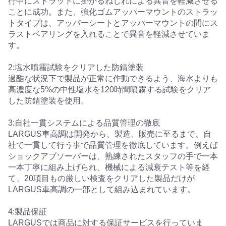
行中にストラットに掛かるねじれによる異音を軽減させる
ことに成功。また、強化ゴムアッパーマウントのストラッ
トタイプは、アッパーシートとアッパーマウントの間にス
ラストベアリングを入れることで異音を軽減させていま
す。
2:塩水噴霧試験をクリアした防錆塗装
過酷な状況下で製品が正常に作動できるよう、海水よりも
高濃度な5%の中性塩水を120時間噴霧する試験をクリア
した防錆塗装を使用。
3:自社一貫システムによる品質管理の徹底
LARGUS車高調は開発から、製造、販売に至るまで、自
社で一貫して行う事で品質管理を徹底しています。例えば
ショックアブソーバーは、熟練されたスタッフの手で一本
一本丁寧に組み上げられ、機械による減衰テスト等を経
て、20項目もの厳しい検査をクリアした製品だけが
LARGUS車高調の一部として組み込まれています。
4:製品保証
LARGUSでは商品に対する保証サービスを行っていま