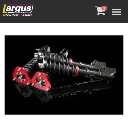
Menu
0