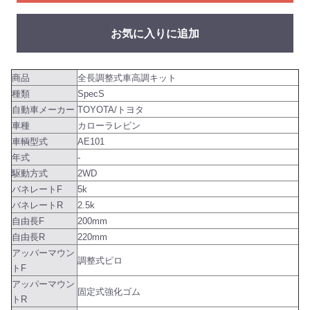
お気に入りに追加
商品
全長調整式車高調キット
種類
SpecS
自動車メーカー
TOYOTA/トヨタ
車種
カローラレビン
車輌型式
AE101
年式
-
駆動方式
2WD
バネレートF
5k
バネレートR
2.5k
自由長F
200mm
自由長R
220mm
アッパーマウン
調整式ピロ
トF
アッパーマウン
固定式強化ゴム
トR