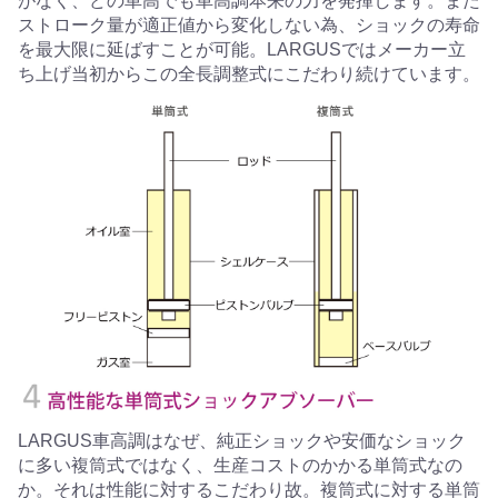
がなく、どの車高でも車高調本来の力を発揮します。また
ストローク量が適正値から変化しない為、ショックの寿命
を最大限に延ばすことが可能。LARGUSではメーカー立
ち上げ当初からこの全長調整式にこだわり続けています。
LARGUS車高調はなぜ、純正ショックや安価なショック
に多い複筒式ではなく、生産コストのかかる単筒式なの
か。それは性能に対するこだわり故。複筒式に対する単筒