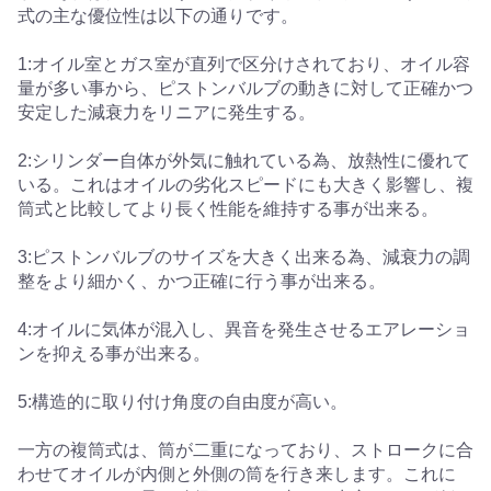
式の主な優位性は以下の通りです。
1:オイル室とガス室が直列で区分けされており、オイル容
量が多い事から、ピストンバルブの動きに対して正確かつ
安定した減衰力をリニアに発生する。
2:シリンダー自体が外気に触れている為、放熱性に優れて
いる。これはオイルの劣化スピードにも大きく影響し、複
筒式と比較してより長く性能を維持する事が出来る。
3:ピストンバルブのサイズを大きく出来る為、減衰力の調
整をより細かく、かつ正確に行う事が出来る。
4:オイルに気体が混入し、異音を発生させるエアレーショ
ンを抑える事が出来る。
5:構造的に取り付け角度の自由度が高い。
一方の複筒式は、筒が二重になっており、ストロークに合
わせてオイルが内側と外側の筒を行き来します。これに