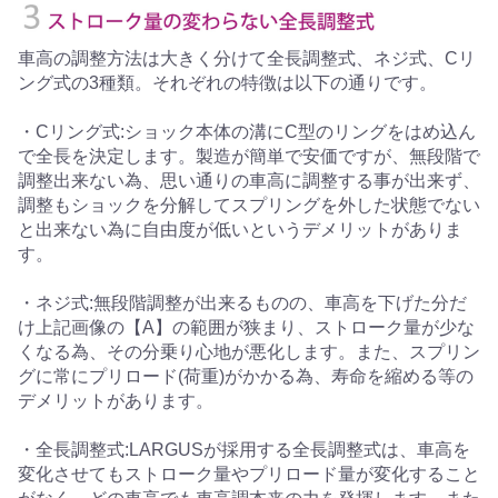
車高の調整方法は大きく分けて全長調整式、ネジ式、Cリ
ング式の3種類。それぞれの特徴は以下の通りです。
・Cリング式:ショック本体の溝にC型のリングをはめ込ん
で全長を決定します。製造が簡単で安価ですが、無段階で
調整出来ない為、思い通りの車高に調整する事が出来ず、
調整もショックを分解してスプリングを外した状態でない
と出来ない為に自由度が低いというデメリットがありま
す。
・ネジ式:無段階調整が出来るものの、車高を下げた分だ
け上記画像の【A】の範囲が狭まり、ストローク量が少な
くなる為、その分乗り心地が悪化します。また、スプリン
グに常にプリロード(荷重)がかかる為、寿命を縮める等の
デメリットがあります。
・全長調整式:LARGUSが採用する全長調整式は、車高を
変化させてもストローク量やプリロード量が変化すること