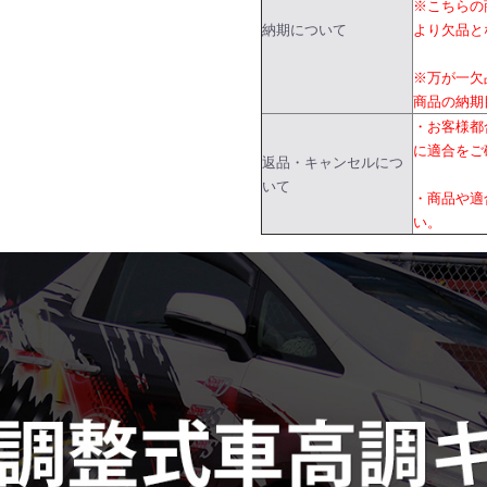
※こちらの
納期について
より欠品と
※万が一欠
商品の納期
・お客様都
に適合をご
返品・キャンセルにつ
いて
・商品や適
い。