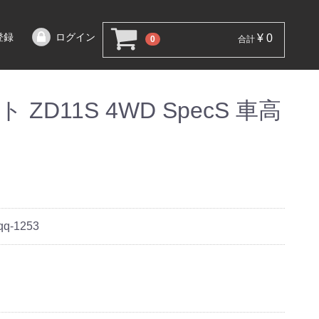
登録
ログイン
¥ 0
0
合計
ZD11S 4WD SpecS 車高
qq-1253