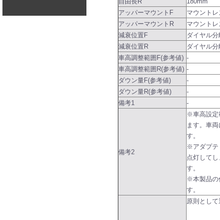
自由長R
180mm
アッパーマウントF
マウントレ
アッパーマウントR
マウントレ
減衰位置F
ダイヤル分
減衰位置R
ダイヤル分
車高調整範囲F(参考値)
-
車高調整範囲R(参考値)
-
ダウン量F(参考値)
-
ダウン量R(参考値)
-
備考1
-
※車高設定
ます。車両
す。
※アダプテ
備考2
点灯してし
す。
※本製品の
す。
原則として