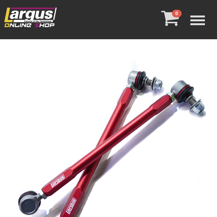
Menu
0