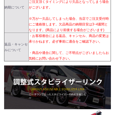
ご注文頂くタイミングにより欠品となってしまう場合
納期について
がございます。
※万が一欠品してしまった場合、当店でご注文受付時
にご連絡致します。欠品商品の納期目安は3~4週間と
なります。(商品により前後する場合がございます)
・お客様都合による返品、キャンセル、商品の変更は
承りかねます。必ず事前に適合をご確認下さい。
返品・キャンセ
ルについて
・商品や適合に関して、ご不明点がございましたらお
気軽にお問い合わせ下さい。