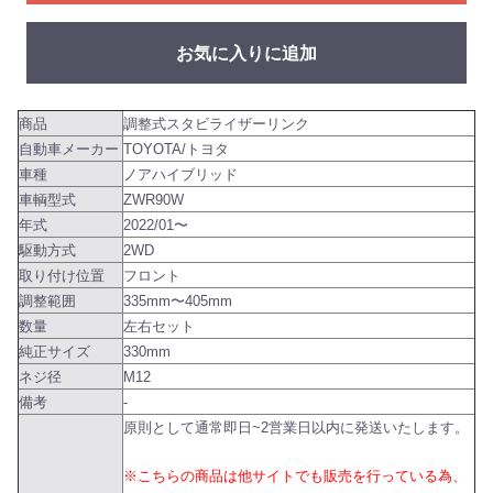
お気に入りに追加
商品
調整式スタビライザーリンク
自動車メーカー
TOYOTA/トヨタ
車種
ノアハイブリッド
車輌型式
ZWR90W
年式
2022/01〜
駆動方式
2WD
取り付け位置
フロント
調整範囲
335mm〜405mm
数量
左右セット
純正サイズ
330mm
ネジ径
M12
備考
-
原則として通常即日~2営業日以内に発送いたします。
※こちらの商品は他サイトでも販売を行っている為、