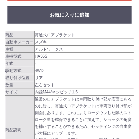
お気に入りに追加
商品
貫通式ロアブラケット
自動車メーカー
スズキ
車種
アルトワークス
車輌型式
HA36S
年式
-
駆動方式
4WD
取り付け位置
リア
数量
左右セット
サイズ
内径M44/ネジピッチ1.5
通常のロアブラケットは車両取り付け部が底面にある
のに対し、貫通式ロアブラケットは車両取り付け部が
側面にあります。これによりローダウンした際のスト
ローク量を確保できることに加えて、ショックの角度
を補正することができるため、セッティングの自由度
商品説明
が大幅にアップします。