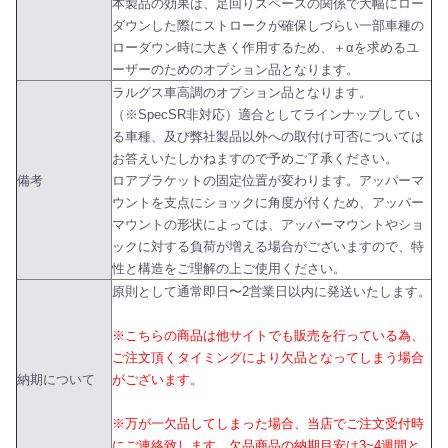
本製品の効果は、足回りスペースの関係で大幅にロー
ダウンした際にストロークが確保しづらい一部車種の
ローダウン時に大きく作用するため、＋αを求めるユ
ーザーのためのオプション品となります。
ラルグス車高調のオプション品となります。
（※SpecSR非対応）適合としてラインナップしてい
る車種、及び弊社製品以外への取付け可否については
お答えいたしかねますので予めご了承ください。
備考
ロアブラケットの固定位置が変わります。アッパーマ
ウントを支点にショックに角度が付くため、アッパー
マウントの形状によっては、アッパーマウントやショ
ックに対する負荷が増える場合がございますので、特
性と構造をご理解の上ご使用ください。
原則として通常即日〜2営業日以内に発送いたします。
※こちらの商品は他サイトでも販売を行っている為、
ご注文頂くタイミングにより欠品となってしまう場合
納期について
がございます。
※万が一欠品してしまった場合、当店でご注文受付時
にご連絡致します。欠品商品の納期目安は3~4週間と