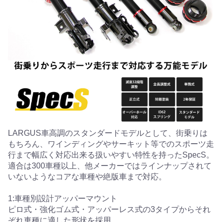
LARGUS車高調のスタンダードモデルとして、街乗りは
もちろん、ワインディングやサーキット等でのスポーツ走
行まで幅広く対応出来る扱いやすい特性を持ったSpecS。
適合は300車種以上、他メーカーではラインナップされて
いないようなコアな車種や絶版車まで対応。
1:車種別設計アッパーマウント
ピロ式・強化ゴム式・アッパーレス式の3タイプからそれ
ぞれ車種に適した形状を採用。