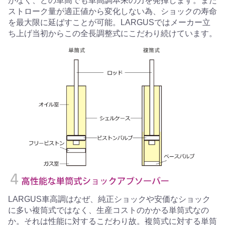
がなく、どの車高でも車高調本来の力を発揮します。また
ストローク量が適正値から変化しない為、ショックの寿命
を最大限に延ばすことが可能。LARGUSではメーカー立
ち上げ当初からこの全長調整式にこだわり続けています。
LARGUS車高調はなぜ、純正ショックや安価なショック
に多い複筒式ではなく、生産コストのかかる単筒式なの
か。それは性能に対するこだわり故。複筒式に対する単筒