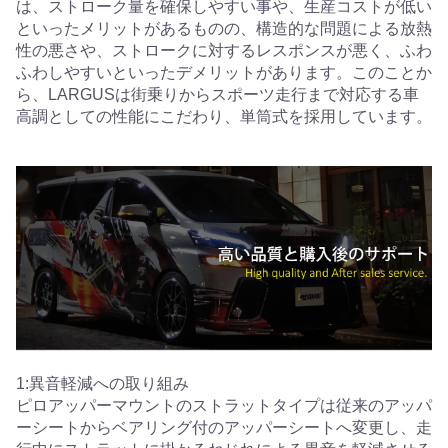
は、ストローク量を確保しやすい事や、生産コストが低い
といったメリットがあるものの、構造的な問題による放熱
性の悪さや、ストロークに対するレスポンスが悪く、ふわ
ふわしやすいといったデメリットがあります。このことか
ら、LARGUSは街乗りからスポーツ走行まで対応する車
高調としての性能にこだわり、単筒式を採用しています。
1:異音軽減への取り組み
ピロアッパーマウントのストラットタイプは従来のアッパ
ーシートからベアリング付のアッパーシートへ変更し、走