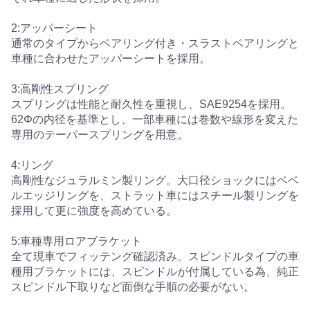
2:アッパーシート
通常のタイプからベアリング付き・スラストベアリングと
車種に合わせたアッパーシートを採用。
3:高剛性スプリング
スプリングは性能と耐久性を重視し、SAE9254を採用。
62Φの内径を基準とし、一部車種には巻数や線形を変えた
専用のテーパースプリングを用意。
4:リング
高剛性なジュラルミン製リング。大口径ショックにはベベ
ルエッジリングを、ストラット車にはスチール製リングを
採用して更に強度を高めている。
5:車種専用ロアブラケット
全て現車でフィッテング確認済み。スピンドルタイプの車
種用ブラケットには、スピンドルが付属している為、純正
スピンドル下取りなど面倒な手順の必要がない。