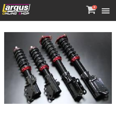
Menu
0