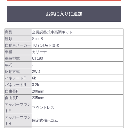
お気に入りに追加
商品
全長調整式車高調キット
種類
SpecS
自動車メーカー
TOYOTA/トヨタ
車種
カリーナ
車輌型式
CT190
年式
-
駆動方式
2WD
バネレートF
6k
バネレートR
3.2k
自由長F
200mm
自由長R
235mm
アッパーマウン
マウントレス
トF
アッパーマウン
固定式強化ゴム
トR