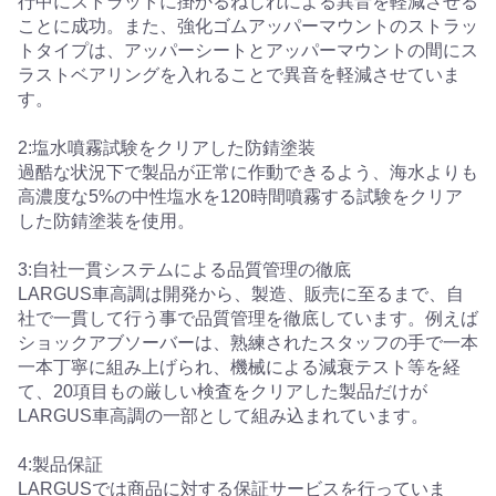
行中にストラットに掛かるねじれによる異音を軽減させる
ことに成功。また、強化ゴムアッパーマウントのストラッ
トタイプは、アッパーシートとアッパーマウントの間にス
ラストベアリングを入れることで異音を軽減させていま
す。
2:塩水噴霧試験をクリアした防錆塗装
過酷な状況下で製品が正常に作動できるよう、海水よりも
高濃度な5%の中性塩水を120時間噴霧する試験をクリア
した防錆塗装を使用。
3:自社一貫システムによる品質管理の徹底
LARGUS車高調は開発から、製造、販売に至るまで、自
社で一貫して行う事で品質管理を徹底しています。例えば
ショックアブソーバーは、熟練されたスタッフの手で一本
一本丁寧に組み上げられ、機械による減衰テスト等を経
て、20項目もの厳しい検査をクリアした製品だけが
LARGUS車高調の一部として組み込まれています。
4:製品保証
LARGUSでは商品に対する保証サービスを行っていま