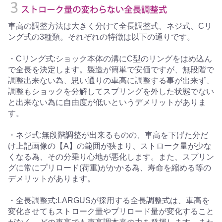
車高の調整方法は大きく分けて全長調整式、ネジ式、Cリ
ング式の3種類。それぞれの特徴は以下の通りです。
・Cリング式:ショック本体の溝にC型のリングをはめ込ん
で全長を決定します。製造が簡単で安価ですが、無段階で
調整出来ない為、思い通りの車高に調整する事が出来ず、
調整もショックを分解してスプリングを外した状態でない
と出来ない為に自由度が低いというデメリットがありま
す。
・ネジ式:無段階調整が出来るものの、車高を下げた分だ
け上記画像の【A】の範囲が狭まり、ストローク量が少な
くなる為、その分乗り心地が悪化します。また、スプリン
グに常にプリロード(荷重)がかかる為、寿命を縮める等の
デメリットがあります。
・全長調整式:LARGUSが採用する全長調整式は、車高を
変化させてもストローク量やプリロード量が変化すること