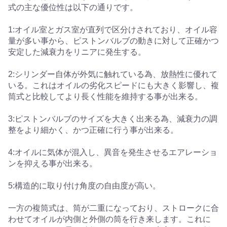
式の主な優位性は以下の通りです。
1:オイル室とガス室が直列で区分けされており、オイル容
量が多い事から、ピストンバルブの動きに対して正確かつ
安定した減衰力をリニアに発生する。
2:シリンダー自体が外気に触れている為、放熱性に優れて
いる。これはオイルの劣化スピードにも大きく影響し、複
筒式と比較してより長く性能を維持する事が出来る。
3:ピストンバルブのサイズを大きく出来る為、減衰力の調
整をより細かく、かつ正確に行う事が出来る。
4:オイルに気体が混入し、異音を発生させるエアレーショ
ンを抑える事が出来る。
5:構造的に取り付け角度の自由度が高い。
一方の複筒式は、筒が二重になっており、ストロークに合
わせてオイルが内側と外側の筒を行き来します。これに