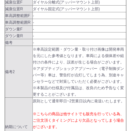
減衰位置F
ダイヤル分離式(アッパーマウント上部)
減衰位置R
ダイヤル固定式(アッパーマウント上部)
車高調整範囲F
-
車高調整範囲R
-
ダウン量F
-
ダウン量R
-
備考
-
※車高設定範囲・ダウン量・取り付け画像は開発車両
を元にした参考値となります。車両による個体差や組
付けの条件により、誤差が生じる場合がございます。
※アダプティブショックアブソーバー（電子制御ダン
備考2
パー等）車は、警告灯が点灯してしまう為、別途キャ
ンセラーなどで対策していただく必要がございます。
※本製品の仕様及び付属品は、改良のため予告なく変
更することがございます。
原則として通常即日~2営業日以内に発送いたします。
※こちらの商品は他サイトでも販売を行っている為、
ご注文頂くタイミングにより欠品となってしまう場合
納期について
がございます。