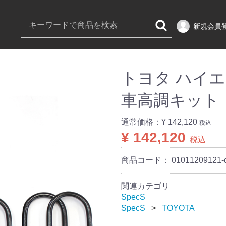
新規会員
トヨタ ハイエース
車高調キット
通常価格：
¥ 142,120
税込
¥ 142,120
税込
商品コード：
01011209121-
関連カテゴリ
SpecS
SpecS
TOYOTA