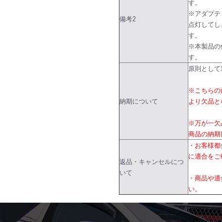
す。
※アダプテ
備考2
点灯してし
す。
※本製品の
す。
原則として
※こちらの
納期について
より欠品と
※万が一欠
商品の納期
・お客様都
に適合をご
返品・キャンセルにつ
いて
・商品や適
い。