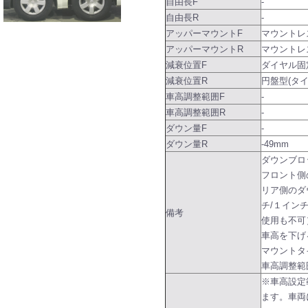
自由長F
-
自由長R
-
アッパーマウントF
マウントレ
アッパーマウントR
マウントレ
減衰位置F
ダイヤル固
減衰位置R
円盤型(タ
車高調整範囲F
-
車高調整範囲R
-
ダウン量F
-
ダウン量R
-49mm
ダウンブロ
フロント側
リア側のダ
チ/１イン
備考
使用も不可
車高を下げ
マウントタ
車高調整範
※車高設定
ます。車両