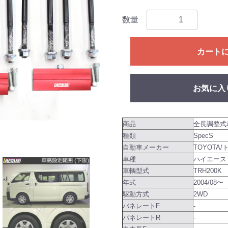
数量
カート
お気に入
商品
全長調整式
種類
SpecS
自動車メーカー
TOYOTA/
車種
ハイエース
車輌型式
TRH200K
年式
2004/08〜
駆動方式
2WD
バネレートF
-
バネレートR
-