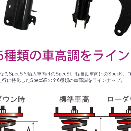
るSpecSと輸入車向けのSpecSI、軽自動車向けのSpecK
走行に特化したSpecSRの全6種類の車高調をラインナップ。