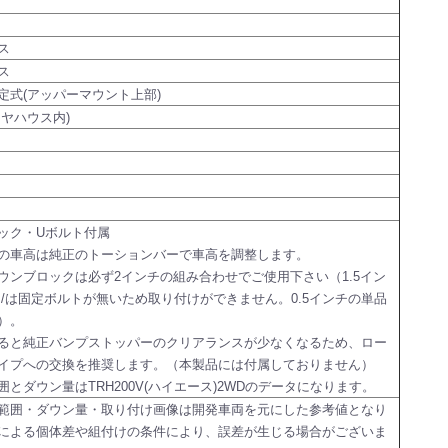
ス
ス
定式(アッパーマウント上部)
イヤハウス内)
ック・Uボルト付属
の車高は純正のトーションバーで車高を調整します。
ウンブロックは必ず2インチの組み合わせでご使用下さい（1.5イン
チ/は固定ボルトが無いため取り付けができません。0.5インチの単品
）。
ると純正バンプストッパーのクリアランスが少なくなるため、ロー
イプへの交換を推奨します。（本製品には付属しておりません）
囲とダウン量はTRH200V(ハイエース)2WDのデータになります。
範囲・ダウン量・取り付け画像は開発車両を元にした参考値となり
による個体差や組付けの条件により、誤差が生じる場合がございま