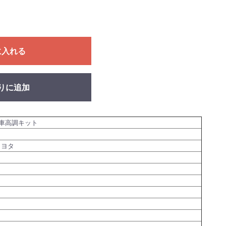
に入れる
りに追加
車高調キット
トヨタ