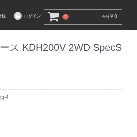
登録
ログイン
¥ 0
0
合計
 KDH200V 2WD SpecS
qq-4