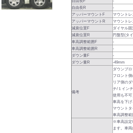
自由長F
-
自由長R
-
アッパーマウントF
マウントレ
アッパーマウントR
マウントレ
減衰位置F
ダイヤル固
減衰位置R
円盤型(タ
車高調整範囲F
-
車高調整範囲R
-
ダウン量F
-
ダウン量R
-49mm
ダウンブロ
フロント側
リア側のダ
チ/１イン
備考
使用も不可
車高を下げ
マウントタ
車高調整範
※車高設定
ます。車両