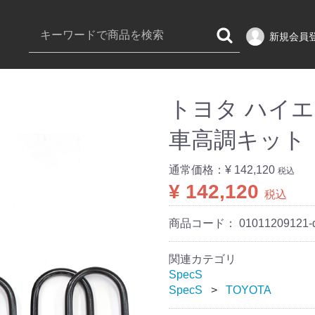
新規会員
トヨタ ハイエース
車高調キット
通常価格：
¥ 142,120
税込
¥ 142,120
税込
商品コード：
01011209121-
関連カテゴリ
SpecS
SpecS
TOYOTA