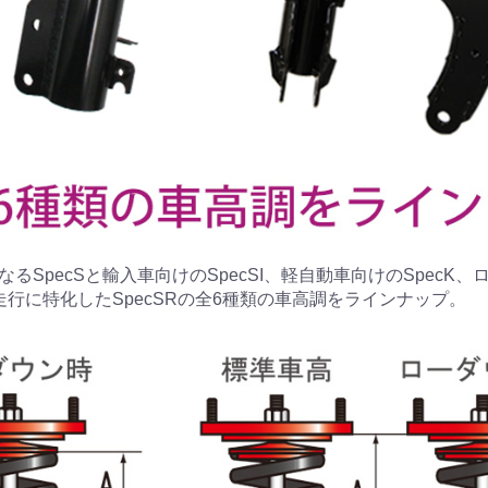
るSpecSと輸入車向けのSpecSI、軽自動車向けのSpecK
走行に特化したSpecSRの全6種類の車高調をラインナップ。