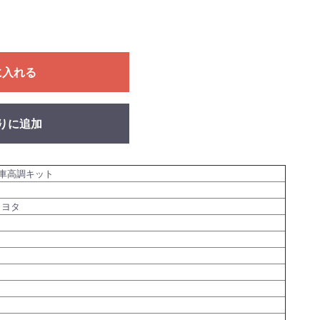
に入れる
りに追加
車高調キット
トヨタ