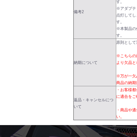
す。
※アダプテ
備考2
点灯してし
す。
※本製品の
す。
原則として
※こちらの
納期について
より欠品と
※万が一欠
商品の納期
・お客様都
に適合をご
返品・キャンセルにつ
いて
・商品や適
い。