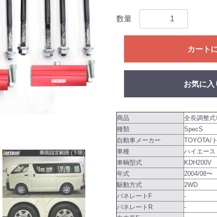
数量
カート
お気に入
商品
全長調整式
種類
SpecS
自動車メーカー
TOYOTA/
車種
ハイエース
車輌型式
KDH200V
年式
2004/08〜
駆動方式
2WD
バネレートF
-
バネレートR
-