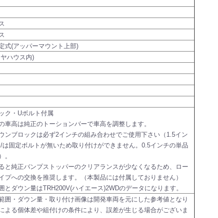
ス
ス
定式(アッパーマウント上部)
イヤハウス内)
ック・Uボルト付属
の車高は純正のトーションバーで車高を調整します。
ウンブロックは必ず2インチの組み合わせでご使用下さい（1.5イン
チ/は固定ボルトが無いため取り付けができません。0.5インチの単品
）。
ると純正バンプストッパーのクリアランスが少なくなるため、ロー
イプへの交換を推奨します。（本製品には付属しておりません）
囲とダウン量はTRH200V(ハイエース)2WDのデータになります。
範囲・ダウン量・取り付け画像は開発車両を元にした参考値となり
による個体差や組付けの条件により、誤差が生じる場合がございま