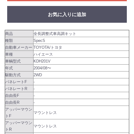
お気に入りに追加
商品
全長調整式車高調キット
種類
SpecS
自動車メーカー
TOYOTA/トヨタ
車種
ハイエース
車輌型式
KDH201V
年式
2004/08〜
駆動方式
2WD
バネレートF
-
バネレートR
-
自由長F
-
自由長R
-
アッパーマウン
マウントレス
トF
アッパーマウン
マウントレス
トR