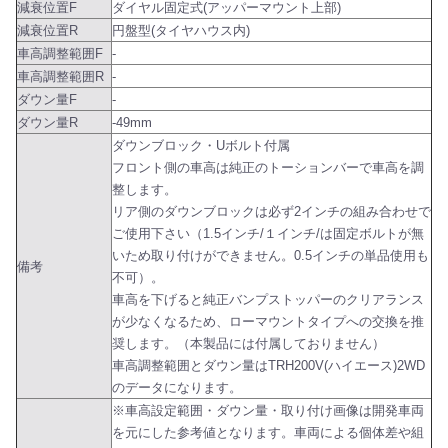
減衰位置F
ダイヤル固定式(アッパーマウント上部)
減衰位置R
円盤型(タイヤハウス内)
車高調整範囲F
-
車高調整範囲R
-
ダウン量F
-
ダウン量R
-49mm
ダウンブロック・Uボルト付属
フロント側の車高は純正のトーションバーで車高を調
整します。
リア側のダウンブロックは必ず2インチの組み合わせで
ご使用下さい（1.5インチ/１インチ/は固定ボルトが無
いため取り付けができません。0.5インチの単品使用も
備考
不可）。
車高を下げると純正バンプストッパーのクリアランス
が少なくなるため、ローマウントタイプへの交換を推
奨します。（本製品には付属しておりません）
車高調整範囲とダウン量はTRH200V(ハイエース)2WD
のデータになります。
※車高設定範囲・ダウン量・取り付け画像は開発車両
を元にした参考値となります。車両による個体差や組