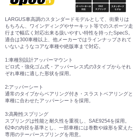
LARGUS車高調のスタンダードモデルとして、街乗りは
もちろん、ワインディングやサーキット等でのスポーツ走
行まで幅広く対応出来る扱いやすい特性を持ったSpecS。
適合は300車種以上、他メーカーではラインナップされて
いないようなコアな車種や絶版車まで対応。
1:車種別設計アッパーマウント
ピロ式・強化ゴム式・アッパーレス式の3タイプからそれ
ぞれ車種に適した形状を採用。
2:アッパーシート
通常のタイプからベアリング付き・スラストベアリングと
車種に合わせたアッパーシートを採用。
3:高剛性スプリング
スプリングは性能と耐久性を重視し、SAE9254を採用。
62Φの内径を基準とし、一部車種には巻数や線形を変えた
専用のテーパースプリングを用意。