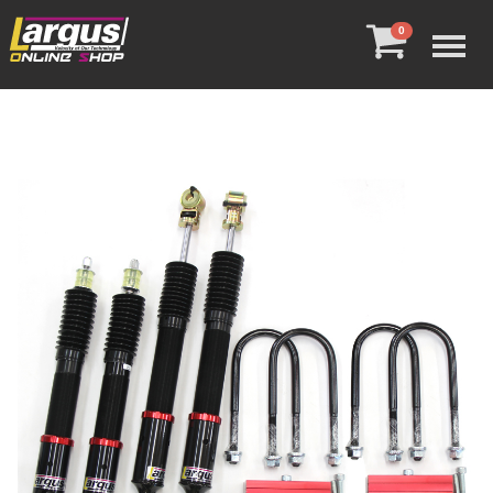
Menu
0