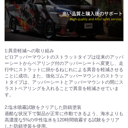
1:異音軽減への取り組み
ピロアッパーマウントのストラットタイプは従来のアッパ
ーシートからベアリング付のアッパーシートへ変更し、走
行中にストラットに掛かるねじれによる異音を軽減させる
ことに成功。また、強化ゴムアッパーマウントのストラッ
トタイプは、アッパーシートとアッパーマウントの間にス
ラストベアリングを入れることで異音を軽減させていま
す。
2:塩水噴霧試験をクリアした防錆塗装
過酷な状況下で製品が正常に作動できるよう、海水よりも
高濃度な5%の中性塩水を120時間噴霧する試験をクリア
した防錆塗装を使用。