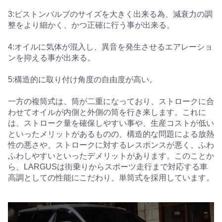
3:ピストンバルブのサイズを大きく出来る為、減衰力の調
整をより細かく、かつ正確に行う事が出来る。
4:オイルに気体が混入し、異音を発生させるエアレーショ
ンを抑える事が出来る。
5:構造的に取り付け角度の自由度が高い。
一方の複筒式は、筒が二重になっており、ストロークに合
わせてオイルが内側と外側の筒を行き来します。これに
は、ストローク量を確保しやすい事や、生産コストが低い
といったメリットがあるものの、構造的な問題による放熱
性の悪さや、ストロークに対するレスポンスが悪く、ふわ
ふわしやすいといったデメリットがあります。このことか
ら、LARGUSは街乗りからスポーツ走行まで対応する車
高調としての性能にこだわり、単筒式を採用しています。