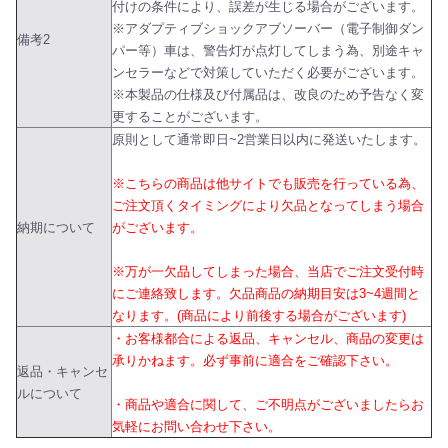
付けの条件により、誤差が生じる場合がございます。
※アダプティブショックアブソーバー（電子制御ダン
備考2
パー等）車は、警告灯が点灯してしまう為、別途キャ
ンセラーなどで対策していただく必要がございます。
※本製品の仕様及び付属品は、改良のため予告なく変
更することがございます。
原則として通常即日~2営業日以内に発送いたします。
※こちらの商品は他サイトでも販売を行っている為、
ご注文頂くタイミングにより欠品となってしまう場合
納期について
がございます。
※万が一欠品してしまった場合、当店でご注文受付時
にご連絡致します。欠品商品の納期目安は3~4週間と
なります。(商品により前後する場合がございます)
・お客様都合による返品、キャンセル、商品の変更は
承りかねます。必ず事前に適合をご確認下さい。
返品・キャンセ
ルについて
・商品や適合に関して、ご不明点がございましたらお
気軽にお問い合わせ下さい。