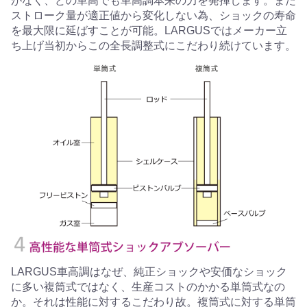
がなく、どの車高でも車高調本来の力を発揮します。また
ストローク量が適正値から変化しない為、ショックの寿命
を最大限に延ばすことが可能。LARGUSではメーカー立
ち上げ当初からこの全長調整式にこだわり続けています。
LARGUS車高調はなぜ、純正ショックや安価なショック
に多い複筒式ではなく、生産コストのかかる単筒式なの
か。それは性能に対するこだわり故。複筒式に対する単筒