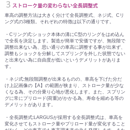
車高の調整方法は大きく分けて全長調整式、ネジ式、Cリ
ング式の3種類。それぞれの特徴は以下の通りです。
・Cリング式:ショック本体の溝にC型のリングをはめ込ん
で全長を決定します。製造が簡単で安価ですが、無段階で
調整出来ない為、思い通りの車高に調整する事が出来ず、
調整もショックを分解してスプリングを外した状態でない
と出来ない為に自由度が低いというデメリットがありま
す。
・ネジ式:無段階調整が出来るものの、車高を下げた分だ
け上記画像の【A】の範囲が狭まり、ストローク量が少な
くなる為、その分乗り心地が悪化します。また、スプリン
グに常にプリロード(荷重)がかかる為、寿命を縮める等の
デメリットがあります。
・全長調整式:LARGUSが採用する全長調整式は、車高を
変化させてもストローク量やプリロード量が変化すること