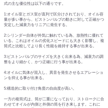
式の主な優位性は以下の通りです。
1:オイル室とガス室が直列で区分けされており、オイル容
量が多い事から、ピストンバルブの動きに対して正確かつ
安定した減衰力をリニアに発生する。
2:シリンダー自体が外気に触れている為、放熱性に優れて
いる。これはオイルの劣化スピードにも大きく影響し、複
筒式と比較してより長く性能を維持する事が出来る。
3:ピストンバルブのサイズを大きく出来る為、減衰力の調
整をより細かく、かつ正確に行う事が出来る。
4:オイルに気体が混入し、異音を発生させるエアレーショ
ンを抑える事が出来る。
5:構造的に取り付け角度の自由度が高い。
一方の複筒式は、筒が二重になっており、ストロークに合
わせてオイルが内側と外側の筒を行き来します。これに