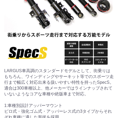
LARGUS車高調のスタンダードモデルとして、街乗りは
もちろん、ワインディングやサーキット等でのスポーツ走
行まで幅広く対応出来る扱いやすい特性を持ったSpecS。
適合は300車種以上、他メーカーではラインナップされて
いないようなコアな車種や絶版車まで対応。
1:車種別設計アッパーマウント
ピロ式・強化ゴム式・アッパーレス式の3タイプからそれ
ぞれ車種に適した形状を採用。