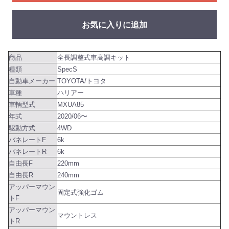
お気に入りに追加
商品
全長調整式車高調キット
種類
SpecS
自動車メーカー
TOYOTA/トヨタ
車種
ハリアー
車輌型式
MXUA85
年式
2020/06〜
駆動方式
4WD
バネレートF
6k
バネレートR
6k
自由長F
220mm
自由長R
240mm
アッパーマウン
固定式強化ゴム
トF
アッパーマウン
マウントレス
トR