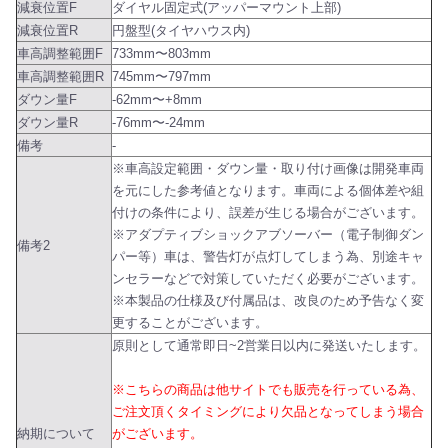
減衰位置F
ダイヤル固定式(アッパーマウント上部)
減衰位置R
円盤型(タイヤハウス内)
車高調整範囲F
733mm〜803mm
車高調整範囲R
745mm〜797mm
ダウン量F
-62mm〜+8mm
ダウン量R
-76mm〜-24mm
備考
-
※車高設定範囲・ダウン量・取り付け画像は開発車両
を元にした参考値となります。車両による個体差や組
付けの条件により、誤差が生じる場合がございます。
※アダプティブショックアブソーバー（電子制御ダン
備考2
パー等）車は、警告灯が点灯してしまう為、別途キャ
ンセラーなどで対策していただく必要がございます。
※本製品の仕様及び付属品は、改良のため予告なく変
更することがございます。
原則として通常即日~2営業日以内に発送いたします。
※こちらの商品は他サイトでも販売を行っている為、
ご注文頂くタイミングにより欠品となってしまう場合
納期について
がございます。