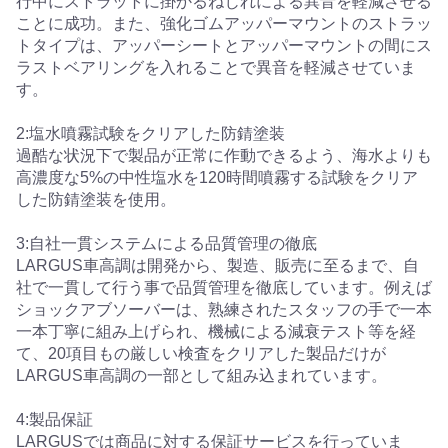
行中にストラットに掛かるねじれによる異音を軽減させる
ことに成功。また、強化ゴムアッパーマウントのストラッ
トタイプは、アッパーシートとアッパーマウントの間にス
ラストベアリングを入れることで異音を軽減させていま
す。
2:塩水噴霧試験をクリアした防錆塗装
過酷な状況下で製品が正常に作動できるよう、海水よりも
高濃度な5%の中性塩水を120時間噴霧する試験をクリア
した防錆塗装を使用。
3:自社一貫システムによる品質管理の徹底
LARGUS車高調は開発から、製造、販売に至るまで、自
社で一貫して行う事で品質管理を徹底しています。例えば
ショックアブソーバーは、熟練されたスタッフの手で一本
一本丁寧に組み上げられ、機械による減衰テスト等を経
て、20項目もの厳しい検査をクリアした製品だけが
LARGUS車高調の一部として組み込まれています。
4:製品保証
LARGUSでは商品に対する保証サービスを行っていま