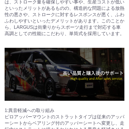
は、ストローク量を確保しやすい事や、生産コストが低い
といったメリットがあるものの、構造的な問題による放熱
性の悪さや、ストロークに対するレスポンスが悪く、ふわ
ふわしやすいといったデメリットがあります。このことか
ら、LARGUSは街乗りからスポーツ走行まで対応する車
高調としての性能にこだわり、単筒式を採用しています。
1:異音軽減への取り組み
ピロアッパーマウントのストラットタイプは従来のアッパ
ーシートからベアリング付のアッパーシートへ変更し、走