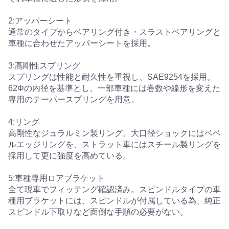
2:アッパーシート
通常のタイプからベアリング付き・スラストベアリングと
車種に合わせたアッパーシートを採用。
3:高剛性スプリング
スプリングは性能と耐久性を重視し、SAE9254を採用。
62Φの内径を基準とし、一部車種には巻数や線形を変えた
専用のテーパースプリングを用意。
4:リング
高剛性なジュラルミン製リング。大口径ショックにはベベ
ルエッジリングを、ストラット車にはスチール製リングを
採用して更に強度を高めている。
5:車種専用ロアブラケット
全て現車でフィッテング確認済み。スピンドルタイプの車
種用ブラケットには、スピンドルが付属している為、純正
スピンドル下取りなど面倒な手順の必要がない。