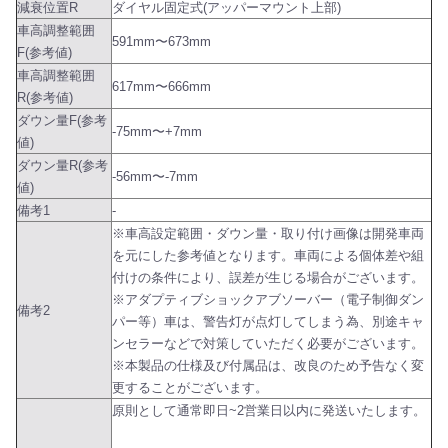
減衰位置R
ダイヤル固定式(アッパーマウント上部)
車高調整範囲
591mm〜673mm
F(参考値)
車高調整範囲
617mm〜666mm
R(参考値)
ダウン量F(参考
-75mm〜+7mm
値)
ダウン量R(参考
-56mm〜-7mm
値)
備考1
-
※車高設定範囲・ダウン量・取り付け画像は開発車両
を元にした参考値となります。車両による個体差や組
付けの条件により、誤差が生じる場合がございます。
※アダプティブショックアブソーバー（電子制御ダン
備考2
パー等）車は、警告灯が点灯してしまう為、別途キャ
ンセラーなどで対策していただく必要がございます。
※本製品の仕様及び付属品は、改良のため予告なく変
更することがございます。
原則として通常即日~2営業日以内に発送いたします。