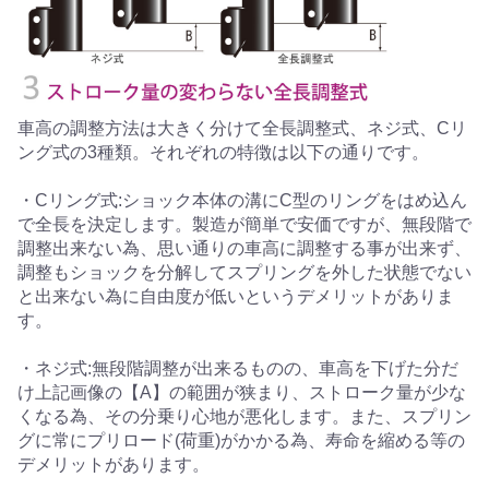
車高の調整方法は大きく分けて全長調整式、ネジ式、Cリ
ング式の3種類。それぞれの特徴は以下の通りです。
・Cリング式:ショック本体の溝にC型のリングをはめ込ん
で全長を決定します。製造が簡単で安価ですが、無段階で
調整出来ない為、思い通りの車高に調整する事が出来ず、
調整もショックを分解してスプリングを外した状態でない
と出来ない為に自由度が低いというデメリットがありま
す。
・ネジ式:無段階調整が出来るものの、車高を下げた分だ
け上記画像の【A】の範囲が狭まり、ストローク量が少な
くなる為、その分乗り心地が悪化します。また、スプリン
グに常にプリロード(荷重)がかかる為、寿命を縮める等の
デメリットがあります。