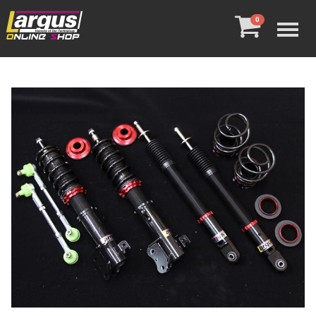
Menu
0