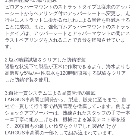
1:異音軽減への取り組み
ピロアッパーマウントのストラットタイプは従来のアッパ
ーシートからベアリング付のアッパーシートへ変更し、走
行中にストラットに掛かるねじれによる異音を軽減させる
ことに成功。また、強化ゴムアッパーマウントのストラッ
トタイプは、アッパーシートとアッパーマウントの間にス
ラストベアリングを入れることで異音を軽減させていま
す。
2:塩水噴霧試験をクリアした防錆塗装
過酷な状況下で製品が正常に作動できるよう、海水よりも
高濃度な5%の中性塩水を120時間噴霧する試験をクリア
した防錆塗装を使用。
3:自社一貫システムによる品質管理の徹底
LARGUS車高調は開発から、製造、販売に至るまで、自
社で一貫して行う事で品質管理を徹底しています。例えば
ショックアブソーバーは、熟練されたスタッフの手で一本
一本丁寧に組み上げられ、機械による減衰テスト等を経
て、20項目もの厳しい検査をクリアした製品だけが
LARGUS車高調の一部として組み込まれています。