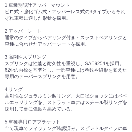
1:車種別設計アッパーマウント
ピロ式・強化ゴム式・アッパーレス式の3タイプからそれ
ぞれ車種に適した形状を採用。
2:アッパーシート
通常のタイプからベアリング付き・スラストベアリングと
車種に合わせたアッパーシートを採用。
3:高剛性スプリング
スプリングは性能と耐久性を重視し、SAE9254を採用。
62Φの内径を基準とし、一部車種には巻数や線形を変えた
専用のテーパースプリングを用意。
4:リング
高剛性なジュラルミン製リング。大口径ショックにはベベ
ルエッジリングを、ストラット車にはスチール製リングを
採用して更に強度を高めている。
5:車種専用ロアブラケット
全て現車でフィッテング確認済み。スピンドルタイプの車