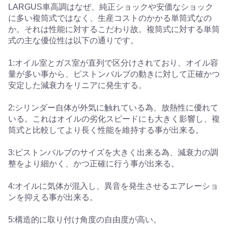
LARGUS車高調はなぜ、純正ショックや安価なショック
に多い複筒式ではなく、生産コストのかかる単筒式なの
か。それは性能に対するこだわり故。複筒式に対する単筒
式の主な優位性は以下の通りです。
1:オイル室とガス室が直列で区分けされており、オイル容
量が多い事から、ピストンバルブの動きに対して正確かつ
安定した減衰力をリニアに発生する。
2:シリンダー自体が外気に触れている為、放熱性に優れて
いる。これはオイルの劣化スピードにも大きく影響し、複
筒式と比較してより長く性能を維持する事が出来る。
3:ピストンバルブのサイズを大きく出来る為、減衰力の調
整をより細かく、かつ正確に行う事が出来る。
4:オイルに気体が混入し、異音を発生させるエアレーショ
ンを抑える事が出来る。
5:構造的に取り付け角度の自由度が高い。