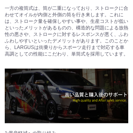
一方の複筒式は、筒が二重になっており、ストロークに合
わせてオイルが内側と外側の筒を行き来します。これに
は、ストローク量を確保しやすい事や、生産コストが低い
といったメリットがあるものの、構造的な問題による放熱
性の悪さや、ストロークに対するレスポンスが悪く、ふわ
ふわしやすいといったデメリットがあります。このことか
ら、LARGUSは街乗りからスポーツ走行まで対応する車
高調としての性能にこだわり、単筒式を採用しています。