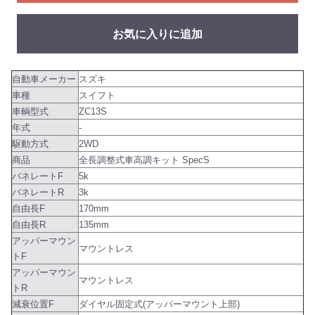
お気に入りに追加
自動車メーカー
スズキ
車種
スイフト
車輌型式
ZC13S
年式
-
駆動方式
2WD
商品
全長調整式車高調キット SpecS
バネレートF
5k
バネレートR
3k
自由長F
170mm
自由長R
135mm
アッパーマウン
マウントレス
トF
アッパーマウン
マウントレス
トR
減衰位置F
ダイヤル固定式(アッパーマウント上部)