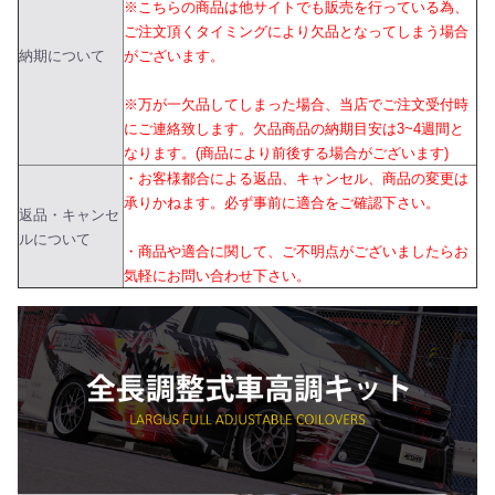
※こちらの商品は他サイトでも販売を行っている為、
ご注文頂くタイミングにより欠品となってしまう場合
納期について
がございます。
※万が一欠品してしまった場合、当店でご注文受付時
にご連絡致します。欠品商品の納期目安は3~4週間と
なります。(商品により前後する場合がございます)
・お客様都合による返品、キャンセル、商品の変更は
承りかねます。必ず事前に適合をご確認下さい。
返品・キャンセ
ルについて
・商品や適合に関して、ご不明点がございましたらお
気軽にお問い合わせ下さい。