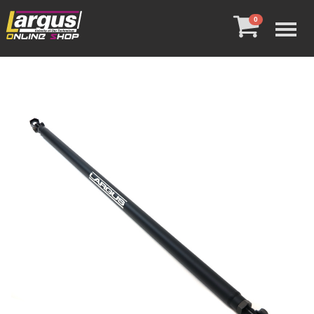
Menu
0