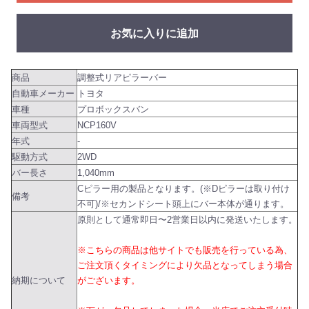
お気に入りに追加
商品
調整式リアピラーバー
自動車メーカー
トヨタ
車種
プロボックスバン
車両型式
NCP160V
年式
-
駆動方式
2WD
バー長さ
1,040mm
Cピラー用の製品となります。(※Dピラーは取り付け
備考
不可)/※セカンドシート頭上にバー本体が通ります。
原則として通常即日〜2営業日以内に発送いたします。
※こちらの商品は他サイトでも販売を行っている為、
ご注文頂くタイミングにより欠品となってしまう場合
納期について
がございます。