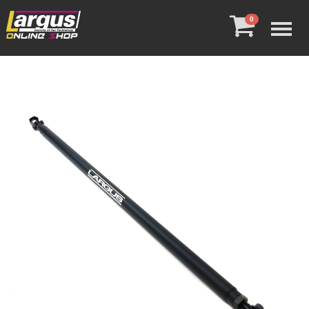
Menu
0