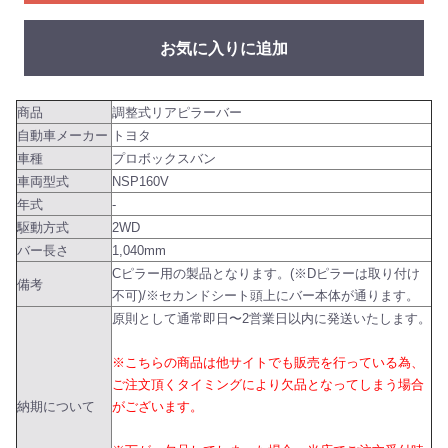
お気に入りに追加
商品
調整式リアピラーバー
自動車メーカー
トヨタ
車種
プロボックスバン
車両型式
NSP160V
年式
-
駆動方式
2WD
バー長さ
1,040mm
Cピラー用の製品となります。(※Dピラーは取り付け
備考
不可)/※セカンドシート頭上にバー本体が通ります。
原則として通常即日〜2営業日以内に発送いたします。
※こちらの商品は他サイトでも販売を行っている為、
ご注文頂くタイミングにより欠品となってしまう場合
納期について
がございます。