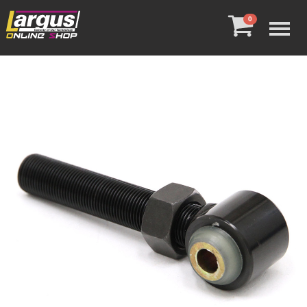
Menu
0