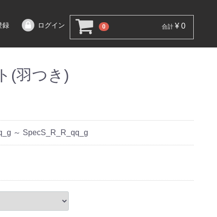
登録
ログイン
¥ 0
0
合計
(羽つき)
q_g ～ SpecS_R_R_qq_g