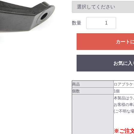
数量
カート
お気に入
商品
ロアブラケ
個数
1個
本製品はラ
お客様の車
(ご不明な
※ご注