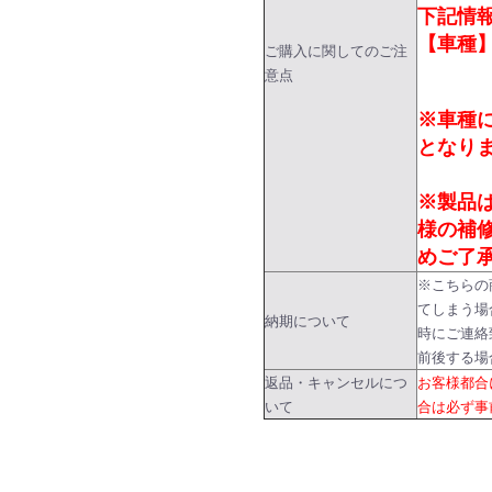
下記情
【車種】
ご購入に関してのご注
意点
※車種
となり
※製品
様の補
めご了
※こちらの
てしまう場
納期について
時にご連絡
前後する場
返品・キャンセルにつ
お客様都合
いて
合は必ず事