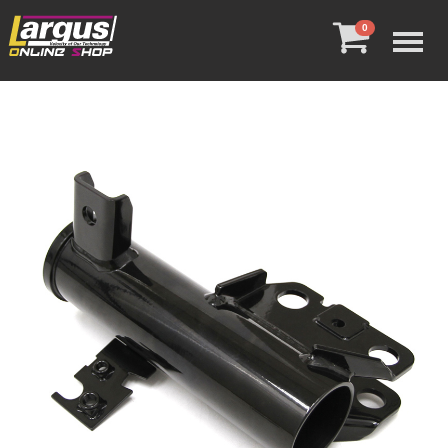
Menu
0