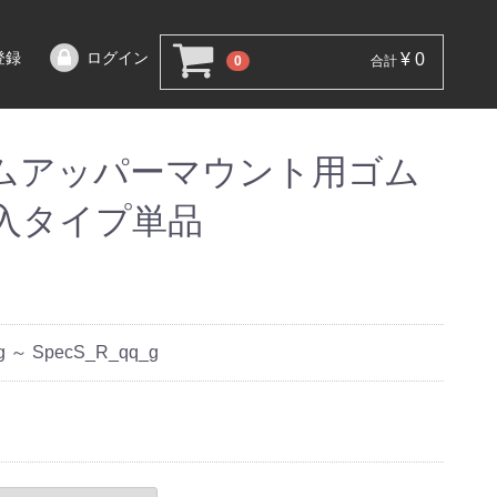
登録
ログイン
¥ 0
0
合計
ムアッパーマウント用ゴム
入タイプ単品
g ～ SpecS_R_qq_g