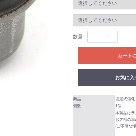
数量
カート
お気に入
商品
固定式強化
個数
1個
本製品はラ
お客様の車
(ご不明な