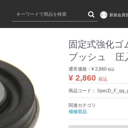
新規会員
固定式強化ゴ
ブッシュ 圧
通常価格：
¥ 2,860
税込
¥ 2,860
税込
商品コード：
SpecD_F_qq_
関連カテゴリ
補修部品