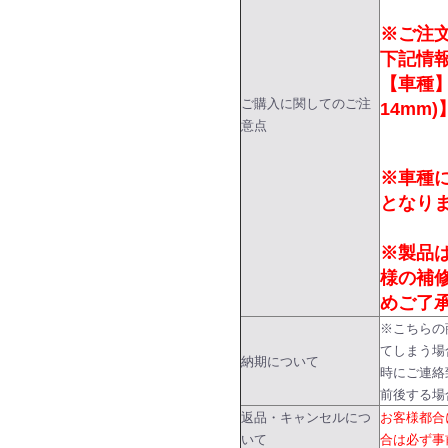
※ご注
下記情
【車種】
ご購入に関してのご注
14mm)
意点
※車種
となり
※製品
様の補
めご了
※こちらの
てしまう場
納期について
時にご連絡
前後する場
返品・キャンセルにつ
お客様都合
いて
合は必ず事