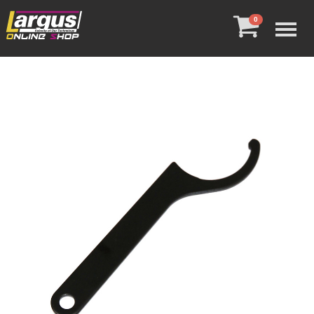
Menu
0